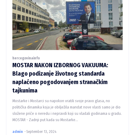
hercegovinainfo
MOSTAR NAKON IZBORNOG VAKUUMA:
Blago podizanje životnog standarda
naplaćeno pogodovanjem stranačkim
tajkunima
Mostarke i Mostarci su napokon vratili svoje pravo glasa, no
politička dinamika koja je obilježila mandat nove vlasti samo je dio
složene priče o neredu i nepravdi koji su vladali godinama u gradu.
MOSTAR - Zadnji put kada su Mostarke...
admin
-
September 13, 2024