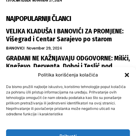
ISTOČNA ILIDŽA
November 27, 2024
NAJPOPULARNIJI ČLANCI
VELIKA KLADUŠA I BANOVIĆI ZA PROMJENE:
Višegrad i Centar Sarajevo po starom
BANOVICI
November 29, 2024
GRAĐANI NE KAŽNJAVAJU ODGOVORNE: Milići,
Kneževo, Derventa, Doboj i Teslić pod
šapom istih stranaka
Politika korišćenja kolačića
INFOVEZA
November 28, 2024
Da bismo pružili najbolje iskustvo, koristimo tehnologije poput kolačića
SNSD UČVRSTIO VLAST U ISTOČNOM
za pohranu i/ili pristup informacijama na uređaju. Prihvatanje ovih
tehnologija omogućit će nam obradu podataka kao što su ponašanje
SARAJEVU: Opoziciji dvije opštine, slijedi
prilikom pretraživanja ili jedinstveni identifikatori na ovoj stranici.
raspodjela funkcija
Neprihvatanje ili povlačenje pristanka može negativno uticati na
određene funkcije i karakteristike
ISTOČNA ILIDŽA
November 27, 2024