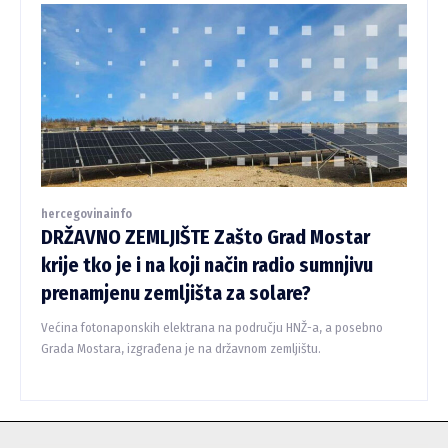
hercegovinainfo
DRŽAVNO ZEMLJIŠTE Zašto Grad Mostar
krije tko je i na koji način radio sumnjivu
prenamjenu zemljišta za solare?
Većina fotonaponskih elektrana na području HNŽ-a, a posebno
Grada Mostara, izgrađena je na državnom zemljištu.