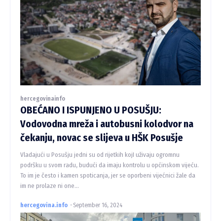
hercegovinainfo
OBEĆANO I ISPUNJENO U POSUŠJU:
Vodovodna mreža i autobusni kolodvor na
čekanju, novac se slijeva u HŠK Posušje
Vladajući u Posušju jedni su od rijetkih kojI uživaju ogromnu
podršku u svom radu, budući da imaju kontrolu u općinskom vijeću.
To im je često i kamen spoticanja, jer se oporbeni vijećnici žale da
im ne prolaze ni one...
hercegovina.info
-
September 16, 2024