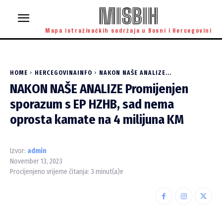
MISBIH
Mapa istraživačkih sadržaja u Bosni i Hercegovini
HOME
HERCEGOVINAINFO
NAKON NAŠE ANALIZE...
NAKON NAŠE ANALIZE Promijenjen
sporazum s EP HZHB, sad nema
oprosta kamate na 4 milijuna KM
Izvor:
admin
November 13, 2023
Procijenjeno vrijeme čitanja:
3
minut(a)e