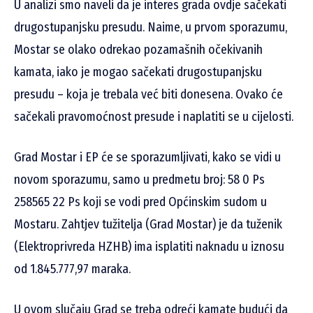
U analizi smo naveli da je interes grada ovdje sačekati
drugostupanjsku presudu. Naime, u prvom sporazumu,
Mostar se olako odrekao pozamašnih očekivanih
kamata, iako je mogao sačekati drugostupanjsku
presudu – koja je trebala već biti donesena. Ovako će
sačekali pravomoćnost presude i naplatiti se u cijelosti.
Grad Mostar i EP će se sporazumljivati, kako se vidi u
novom sporazumu, samo u predmetu broj: 58 0 Ps
258565 22 Ps koji se vodi pred Općinskim sudom u
Mostaru. Zahtjev tužitelja (Grad Mostar) je da tuženik
(Elektroprivreda HZHB) ima isplatiti naknadu u iznosu
od 1.845.777,97 maraka.
U ovom slučaju Grad se treba odreći kamate budući da