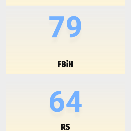
79
FBiH
64
RS