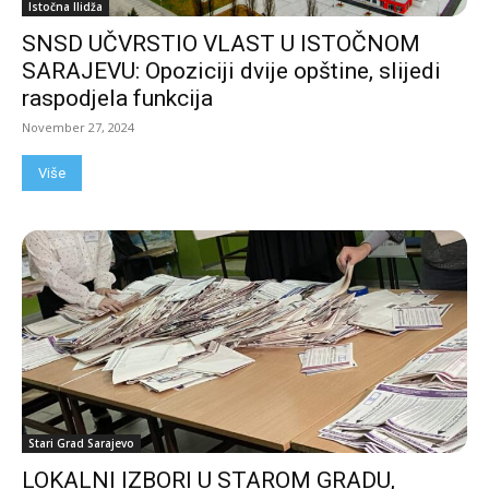
Istočna Ilidža
SNSD UČVRSTIO VLAST U ISTOČNOM
SARAJEVU: Opoziciji dvije opštine, slijedi
raspodjela funkcija
November 27, 2024
Više
Stari Grad Sarajevo
LOKALNI IZBORI U STAROM GRADU,