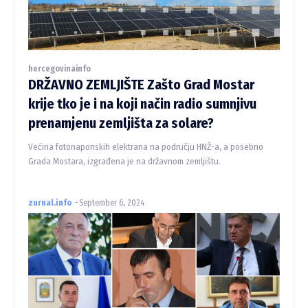
hercegovinainfo
DRŽAVNO ZEMLJIŠTE Zašto Grad Mostar
krije tko je i na koji način radio sumnjivu
prenamjenu zemljišta za solare?
Većina fotonaponskih elektrana na području HNŽ-a, a posebno
Grada Mostara, izgrađena je na državnom zemljištu.
zurnal.info
-
September 6, 2024