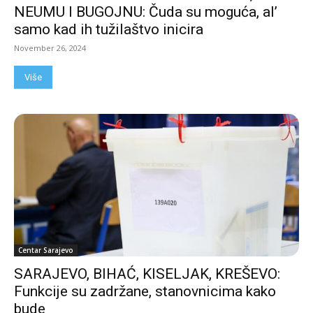
NEUMU I BUGOJNU: Čuda su moguća, al’
samo kad ih tužilaštvo inicira
November 26, 2024
Više
Centar Sarajevo
SARAJEVO, BIHAĆ, KISELJAK, KREŠEVO:
Funkcije su zadržane, stanovnicima kako
bude