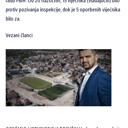
radu FBiH. Od 20 nazočnih, 15 vijećnika (vladajućih) bilo
protiv pozivanja inspekcije, dok je 5 oporbenih vijećnika
bilo za.
Vezani članci