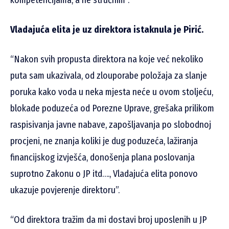
kompetencijama, a ne stručnim”.
Vladajuća elita je uz direktora istaknula je Pirić.
“Nakon svih propusta direktora na koje već nekoliko
puta sam ukazivala, od zlouporabe položaja za slanje
poruka kako voda u neka mjesta neće u ovom stoljeću,
blokade poduzeća od Porezne Uprave, grešaka prilikom
raspisivanja javne nabave, zapošljavanja po slobodnoj
procjeni, ne znanja koliki je dug poduzeća, lažiranja
financijskog izvješća, donošenja plana poslovanja
suprotno Zakonu o JP itd…., Vladajuća elita ponovo
ukazuje povjerenje direktoru”.
“Od direktora tražim da mi dostavi broj uposlenih u JP