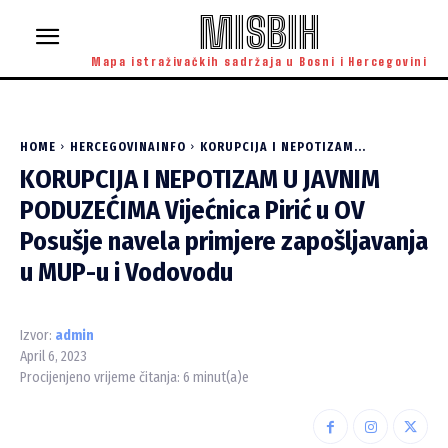
MISBIH
Mapa istraživačkih sadržaja u Bosni i Hercegovini
HOME
HERCEGOVINAINFO
KORUPCIJA I NEPOTIZAM...
KORUPCIJA I NEPOTIZAM U JAVNIM
PODUZEĆIMA Vijećnica Pirić u OV
Posušje navela primjere zapošljavanja
u MUP-u i Vodovodu
Izvor:
admin
April 6, 2023
Procijenjeno vrijeme čitanja:
6
minut(a)e