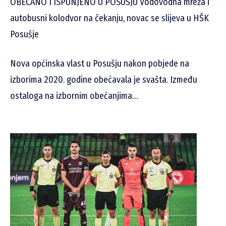
OBEĆANO I ISPUNJENO U POSUŠJU Vodovodna mreža i
autobusni kolodvor na čekanju, novac se slijeva u HŠK
Posušje
Nova općinska vlast u Posušju nakon pobjede na
izborima 2020. godine obećavala je svašta. Između
ostaloga na izbornim obećanjima…