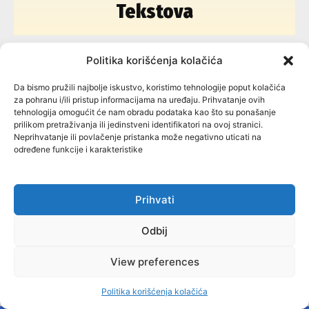
Tekstova
Politika korišćenja kolačića
142
Da bismo pružili najbolje iskustvo, koristimo tehnologije poput kolačića
za pohranu i/ili pristup informacijama na uređaju. Prihvatanje ovih
tehnologija omogućit će nam obradu podataka kao što su ponašanje
prilikom pretraživanja ili jedinstveni identifikatori na ovoj stranici.
Neprihvatanje ili povlačenje pristanka može negativno uticati na
određene funkcije i karakteristike
OPŠTINE / OPĆINE
Prihvati
Odbij
79
View preferences
Politika korišćenja kolačića