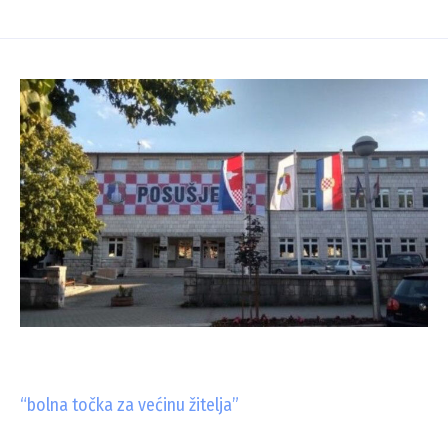
“bolna točka za većinu žitelja”