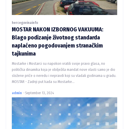
hercegovinainfo
MOSTAR NAKON IZBORNOG VAKUUMA:
Blago podizanje životnog standarda
naplaćeno pogodovanjem stranačkim
tajkunima
Mostarke i Mostarci su napokon vratili svoje pravo glasa, no
politička dinamika koja je obilježila mandat nove vlasti samo je dio
složene priče o neredu i nepravdi koji su vladali godinama u gradu.
MOSTAR - Zadnji put kada su Mostarke...
admin
-
September 13, 2024