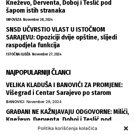
Kneževo, Derventa, Doboj i Teslić pod
šapom istih stranaka
INFOVEZA
November 28, 2024
SNSD UČVRSTIO VLAST U ISTOČNOM
SARAJEVU: Opoziciji dvije opštine, slijedi
raspodjela funkcija
ISTOČNA ILIDŽA
November 27, 2024
NAJPOPULARNIJI ČLANCI
VELIKA KLADUŠA I BANOVIĆI ZA PROMJENE:
Višegrad i Centar Sarajevo po starom
BANOVICI
November 29, 2024
GRAĐANI NE KAŽNJAVAJU ODGOVORNE: Milići,
Kneževo, Derventa, Doboj i Teslić pod
šapom istih stranaka
Politika korišćenja kolačića