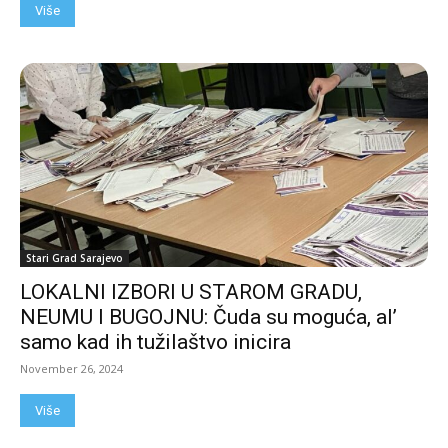
Više
Stari Grad Sarajevo
LOKALNI IZBORI U STAROM GRADU,
NEUMU I BUGOJNU: Čuda su moguća, al’
samo kad ih tužilaštvo inicira
November 26, 2024
Više