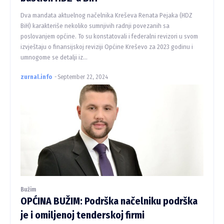
Dva mandata aktuelnog načelnika Kreševa Renata Pejaka (HDZ
BiH) karakteriše nekoliko sumnjivih radnji povezanih sa
poslovanjem općine. To su konstatovali i federalni revizori u svom
izvještaju o finansijskoj reviziji Općine Kreševo za 2023 godinu i
umnogome se detalji iz...
zurnal.info
-
September 22, 2024
Bužim
OPĆINA BUŽIM: Podrška načelniku podrška
je i omiljenoj tenderskoj firmi