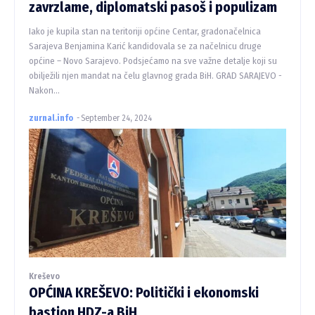
zavrzlame, diplomatski pasoš i populizam
Iako je kupila stan na teritoriji općine Centar, gradonačelnica
Sarajeva Benjamina Karić kandidovala se za načelnicu druge
općine – Novo Sarajevo. Podsjećamo na sve važne detalje koji su
obilježili njen mandat na čelu glavnog grada BiH. GRAD SARAJEVO -
Nakon...
zurnal.info
-
September 24, 2024
Kreševo
OPĆINA KREŠEVO: Politički i ekonomski
bastion HDZ-a BiH