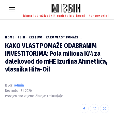
MISBIH
Mapa istraživačkih sadržaja u Bosni i Hercegovini
HOME
FBIH
KREŠEVO
KAKO VLAST POMAŽE...
KAKO VLAST POMAŽE ODABRANIM
INVESTITORIMA: Pola miliona KM za
dalekovod do mHE Izudina Ahmetlića,
vlasnika Hifa-Oil
Izvor:
admin
December 31, 2020
Procijenjeno vrijeme čitanja:
1
minut(a)e