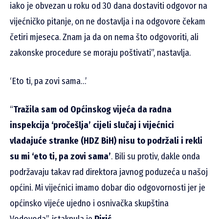
iako je obvezan u roku od 30 dana dostaviti odgovor na
vijećničko pitanje, on ne dostavlja i na odgovore čekam
četiri mjeseca. Znam ja da on nema što odgovoriti, ali
zakonske procedure se moraju poštivati”, nastavlja.
‘Eto ti, pa zovi sama…’
“
Tražila sam od Općinskog vijeća da radna
inspekcija ‘pročešlja’ cijeli slučaj i vijećnici
vladajuće stranke (HDZ BiH) nisu to podržali i rekli
su mi ‘eto ti, pa zovi sama’
. Bili su protiv, dakle onda
podržavaju takav rad direktora javnog poduzeća u našoj
općini. Mi vijećnici imamo dobar dio odgovornosti jer je
općinsko vijeće ujedno i osnivačka skupština
Vodovoda”, istaknula je
Pirić.