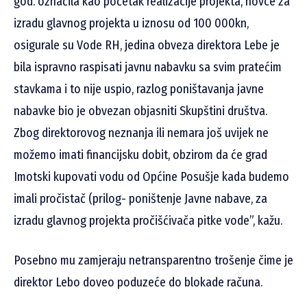
god. označila kao početak realizacije projekta, novce za
izradu glavnog projekta u iznosu od 100 000kn,
osigurale su Vode RH, jedina obveza direktora Lebe je
bila ispravno raspisati javnu nabavku sa svim pratećim
stavkama i to nije uspio, razlog poništavanja javne
nabavke bio je obvezan objasniti Skupštini društva.
Zbog direktorovog neznanja ili nemara još uvijek ne
možemo imati financijsku dobit, obzirom da će grad
Imotski kupovati vodu od Općine Posušje kada budemo
imali pročistač (prilog- poništenje Javne nabave, za
izradu glavnog projekta pročišćivača pitke vode”, kažu.
Posebno mu zamjeraju netransparentno trošenje čime je
direktor Lebo doveo poduzeće do blokade računa.