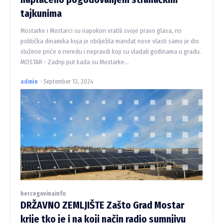
tajkunima
Mostarke i Mostarci su napokon vratili svoje pravo glasa, no
politička dinamika koja je obilježila mandat nove vlasti samo je dio
složene priče o neredu i nepravdi koji su vladali godinama u gradu.
MOSTAR - Zadnji put kada su Mostarke...
admin
-
September 13, 2024
hercegovinainfo
DRŽAVNO ZEMLJIŠTE Zašto Grad Mostar
krije tko je i na koji način radio sumnjivu