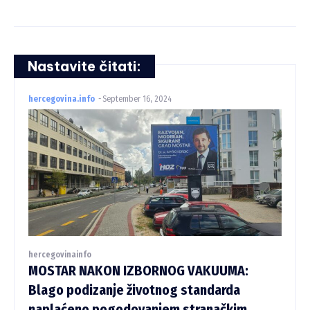
Nastavite čitati:
hercegovina.info
-
September 16, 2024
hercegovinainfo
MOSTAR NAKON IZBORNOG VAKUUMA:
Blago podizanje životnog standarda
naplaćeno pogodovanjem stranačkim