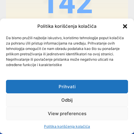
142
Politika korišćenja kolačića
OPŠTINE / OPĆINE
Da bismo pružili najbolje iskustvo, koristimo tehnologije poput kolačića
za pohranu i/ili pristup informacijama na uređaju. Prihvatanje ovih
tehnologija omogućit će nam obradu podataka kao što su ponašanje
79
prilikom pretraživanja ili jedinstveni identifikatori na ovoj stranici.
Neprihvatanje ili povlačenje pristanka može negativno uticati na
određene funkcije i karakteristike
Prihvati
Odbij
FBiH
View preferences
Politika korišćenja kolačića