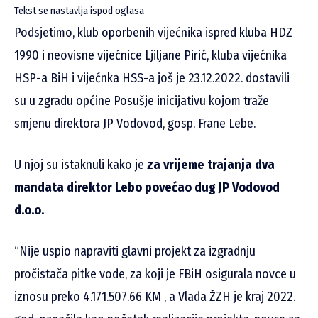
Tekst se nastavlja ispod oglasa
Podsjetimo, klub oporbenih vijećnika ispred kluba HDZ
1990 i neovisne vijećnice Ljiljane Pirić, kluba vijećnika
HSP-a BiH i vijećnka HSS-a još je 23.12.2022. dostavili
su u zgradu općine Posušje inicijativu kojom traže
smjenu direktora JP Vodovod, gosp. Frane Lebe.
U njoj su istaknuli kako je
za vrijeme trajanja dva
mandata direktor Lebo povećao dug JP Vodovod
d.o.o.
“Nije uspio napraviti glavni projekt za izgradnju
pročistača pitke vode, za koji je FBiH osigurala novce u
iznosu preko 4.171.507.66 KM , a Vlada ŽZH je kraj 2022.