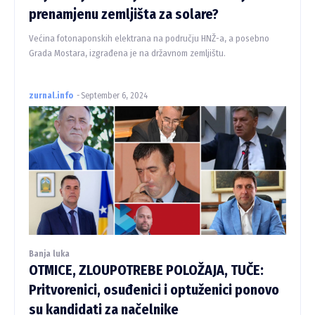
prenamjenu zemljišta za solare?
Većina fotonaponskih elektrana na području HNŽ-a, a posebno
Grada Mostara, izgrađena je na državnom zemljištu.
zurnal.info
-
September 6, 2024
Banja luka
OTMICE, ZLOUPOTREBE POLOŽAJA, TUČE:
Pritvorenici, osuđenici i optuženici ponovo
su kandidati za načelnike