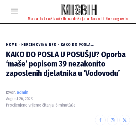
MISBIH
Mapa istraživačkih sadržaja u Bosni i Hercegovini
HOME
HERCEGOVINAINFO
KAKO DO POSLA...
KAKO DO POSLA U POSUŠJU? Oporba
‘maše’ popisom 39 nezakonito
zaposlenih djelatnika u ‘Vodovodu’
Izvor:
admin
August 26, 2023
Procijenjeno vrijeme čitanja:
6
minut(a)e