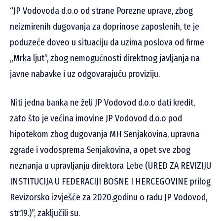
“JP Vodovoda d.o.o od strane Porezne uprave, zbog
neizmirenih dugovanja za doprinose zaposlenih, te je
poduzeće doveo u situaciju da uzima poslova od firme
„Mrka ljut”, zbog nemogućnosti direktnog javljanja na
javne nabavke i uz odgovarajuću proviziju.
Niti jedna banka ne želi JP Vodovod d.o.o dati kredit,
zato što je većina imovine JP Vodovod d.o.o pod
hipotekom zbog dugovanja MH Senjakovina, upravna
zgrade i vodosprema Senjakovina, a opet sve zbog
neznanja u upravljanju direktora Lebe (URED ZA REVIZIJU
INSTITUCIJA U FEDERACIJI BOSNE I HERCEGOVINE prilog
Revizorsko izvješće za 2020.godinu o radu JP Vodovod,
str.19.)”, zaključili su.