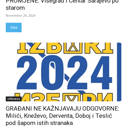
PROMJENE: Višegrad i Centar Sarajevo po
starom
November 29, 2024
Više
infoveza
GRAĐANI NE KAŽNJAVAJU ODGOVORNE:
Milići, Kneževo, Derventa, Doboj i Teslić
pod šapom istih stranaka