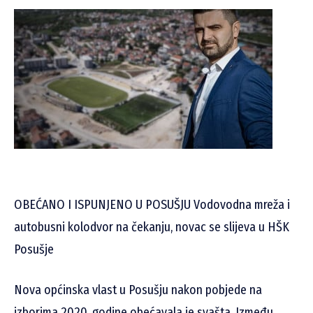
OBEĆANO I ISPUNJENO U POSUŠJU Vodovodna mreža i
autobusni kolodvor na čekanju, novac se slijeva u HŠK
Posušje
Nova općinska vlast u Posušju nakon pobjede na
izborima 2020. godine obećavala je svašta. Između