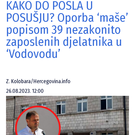
KAKO DO POSLA U
POSUŠJU? Oporba ‘maše’
popisom 39 nezakonito
zaposlenih djelatnika u
‘Vodovodu’
Z. Kolobara/Hercegovina.info
26.08.2023. 12:00