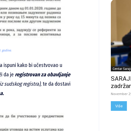
. godine.
da ispuni kako bi učestvovao u
Centar Saraj
i da je
registrovan za obavljanje
SARAJE
iz sudskog registra
),
te da dostavi
zadržan
a.
November 25
Više