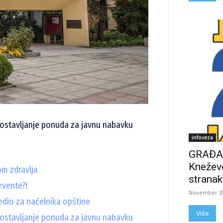
 dostavljanje ponuda za javnu nabavku
infoveza
GRAĐAN
Kneževo
m zdravlja
stranak
rvente?!
November 28
dio za načelnika opštine
Više
dostavljanje ponuda za javnu nabavku