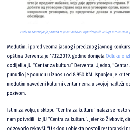
Poziv za dostavljanje ponuda za javnu nabavku ugostiteljskih usluga u toku 2020. 
Međutim, i pored veoma jasnog i preciznog javnog konkurs
opština Derventa je 17.12.2019. godine donijela
Odluku o i
dodijelila JU “Centar za kulturu” Derventa. Ujedno, “Centar z
punudio je ponudu u iznosu od 8 950 KM. Ispunjen je kriter
međutim navedeni kulturni centar nema u svojoj nadležnosti
pozivom.
Istini za volju, u sklopu “Centra za kulturu” nalazi se restor
nam potvrdili i iz JU “Centra za kulturu”. Jelenko Živković, d
odgovorio rekavši: “U sklopu objekta postoji restoranski pr