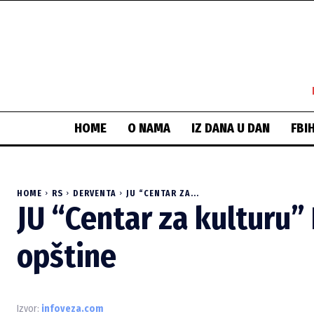
HOME
O NAMA
IZ DANA U DAN
FBI
HOME
RS
DERVENTA
JU “CENTAR ZA...
JU “Centar za kulturu”
opštine
Izvor:
infoveza.com