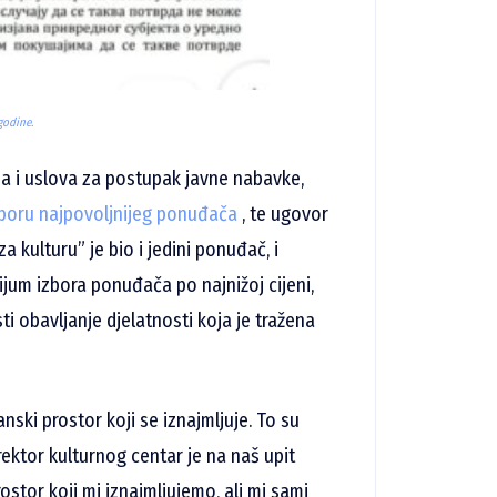
godine.
a i uslova za postupak javne nabavke,
zboru najpovoljnijeg ponuđača
, te ugovor
a kulturu” je bio i jedini ponuđač, i
ijum izbora ponuđača po najnižoj cijeni,
 obavljanje djelatnosti koja je tražena
anski prostor koji se iznajmljuje. To su
irektor kulturnog centar je na naš upit
ostor koji mi iznajmljujemo, ali mi sami