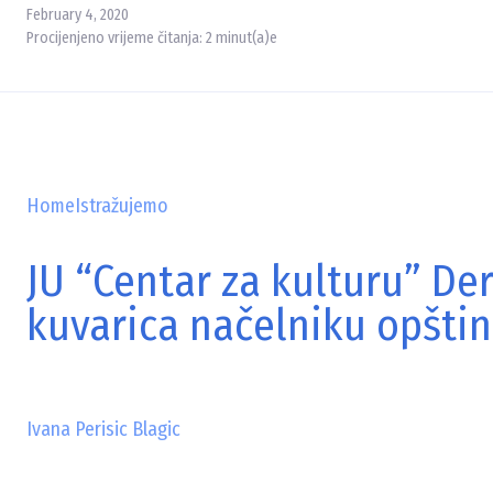
February 4, 2020
Procijenjeno vrijeme čitanja:
2
minut(a)e
Home
Istražujemo
JU “Centar za kulturu” De
kuvarica načelniku opšti
Ivana Perisic Blagic