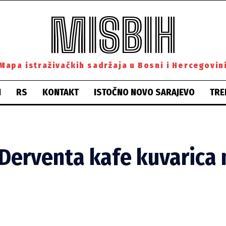
MISBIH
Mapa istraživačkih sadržaja u Bosni i Hercegovin
H
RS
KONTAKT
ISTOČNO NOVO SARAJEVO
TRE
 Derventa kafe kuvarica