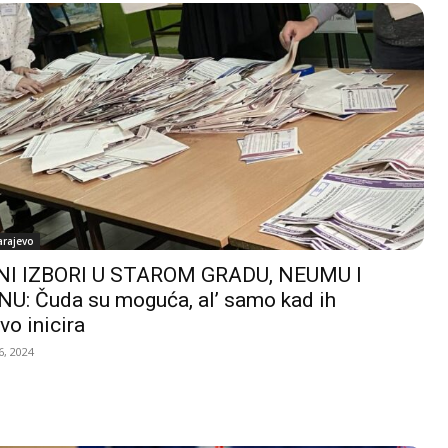
arajevo
I IZBORI U STAROM GRADU, NEUMU I
U: Čuda su moguća, al’ samo kad ih
vo inicira
, 2024