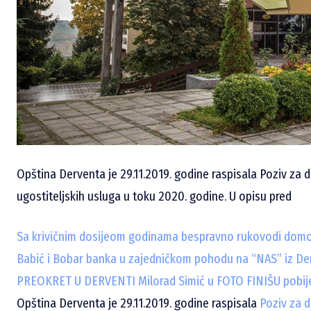
Opština Derventa je 29.11.2019. godine raspisala Poziv za
ugostiteljskih usluga u toku 2020. godine. U opisu pred
Sa krivičnim dosijeom godinama bespravno rukovodi domo
Babić i Bobar banka u zajedničkom pohodu na “NAS” iz De
PREOKRET U DERVENTI Milorad Simić u FOTO FINIŠU pobije
Opština Derventa je 29.11.2019. godine raspisala
Poziv za 