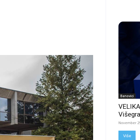
Banovici
VELIKA
Višegra
November 29
Više