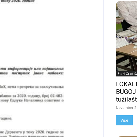
Stari Grad S
LOKALN
BUGOJN
tužilašt
November 26
Više