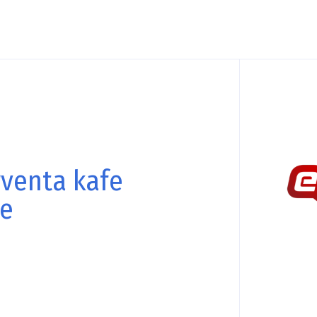
rventa kafe
ne