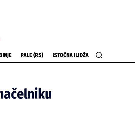
i
BINJE
PALE (RS)
ISTOČNA ILIDŽA
 načelniku