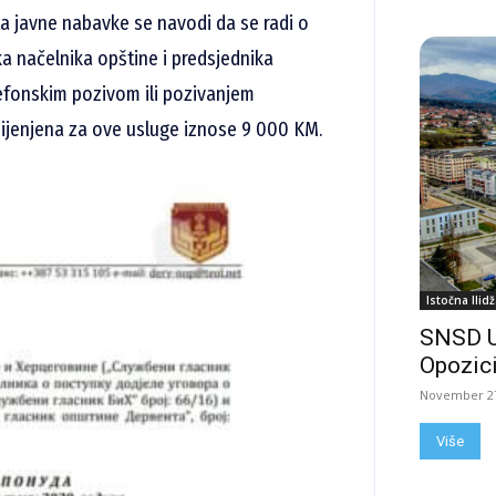
 javne nabavke se navodi da se radi o
a načelnika opštine i predsjednika
lefonskim pozivom ili pozivanjem
ijenjena za ove usluge iznose 9 000 KM.
Istočna Ilidž
SNSD 
Opozici
November 27
Više