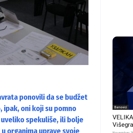
avrata ponovili da se budžet
, ipak, oni koji su pomno
Banovici
VELIKA
 uveliko spekuliše, ili bolje
Višegra
i u organima uprave svoje
November 29