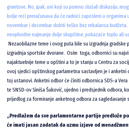
grantove. No, ipak, oni koji su pomno slušali diskusiju, mogli
bolje reći preračunava da će radnici zaposleni u organima 
novembar i decembar dobiti teško bez rebalansa budžeta. Ho
neophodne najmanje dvije skupštine, pokazaće toplo ali varl
Nezaobilazne teme i ovog puta bile su izgradnja gradske p
izgradnja sportske dvorane. Osim toga, odbornici su najv
najaktuelnije teme u opštini a to je stanju u Centru za socij
ovoj sjedici opštinskog parlametna sastavljen je i anketni
toj ustanovi. Anketni odbor će činiti odbornica SDS-a Ver
te SNSD-ov Siniša Šuković, ujedno i predsjednik odbora, koj
prijedlog za formiranje anketnog odbora za sagledavanje si
„Predlažem da sve parlamentarne partije predlože po 
će imati jasan zadatak da uzmu izjave od menadžment