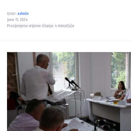
Izvor:
admin
June 11, 2024
Procijenjeno vrijeme čitanja:
4
minut(a)e