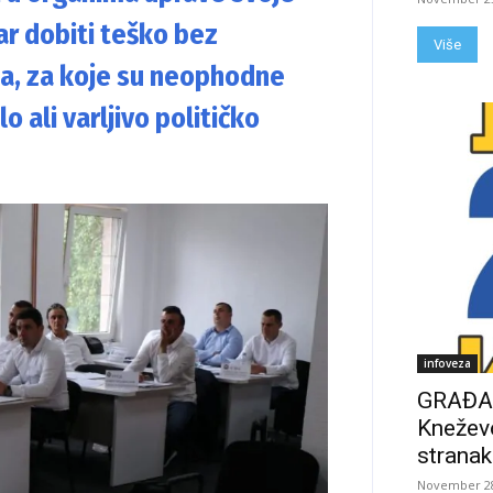
r dobiti teško bez
Više
sa, za koje su neophodne
 ali varljivo političko
infoveza
GRAĐAN
Kneževo
stranak
November 28