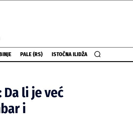
i
BINJE
PALE (RS)
ISTOČNA ILIDŽA
Da li je već
bar i