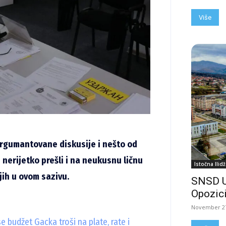
Više
argumantovane diskusije i nešto od
bi nerijetko prešli i na neukusnu ličnu
Istočna Ilidž
jih u ovom sazivu.
SNSD 
Opozici
November 27
 budžet Gacka troši na plate, rate i