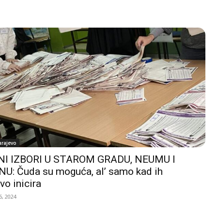
arajevo
I IZBORI U STAROM GRADU, NEUMU I
U: Čuda su moguća, al’ samo kad ih
vo inicira
, 2024