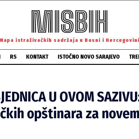
MISBIH
Mapa istraživačkih sadržaja u Bosni i Hercegovin
H
RS
KONTAKT
ISTOČNO NOVO SARAJEVO
TRE
JEDNICA U OVOM SAZIVU: 
čkih opštinara za novem