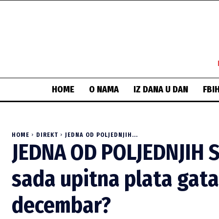
HOME
O NAMA
IZ DANA U DAN
FBI
HOME
DIREKT
JEDNA OD POLJEDNJIH...
JEDNA OD POLJEDNJIH S
sada upitna plata gata
decembar?