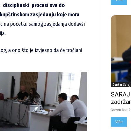
 disciplinski procesi sve do
 skupštinskom zasjedanju koje mora
ić na početku samog zasjedanja dodavši
ja.
g, a ono što je izvjesno da će tročlani
Centar Saraj
SARAJE
zadržan
November 25
Više