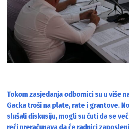
Tokom zasjedanja odbornici su u više n
Gacka troši na plate, rate i grantove. No
slušali diskusiju, mogli su čuti da se već
reći preračunava da će radnici zaposlen