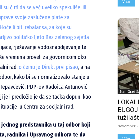
Više
 su čuti da se već uveliko spekuliše, ili
uprave svoje zaslužene plate za
će li biti rebalansa, za koje su
jivo političko ljeto.
Bez zelenog svjetla
ijace, rješavanje vodosnabdijevanje te
iše vremena proveli za govornicom oko
alni rad,
o čemu je Direkt prvi pisao
, a na
 odbor, kako bi se normalizovalo stanje u
a Tepavčević, PDP-ov Radoica Antunović
Stari Grad S
i je i predložio je da se tačka dopuni kao
LOKALN
tuacije u Centru za socijalni rad.
BUGOJN
tužilašt
jednog predstavnika u taj odbor koji
November 26
a, radnika i Upravnog odbora te da
Više