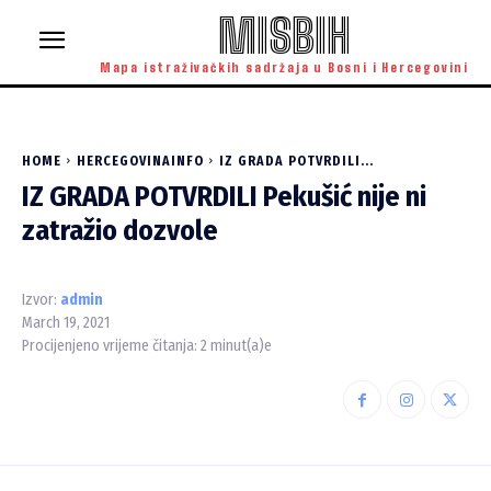
MISBIH
Mapa istraživačkih sadržaja u Bosni i Hercegovini
HOME
HERCEGOVINAINFO
IZ GRADA POTVRDILI...
IZ GRADA POTVRDILI Pekušić nije ni
zatražio dozvole
Izvor:
admin
March 19, 2021
Procijenjeno vrijeme čitanja:
2
minut(a)e