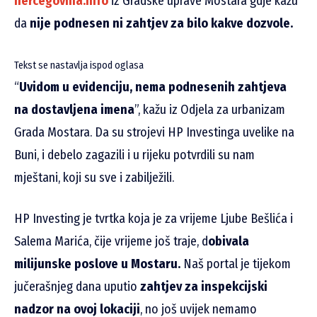
hercegovina.info
iz Gradske uprave Mostara gdje kažu
da
nije podnesen ni zahtjev za bilo kakve dozvole.
Tekst se nastavlja ispod oglasa
“
Uvidom u evidenciju, nema podnesenih zahtjeva
na dostavljena imena
”, kažu iz Odjela za urbanizam
Grada Mostara. Da su strojevi HP Investinga uvelike na
Buni, i debelo zagazili i u rijeku potvrdili su nam
mještani, koji su sve i zabilježili.
HP Investing je tvrtka koja je za vrijeme Ljube Bešlića i
Salema Marića, čije vrijeme još traje, d
obivala
milijunske poslove u Mostaru.
Naš portal je tijekom
jučerašnjeg dana uputio
zahtjev za inspekcijski
nadzor na ovoj lokaciji
, no još uvijek nemamo