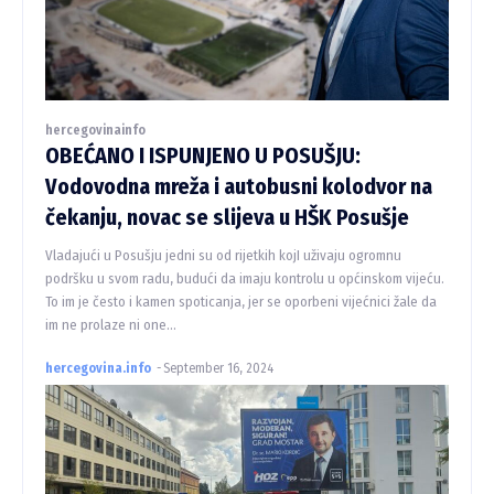
hercegovinainfo
OBEĆANO I ISPUNJENO U POSUŠJU:
Vodovodna mreža i autobusni kolodvor na
čekanju, novac se slijeva u HŠK Posušje
Vladajući u Posušju jedni su od rijetkih kojI uživaju ogromnu
podršku u svom radu, budući da imaju kontrolu u općinskom vijeću.
To im je često i kamen spoticanja, jer se oporbeni vijećnici žale da
im ne prolaze ni one...
hercegovina.info
-
September 16, 2024