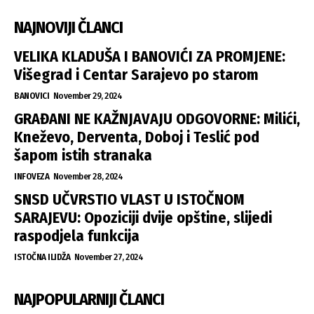
NAJNOVIJI ČLANCI
VELIKA KLADUŠA I BANOVIĆI ZA PROMJENE:
Višegrad i Centar Sarajevo po starom
BANOVICI
November 29, 2024
GRAĐANI NE KAŽNJAVAJU ODGOVORNE: Milići,
Kneževo, Derventa, Doboj i Teslić pod
šapom istih stranaka
INFOVEZA
November 28, 2024
SNSD UČVRSTIO VLAST U ISTOČNOM
SARAJEVU: Opoziciji dvije opštine, slijedi
raspodjela funkcija
ISTOČNA ILIDŽA
November 27, 2024
NAJPOPULARNIJI ČLANCI