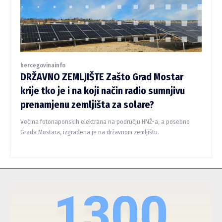
hercegovinainfo
DRŽAVNO ZEMLJIŠTE Zašto Grad Mostar
krije tko je i na koji način radio sumnjivu
prenamjenu zemljišta za solare?
Većina fotonaponskih elektrana na području HNŽ-a, a posebno
Grada Mostara, izgrađena je na državnom zemljištu.
1300