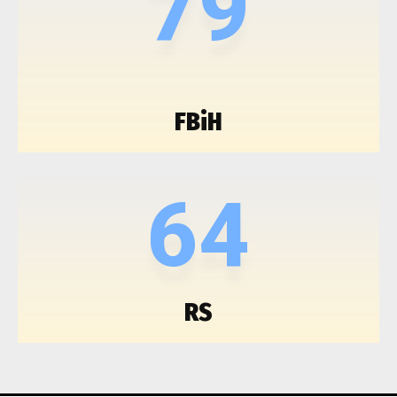
79
FBiH
64
RS