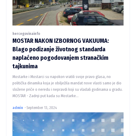
hercegovinainfo
MOSTAR NAKON IZBORNOG VAKUUMA:
Blago podizanje životnog standarda
naplaćeno pogodovanjem stranačkim
tajkunima
Mostarke i Mostarci su napokon vratili svoje pravo glasa, no
politička dinamika koja je obilježila mandat nove vlasti samo je dio
složene priče o neredu i nepravdi koji su vladali godinama u gradu.
MOSTAR - Zadnji put kada su Mostarke...
admin
-
September 13, 2024