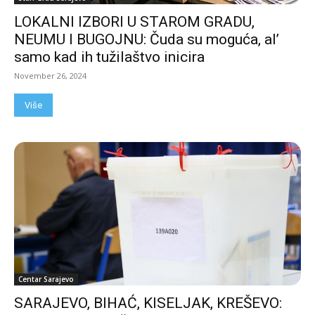
LOKALNI IZBORI U STAROM GRADU,
NEUMU I BUGOJNU: Čuda su moguća, al’
samo kad ih tužilaštvo inicira
November 26, 2024
Više
Centar Sarajevo
SARAJEVO, BIHAĆ, KISELJAK, KREŠEVO: