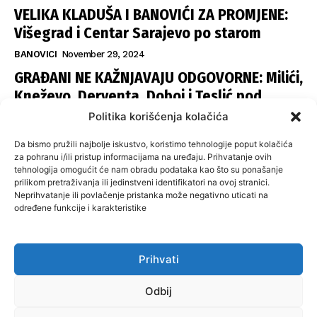
VELIKA KLADUŠA I BANOVIĆI ZA PROMJENE:
Višegrad i Centar Sarajevo po starom
BANOVICI
November 29, 2024
GRAĐANI NE KAŽNJAVAJU ODGOVORNE: Milići,
Kneževo, Derventa, Doboj i Teslić pod
šapom istih stranaka
Politika korišćenja kolačića
INFOVEZA
November 28, 2024
Da bismo pružili najbolje iskustvo, koristimo tehnologije poput kolačića
SNSD UČVRSTIO VLAST U ISTOČNOM
za pohranu i/ili pristup informacijama na uređaju. Prihvatanje ovih
tehnologija omogućit će nam obradu podataka kao što su ponašanje
SARAJEVU: Opoziciji dvije opštine, slijedi
prilikom pretraživanja ili jedinstveni identifikatori na ovoj stranici.
raspodjela funkcija
Neprihvatanje ili povlačenje pristanka može negativno uticati na
određene funkcije i karakteristike
ISTOČNA ILIDŽA
November 27, 2024
Prihvati
O nama
Uslovi koristenja
Politika privatnosti
Kontakt
Odbij
Politika korišćenja kolačića
Impresum