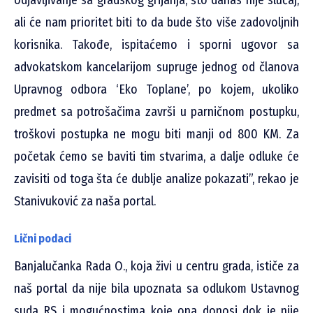
odjavljivanje sa gradskog grijanja, što danas nije slučaj,
ali će nam prioritet biti to da bude što više zadovoljnih
korisnika. Takođe, ispitaćemo i sporni ugovor sa
advokatskom kancelarijom supruge jednog od članova
Upravnog odbora ‘Eko Toplane’, po kojem, ukoliko
predmet sa potrošačima završi u parničnom postupku,
troškovi postupka ne mogu biti manji od 800 KM. Za
početak ćemo se baviti tim stvarima, a dalje odluke će
zavisiti od toga šta će dublje analize pokazati”, rekao je
Stanivuković za naša portal.
Lični podaci
Banjalučanka Rada O., koja živi u centru grada, ističe za
naš portal da nije bila upoznata sa odlukom Ustavnog
suda RS i mogućnostima koje ona donosi dok je nije