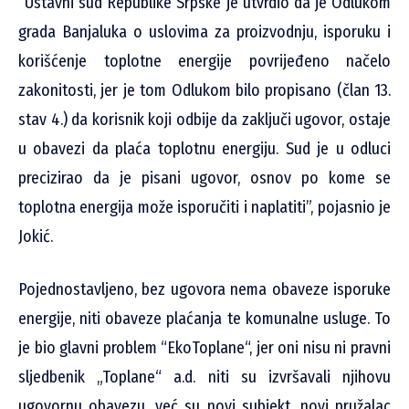
“Ustavni sud Republike Srpske je utvrdio da je Odlukom
grada Banjaluka o uslovima za proizvodnju, isporuku i
korišćenje toplotne energije povrijeđeno načelo
zakonitosti, jer je tom Odlukom bilo propisano (član 13.
stav 4.) da korisnik koji odbije da zaključi ugovor, ostaje
u obavezi da plaća toplotnu energiju. Sud je u odluci
precizirao da je pisani ugovor, osnov po kome se
toplotna energija može isporučiti i naplatiti”, pojasnio je
Jokić.
Pojednostavljeno, bez ugovora nema obaveze isporuke
energije, niti obaveze plaćanja te komunalne usluge. To
je bio glavni problem “EkoToplane“, jer oni nisu ni pravni
sljedbenik „Toplane“ a.d. niti su izvršavali njihovu
ugovornu obavezu, već su novi subjekt, novi pružalac