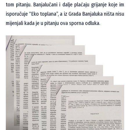
tom pitanju. Banjalučani i dalje plaćaju grijanje koje im
isporučuje “Eko toplana”, a iz Grada Banjaluka ništa nisu
mijenjali kada je u pitanju ova sporna odluka.