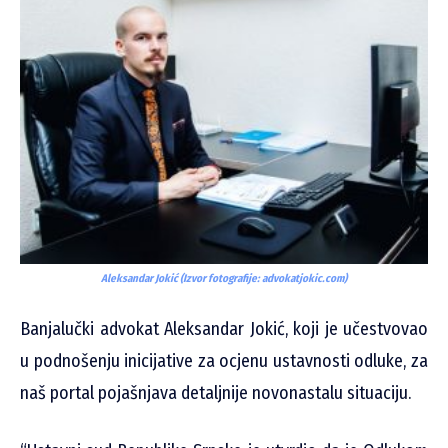
Aleksandar Jokić (Izvor fotografije: advokatjokic.com)
Banjalučki advokat Aleksandar Jokić, koji je učestvovao
u podnošenju inicijative za ocjenu ustavnosti odluke, za
naš portal pojašnjava detaljnije novonastalu situaciju.