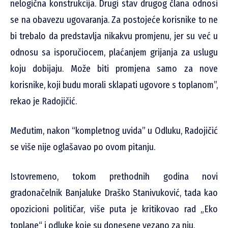
nelogična konstrukcija. Drugi stav drugog člana odnosi
se na obavezu ugovaranja. Za postojeće korisnike to ne
bi trebalo da predstavlja nikakvu promjenu, jer su već u
odnosu sa isporučiocem, plaćanjem grijanja za uslugu
koju dobijaju. Može biti promjena samo za nove
korisnike, koji budu morali sklapati ugovore s toplanom”,
rekao je Radojičić.
Međutim, nakon “kompletnog uvida” u Odluku, Radojičić
se više nije oglašavao po ovom pitanju.
Istovremeno, tokom prethodnih godina novi
gradonačelnik Banjaluke Draško Stanivuković, tada kao
opozicioni političar, više puta je kritikovao rad „Eko
toplane“ i odluke koje su donesene vezano za nju.