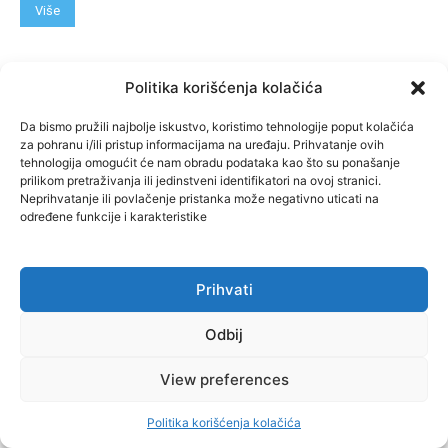
Više
Politika korišćenja kolačića
Da bismo pružili najbolje iskustvo, koristimo tehnologije poput kolačića
za pohranu i/ili pristup informacijama na uređaju. Prihvatanje ovih
tehnologija omogućit će nam obradu podataka kao što su ponašanje
prilikom pretraživanja ili jedinstveni identifikatori na ovoj stranici.
Neprihvatanje ili povlačenje pristanka može negativno uticati na
određene funkcije i karakteristike
infoveza
Prihvati
GRAĐANI NE KAŽNJAVAJU ODGOVORNE:
Milići, Kneževo, Derventa, Doboj i Teslić
Odbij
pod šapom istih stranaka
November 28, 2024
View preferences
Više
Politika korišćenja kolačića