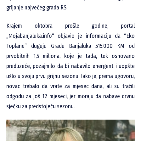
grijanje najvećeg grada RS.
Krajem oktobra prošle godine, portal
„Mojabanjaluka.info“ objavio je informaciju da “Eko
Toplane” duguju Gradu Banjaluka 515.000 KM od
prvobitnih 1,5 miliona, koje je tada, tek osnovano
preduzeće, pozajmilo da bi nabavilo energent i uopšte
ušlo u svoju prvu grijnu sezonu. Iako je, prema ugovoru,
novac trebalo da vrate za mjesec dana, ali su tražili
odgodu za još 12 mjeseci, jer moraju da nabave drvnu
sječku za predstojeću sezonu.