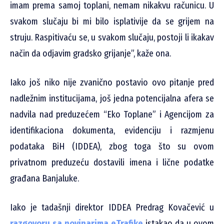
imam prema samoj toplani, nemam nikakvu računicu. U
svakom slučaju bi mi bilo isplativije da se grijem na
struju. Raspitivaću se, u svakom slučaju, postoji li ikakav
način da odjavim gradsko grijanje”, kaže ona.
Iako još niko nije zvanično postavio ovo pitanje pred
nadležnim institucijama, još jedna potencijalna afera se
nadvila nad preduzećem “Eko Toplane” i Agencijom za
identifikaciona dokumenta, evidenciju i razmjenu
podataka BiH (IDDEA), zbog toga što su ovom
privatnom preduzeću dostavili imena i lične podatke
građana Banjaluke.
Iako je tadašnji direktor IDDEA Predrag Kovačević u
razgovoru sa novinarima eTrafike
istakao da u ovom