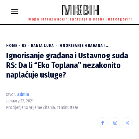
MISBIH
Mapa istraživačkih sadržaja u Bosni i Hercegovini
HOME
RS
BANJA LUKA
IGNORISANJE GRAĐANA I...
Ignorisanje građana i Ustavnog suda
RS: Da li “Eko Toplana” nezakonito
naplaćuje usluge?
Izvor:
admin
January 22, 2021
Procijenjeno vrijeme čitanja:
11
minut(a)e