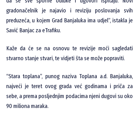
da se sve sporne odluke i ugovori ispitaju. Novi
gradonačelnik je najavio i reviziju poslovanja svih
preduzeća, u kojem Grad Banjaluka ima udjel”, istakla je
Savić Banjac za eTrafiku.
Kaže da će se na osnovu te revizije moći sagledati
stvarno stanje stvari, te vidjeti šta se može popraviti.
“Stara toplana”, punog naziva Toplana a.d. Banjaluka,
najveći je teret ovog grada već godinama i priča za
sebe, a prema posljednjim podacima njeni dugovi su oko
90 miliona maraka.