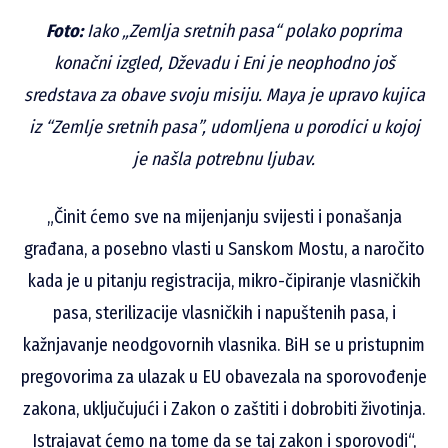
Foto:
Iako „Zemlja sretnih pasa“ polako poprima
konačni izgled, Dževadu i Eni je neophodno još
sredstava za obave svoju misiju. Maya je upravo kujica
iz “Zemlje sretnih pasa”, udomljena u porodici u kojoj
je našla potrebnu ljubav.
„Činit ćemo sve na mijenjanju svijesti i ponašanja
građana, a posebno vlasti u Sanskom Mostu, a naročito
kada je u pitanju registracija, mikro-čipiranje vlasničkih
pasa, sterilizacije vlasničkih i napuštenih pasa, i
kažnjavanje neodgovornih vlasnika. BiH se u pristupnim
pregovorima za ulazak u EU obavezala na sporovođenje
zakona, uključujući i Zakon o zaštiti i dobrobiti životinja.
Istrajavat ćemo na tome da se taj zakon i sporovodi“,