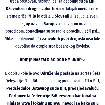
treba poštovati, nesretni psi sa deponije su sa
Eni,
Dževadom i drugim volonterima
dobijali imena i neke
sretne priče.
Mila
je otišla u
Sloveniju
i zaljubila sve u
sebe,
Joy
uživa u
Sarajevu
sa svojom novom
porodicom, donacijama su se radile opracije, liječili psi…
Slike „neplemenitih“ i
zahvalnih psećih njuški
nisu bile
dovoljne da otople srca bosanskog čovjeka.
GDJE JE NASTALO 40.000 KM UNDP-a
U dopisu koje je ovo
Udruženje poslalo
na adrese Šefa
Delegacije EU u BiH i specijalnog predstavnika EU u BiH,
Predsjednice Ustavnog suda BiH, predsjedavajuću
Parlamenta Federacije BiH, resorna kantonalna
ministarstva i lokalnu upravu, navodi se kako su
u