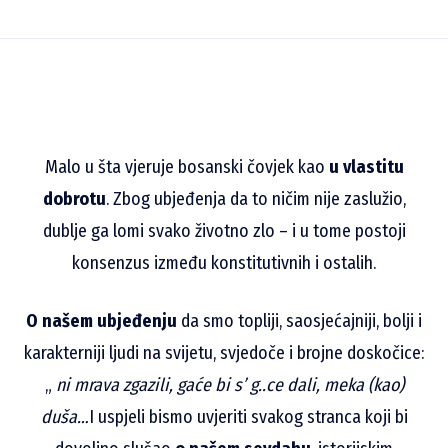
Malo u šta vjeruje bosanski čovjek kao
u vlastitu
dobrotu
. Zbog ubjeđenja da to ničim nije zaslužio,
dublje ga lomi svako životno zlo – i u tome postoji
konsenzus između konstitutivnih i ostalih.
O našem ubjeđenju
da smo topliji, saosjećajniji, bolji i
karakterniji ljudi na svijetu, svjedoče i brojne doskočice:
„
ni mrava zgazili, gaće bi s’ g..ce dali, meka (kao)
duša…
I uspjeli bismo uvjeriti svakog stranca koji bi