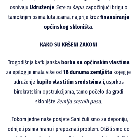
osnivaju
Udruženje
Srce za šapu
, započinjući brigu o
tamošnjim psima lutalicama, najprije kroz
finansiranje
općinskog skloništa.
KAKO SU KRŠENI ZAKONI
Trogodišnja kafkijanska
borba sa općinskim vlastima
za epilog je imala više od
18 dunuma zemljišta
kojeg je
udruženje
kupilo vlastitim sredstvima
i, usprkos
birokratskim opstrukcijama, tamo počelo da gradi
sklonište
Zemlja sretnih pasa.
„Tokom jedne naše posjete Sani čuli smo za deponiju,
odnijeli psima hranu i prepoznali problem. Otišli smo do