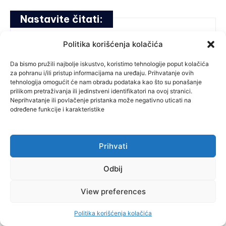
Nastavite čitati:
Politika korišćenja kolačića
inforadar.ba
-
September 18, 2024
Da bismo pružili najbolje iskustvo, koristimo tehnologije poput kolačića
za pohranu i/ili pristup informacijama na uređaju. Prihvatanje ovih
tehnologija omogućit će nam obradu podataka kao što su ponašanje
prilikom pretraživanja ili jedinstveni identifikatori na ovoj stranici.
Neprihvatanje ili povlačenje pristanka može negativno uticati na
određene funkcije i karakteristike
Prihvati
Banovici
OPĆINA BANOVIĆI: Hapšenje načelnika,
Odbij
korupcija, sumnjivi ugovori…
View preferences
Prema dokumentaciji koja ga inkriminira, Bego Gutić kao općinski
načelnik više od 90 posto javnih nabavki provodio je
Politika korišćenja kolačića
preko netransparentnih direktnih sporazuma. BANOVIĆI - Protekle