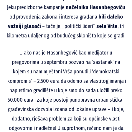
jeku predizborne kampanje
načelniku Hasanbegoviću
od provođenja zakona i interesa građana
bili daleko
važniji glasači
– tačnije, „politički lideri“
sela Vrše
, tri
kilometra udaljenog od budućeg skloništa koje se gradi.
„Tako nas je Hasanbegović kao medijator u
pregovorima u septembru pozvao na ‘sastanak’ na
kojem su nam mještani Vrša ponudili ‘demokratski
kompromis’ – 2.500 eura da odemo sa vlastitog imanja i
napustimo gradilište u koje smo do sada uložili preko
60.000 eura i za koje postoji punopravna urbanistička i
građevinska dozvola izdana od lokalne uprave – i koje,
dodatno, rješava problem za koji su općinske vlasti
odgovorne i nadležne! U suprotnom, rečeno nam je da