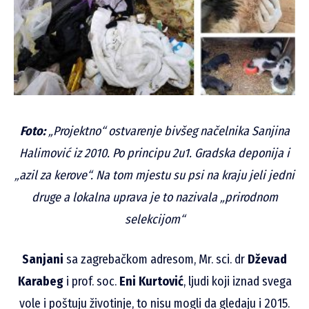
Foto:
„Projektno“ ostvarenje bivšeg načelnika Sanjina
Halimović iz 2010. Po principu 2u1. Gradska deponija i
„azil za kerove“. Na tom mjestu su psi na kraju jeli jedni
druge a lokalna uprava je to nazivala „prirodnom
selekcijom“
Sanjani
sa zagrebačkom adresom, Mr. sci. dr
Dževad
Karabeg
i prof. soc.
Eni Kurtović
, ljudi koji iznad svega
vole i poštuju životinje, to nisu mogli da gledaju i 2015.