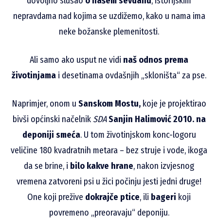
dovoljno slušao
o našem sevdahu
, istorijskim
nepravdama nad kojima se uzdižemo, kako u nama ima
neke božanske plemenitosti.
Ali samo ako usput ne vidi
naš odnos prema
životinjama
i desetinama ovdašnjih „skloništa“ za pse.
Naprimjer, onom u
Sanskom Mostu,
koje je projektirao
bivši općinski načelnik
SDA
Sanjin Halimović 2010. na
deponiji smeća
. U tom životinjskom konc-logoru
veličine 180 kvadratnih metara – bez struje i vode, ikoga
da se brine, i
bilo kakve hrane
, nakon izvjesnog
vremena zatvoreni psi u žici počinju jesti jedni druge!
One koji prežive
dokrajče ptice
, ili
bageri
koji
povremeno „preoravaju“ deponiju.