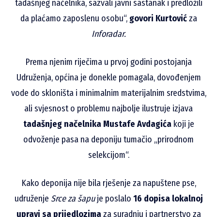
tadašnjeg načelnika, sazvali javni sastanak i predložili
da plaćamo zaposlenu osobu“,
govori Kurtović
za
Inforadar.
Prema njenim riječima u prvoj godini postojanja
Udruženja, općina je donekle pomagala, dovođenjem
vode do skloništa i minimalnim materijalnim sredstvima,
ali svjesnost o problemu najbolje ilustruje izjava
tadašnjeg načelnika Mustafe Avdagića
koji je
odvoženje pasa na deponiju tumačio „prirodnom
selekcijom“.
Kako deponija nije bila rješenje za napuštene pse,
udruženje
Srce za šapu
je poslalo
16 dopisa lokalnoj
upravi sa prijedlozima
za suradnju i partnerstvo za