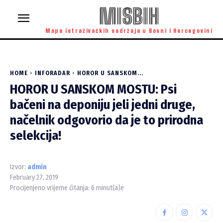
MISBIH
Mapa istraživačkih sadržaja u Bosni i Hercegovini
HOME
INFORADAR
HOROR U SANSKOM...
HOROR U SANSKOM MOSTU: Psi
bačeni na deponiju jeli jedni druge,
načelnik odgovorio da je to prirodna
selekcija!
Izvor:
admin
February 27, 2019
Procijenjeno vrijeme čitanja:
6
minut(a)e