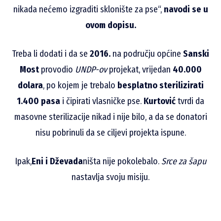
nikada nećemo izgraditi sklonište za pse“,
navodi se u
ovom dopisu.
Treba li dodati i da se
2016.
na području općine
Sanski
Most
provodio
UNDP-ov
projekat, vrijedan
40.000
dolara
, po kojem je trebalo
besplatno sterilizirati
1.400 pasa
i čipirati vlasničke pse.
Kurtović
tvrdi da
masovne sterilizacije nikad i nije bilo, a da se donatori
nisu pobrinuli da se ciljevi projekta ispune.
Ipak,
Eni i Dževada
ništa nije pokolebalo.
Srce za šapu
nastavlja svoju misiju.