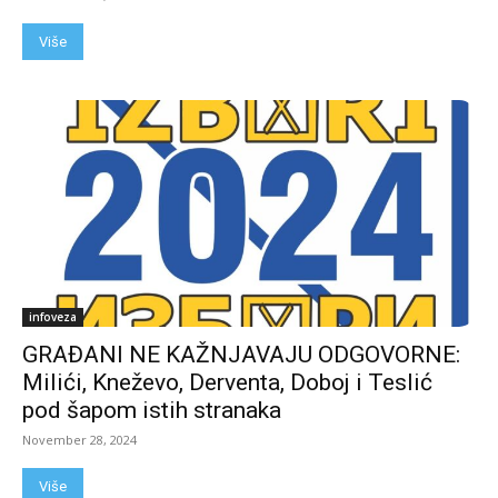
Više
infoveza
GRAĐANI NE KAŽNJAVAJU ODGOVORNE:
Milići, Kneževo, Derventa, Doboj i Teslić
pod šapom istih stranaka
November 28, 2024
Više