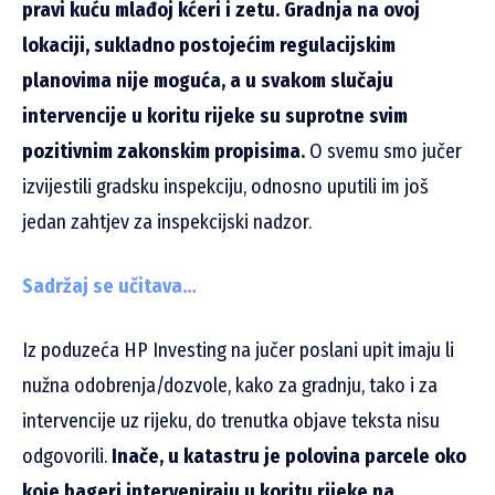
pravi kuću mlađoj kćeri i zetu.
Gradnja na ovoj
lokaciji, sukladno postojećim regulacijskim
planovima nije moguća, a u svakom slučaju
intervencije u koritu rijeke su suprotne svim
pozitivnim zakonskim propisima.
O svemu smo jučer
izvijestili gradsku inspekciju, odnosno uputili im još
jedan zahtjev za inspekcijski nadzor.
Sadržaj se učitava…
Iz poduzeća HP Investing na jučer poslani upit imaju li
nužna odobrenja/dozvole, kako za gradnju, tako i za
intervencije uz rijeku, do trenutka objave teksta nisu
odgovorili.
Inače, u katastru je polovina parcele oko
koje bageri interveniraju u koritu rijeke na