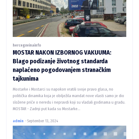
hercegovinainfo
MOSTAR NAKON IZBORNOG VAKUUMA:
Blago podizanje životnog standarda
naplaćeno pogodovanjem stranačkim
tajkunima
Mostarke i Mostarci su napokon vratili svoje pravo glasa, no
politička dinamika koja je obilježila mandat nove vlasti samo je dio
složene priče o neredu i nepravdi koji su vladali godinama u gradu.
MOSTAR - Zadnji put kada su Mostarke...
admin
-
September 13, 2024