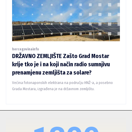
hercegovinainfo
DRŽAVNO ZEMLJIŠTE Zašto Grad Mostar
krije tko je i na koji način radio sumnjivu
prenamjenu zemljišta za solare?
Većina fotonaponskih elektrana na području HNŽ-a, a posebno
Grada Mostara, izgrađena je na državnom zemljištu.