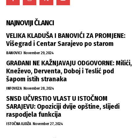
NAJNOVIJI ČLANCI
VELIKA KLADUŠA I BANOVIĆI ZA PROMJENE:
Višegrad i Centar Sarajevo po starom
BANOVICI
November 29, 2024
GRAĐANI NE KAŽNJAVAJU ODGOVORNE: Milići,
Kneževo, Derventa, Doboj i Teslić pod
šapom istih stranaka
INFOVEZA
November 28, 2024
SNSD UČVRSTIO VLAST U ISTOČNOM
SARAJEVU: Opoziciji dvije opštine, slijedi
raspodjela funkcija
ISTOČNA ILIDŽA
November 27, 2024