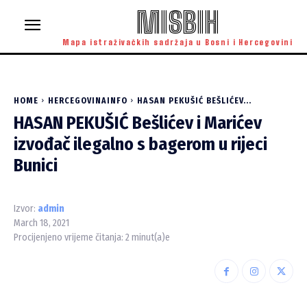
MISBIH
Mapa istraživačkih sadržaja u Bosni i Hercegovini
HOME
HERCEGOVINAINFO
HASAN PEKUŠIĆ BEŠLIĆEV...
HASAN PEKUŠIĆ Bešlićev i Marićev
izvođač ilegalno s bagerom u rijeci
Bunici
Izvor:
admin
March 18, 2021
Procijenjeno vrijeme čitanja:
2
minut(a)e