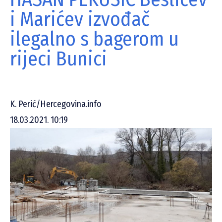
i Marićev izvođač
ilegalno s bagerom u
rijeci Bunici
K. Perić/Hercegovina.info
18.03.2021. 10:19