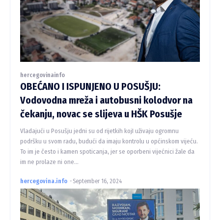
hercegovinainfo
OBEĆANO I ISPUNJENO U POSUŠJU:
Vodovodna mreža i autobusni kolodvor na
čekanju, novac se slijeva u HŠK Posušje
Vladajući u Posušju jedni su od rijetkih kojI uživaju ogromnu
podršku u svom radu, budući da imaju kontrolu u općinskom vijeću.
To im je često i kamen spoticanja, jer se oporbeni vijećnici žale da
im ne prolaze ni one...
hercegovina.info
-
September 16, 2024