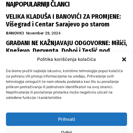
NAJPOPULARNIJI ČLANCI
VELIKA KLADUŠA I BANOVIĆI ZA PROMJENE:
Višegrad i Centar Sarajevo po starom
BANOVICI
November 29, 2024
GRAĐANI NE KAŽNJAVAJU ODGOVORNE: Milići,
Kneževo, Derventa, Doboj i Teslić pod
šapom istih stranaka
Politika korišćenja kolačića
INFOVEZA
November 28, 2024
Da bismo pružili najbolje iskustvo, koristimo tehnologije poput kolačića
SNSD UČVRSTIO VLAST U ISTOČNOM
za pohranu i/ili pristup informacijama na uređaju. Prihvatanje ovih
tehnologija omogućit će nam obradu podataka kao što su ponašanje
SARAJEVU: Opoziciji dvije opštine, slijedi
prilikom pretraživanja ili jedinstveni identifikatori na ovoj stranici.
raspodjela funkcija
Neprihvatanje ili povlačenje pristanka može negativno uticati na
određene funkcije i karakteristike
ISTOČNA ILIDŽA
November 27, 2024
Prihvati
O nama
Uslovi koristenja
Politika privatnosti
Kontakt
Odbij