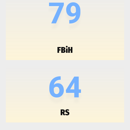
79
FBiH
64
RS