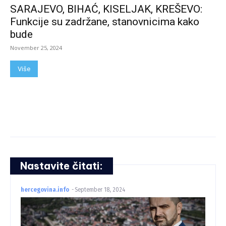
SARAJEVO, BIHAĆ, KISELJAK, KREŠEVO:
Funkcije su zadržane, stanovnicima kako
bude
November 25, 2024
Više
Nastavite čitati:
hercegovina.info
-
September 18, 2024