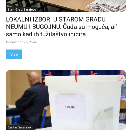
Stari Grad Sarajevo
LOKALNI IZBORI U STAROM GRADU,
NEUMU I BUGOJNU: Čuda su moguća, al’
samo kad ih tužilaštvo inicira
November 26, 2024
Više
Centar Sarajevo