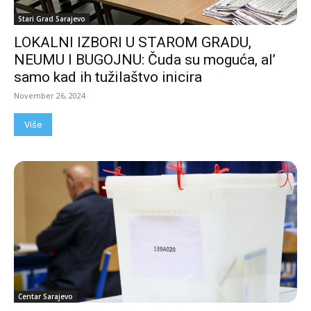
Stari Grad Sarajevo
LOKALNI IZBORI U STAROM GRADU,
NEUMU I BUGOJNU: Čuda su moguća, al’
samo kad ih tužilaštvo inicira
November 26, 2024
Više
Centar Sarajevo