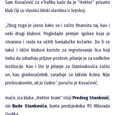
Sam Kovačević za eTrafiku kaže da je “Hektor” privatni
klub čiji su vlasnici bliski vlastima u Srpskoj.
„Zbog toga je jasno kako se i zašto finansira taj, kao i
neki drugi klubovi. Pogledajte primjer Igokee koja je
stvarana i rasla na uštrb banjalučke košarke. Da li se
takvi i slični klubovi koriste za regrutovanje lica koji
treba da odrađuju prljave poslove, pitanje je za nadležne
institucije. Kao i što je pitanje za Stanivukovića zašto
on, kao gradonačelnik, sarađuje sa takvim licima. Nije
protivzakonito, ali je čudno“, poručio je Kovačević.
Inače, iza kluba „Hektor team“ stoji
Predrag Stanković
,
sin
Bude Stankovića
, kuma predsjednika RS Milorada
Dodika.