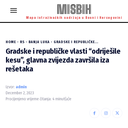
MISBIH
Mapa istraživačkih sadržaja u Bosni i Hercegovini
HOME
RS
BANJA LUKA
GRADSKE I REPUBLIČKE...
Gradske i republičke vlasti “odriješile
kesu”, glavna zvijezda završila iza
rešetaka
Izvor:
admin
December 2, 2023
Procijenjeno vrijeme čitanja:
4
minut(a)e