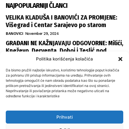
NAJPOPULARNIJI ČLANCI
VELIKA KLADUŠA I BANOVIĆI ZA PROMJENE:
Višegrad i Centar Sarajevo po starom
BANOVICI
November 29, 2024
GRAĐANI NE KAŽNJAVAJU ODGOVORNE: Milići,
Kneževo, Derventa, Doboj i Teslić pod
šapom istih stranaka
Politika korišćenja kolačića
INFOVEZA
November 28, 2024
Da bismo pružili najbolje iskustvo, koristimo tehnologije poput kolačića
SNSD UČVRSTIO VLAST U ISTOČNOM
za pohranu i/ili pristup informacijama na uređaju. Prihvatanje ovih
tehnologija omogućit će nam obradu podataka kao što su ponašanje
SARAJEVU: Opoziciji dvije opštine, slijedi
prilikom pretraživanja ili jedinstveni identifikatori na ovoj stranici.
raspodjela funkcija
Neprihvatanje ili povlačenje pristanka može negativno uticati na
određene funkcije i karakteristike
ISTOČNA ILIDŽA
November 27, 2024
Prihvati
O nama
Uslovi koristenja
Politika privatnosti
Kontakt