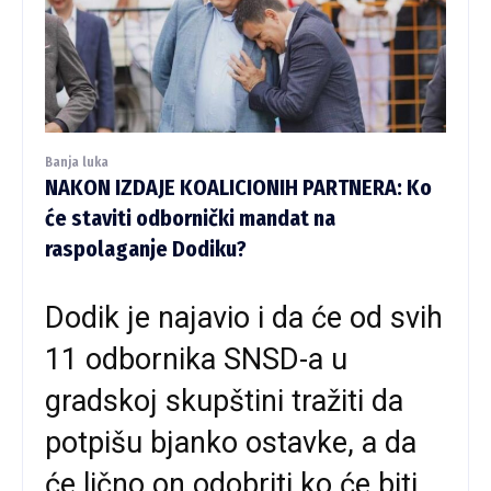
Banja luka
NAKON IZDAJE KOALICIONIH PARTNERA: Ko
će staviti odbornički mandat na
raspolaganje Dodiku?
Dodik je najavio i da će od svih
11 odbornika SNSD-a u
gradskoj skupštini tražiti da
potpišu bjanko ostavke, a da
će lično on odobriti ko će biti