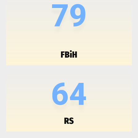
79
FBiH
64
RS