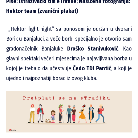
Piše: Istraživački tim eTrafike; Naslovna fotografija:
Hektor team (zvanični plakat)
„Hektor fight night“ sa ponosom je održan u dvorani
Borik u Banjaluci, a veče borbi specijalno je otvorio sam
gradonačelnik Banjaluke
Draško Stanivuković
. Kao
glavni spektakl večeri mjesecima je najavljivana borba u
kojoj je trebalo da učestvuje
Čedo TDI Pantić
, a koji je
ujedno i najpoznatiji borac iz ovog kluba.