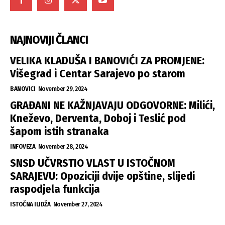
NAJNOVIJI ČLANCI
VELIKA KLADUŠA I BANOVIĆI ZA PROMJENE:
Višegrad i Centar Sarajevo po starom
BANOVICI
November 29, 2024
GRAĐANI NE KAŽNJAVAJU ODGOVORNE: Milići,
Kneževo, Derventa, Doboj i Teslić pod
šapom istih stranaka
INFOVEZA
November 28, 2024
SNSD UČVRSTIO VLAST U ISTOČNOM
SARAJEVU: Opoziciji dvije opštine, slijedi
raspodjela funkcija
ISTOČNA ILIDŽA
November 27, 2024