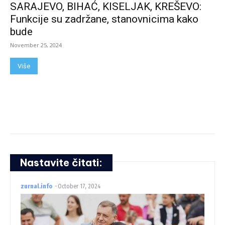
SARAJEVO, BIHAĆ, KISELJAK, KREŠEVO:
Funkcije su zadržane, stanovnicima kako
bude
November 25, 2024
Više
Nastavite čitati:
zurnal.info
-
October 17, 2024