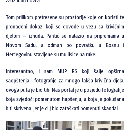
za iznudu novca.
Tom prilikom pretresene su prostorije koje on koristi te
pronađeni dokazi koji se dovode u vezu sa krivičnim
djelom — iznuda. Pantić se nalazio na pripremama u
Novom Sadu, a odmah po povratku u Bosnu i
Hercegovinu stavljene su mu lisice na ruke.
Interesantno, i sam MUP RS koji šalje opširna
saopštenja i fotografije za mnogo lakša krivična djela,
ovoga puta je bio tih. Naš portal je u posjedu fotografije
koja svjedoči pomenutom hapšenju, a koja je pokušana
biti skrivena, jer je cilj bio zataškati pomenuti skandal.