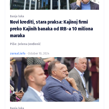
Banja luka
Novi krediti, stara praksa: Kajinoj firmi
preko Kajinih banaka od IRB-a 10 miliona
maraka
Piše: Jelena Jevđenić
zurnal.info
-
October 10, 2024
Banja luka