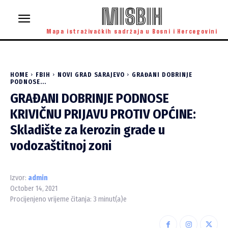
MISBIH
Mapa istraživačkih sadržaja u Bosni i Hercegovini
HOME
FBIH
NOVI GRAD SARAJEVO
GRAĐANI DOBRINJE
PODNOSE...
GRAĐANI DOBRINJE PODNOSE
KRIVIČNU PRIJAVU PROTIV OPĆINE:
Skladište za kerozin grade u
vodozaštitnoj zoni
Izvor:
admin
October 14, 2021
Procijenjeno vrijeme čitanja:
3
minut(a)e