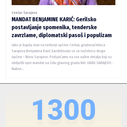
Centar Sarajevo
MANDAT BENJAMINE KARIĆ: Gerilsko
postavljanje spomenika, tenderske
zavrzlame, diplomatski pasoš i populizam
Iako je kupila stan na teritoriji općine Centar, gradonačelnica
Sarajeva Benjamina Karić kandidovala se za načelnicu druge
općine – Novo Sarajevo. Podsjećamo na sve važne detalje koji su
obilježili njen mandat na čelu glavnog grada BiH. GRAD SARAJEVO -
Nakon...
1300