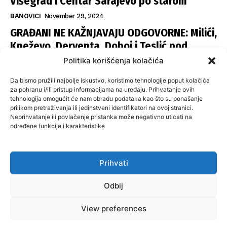
Višegrad i Centar Sarajevo po starom
BANOVICI
November 29, 2024
GRAĐANI NE KAŽNJAVAJU ODGOVORNE: Milići,
Kneževo, Derventa, Doboj i Teslić pod
šapom istih stranaka
Politika korišćenja kolačića
INFOVEZA
November 28, 2024
Da bismo pružili najbolje iskustvo, koristimo tehnologije poput kolačića
SNSD UČVRSTIO VLAST U ISTOČNOM
za pohranu i/ili pristup informacijama na uređaju. Prihvatanje ovih
tehnologija omogućit će nam obradu podataka kao što su ponašanje
SARAJEVU: Opoziciji dvije opštine, slijedi
prilikom pretraživanja ili jedinstveni identifikatori na ovoj stranici.
raspodjela funkcija
Neprihvatanje ili povlačenje pristanka može negativno uticati na
određene funkcije i karakteristike
ISTOČNA ILIDŽA
November 27, 2024
Prihvati
O nama
Uslovi koristenja
Politika privatnosti
Kontakt
Odbij
Politika korišćenja kolačića
Impresum
View preferences