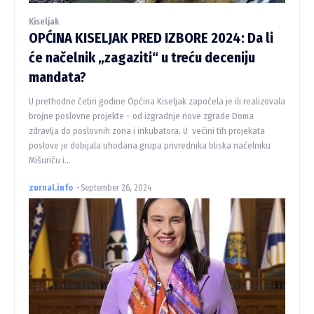
Kiseljak
OPĆINA KISELJAK PRED IZBORE 2024: Da li
će načelnik „zagaziti“ u treću deceniju
mandata?
U prethodne četiri godine Općina Kiseljak započela je ili realizovala
brojne poslovne projekte – od izgradnje nove zgrade Doma
zdravlja do poslovnih zona i inkubatora. U većini tih projekata
poslove je dobijala uhodana grupa privrednika bliska načelniku
Mišuriću i...
zurnal.info
-
September 26, 2024