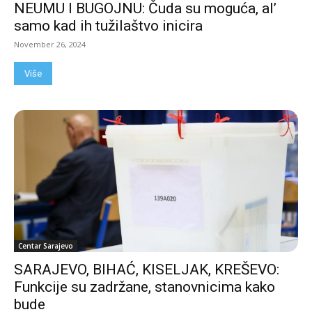
NEUMU I BUGOJNU: Čuda su moguća, al’
samo kad ih tužilaštvo inicira
November 26, 2024
Više
Centar Sarajevo
SARAJEVO, BIHAĆ, KISELJAK, KREŠEVO:
Funkcije su zadržane, stanovnicima kako
bude