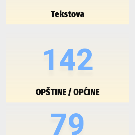
Tekstova
142
OPŠTINE / OPĆINE
79