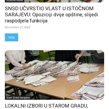
Istočna Ilidža
SNSD UČVRSTIO VLAST U ISTOČNOM
SARAJEVU: Opoziciji dvije opštine, slijedi
raspodjela funkcija
November 27, 2024
Više
Stari Grad Sarajevo
LOKALNI IZBORI U STAROM GRADU,