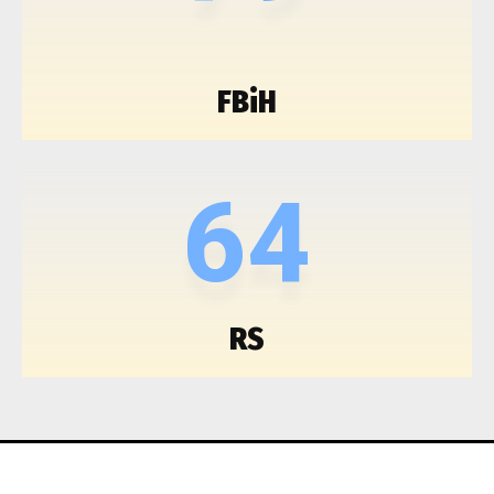
FBiH
64
RS