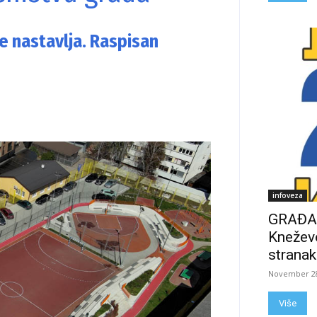
e nastavlja. Raspisan
infoveza
GRAĐAN
Kneževo
stranak
November 28
Više