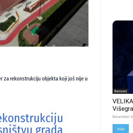
 za rekonstrukciju objekta koji još nije u
Banovici
VELIKA
Višegra
ekonstrukciju
November 29
asništvu grada
Više