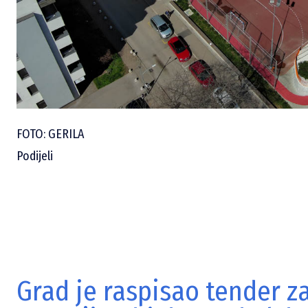
FOTO: GERILA
Podijeli
Grad je raspisao tender za