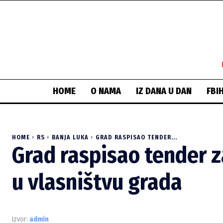
HOME
O NAMA
IZ DANA U DAN
FBI
HOME
RS
BANJA LUKA
GRAD RASPISAO TENDER...
Grad raspisao tender za
u vlasništvu grada
Izvor:
admin