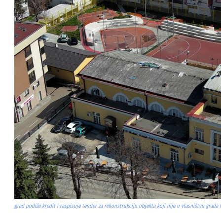
grad podiže kredit i raspisuje tender za rekonstrukciju objekta koji nije u vlasništvu grada