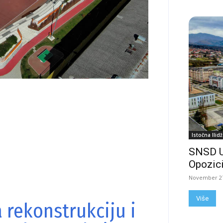
Istočna Ilidž
SNSD 
Opozici
November 27
Više
 rekonstrukciju i