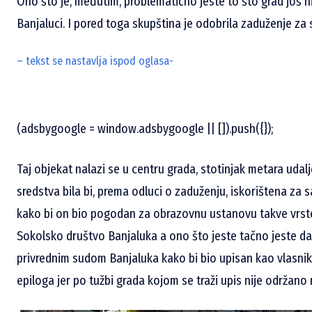
Ono što je, međutim, problematično jeste to što grad još 
Banjaluci. I pored toga skupština je odobrila zaduženje za 
– tekst se nastavlja ispod oglasa-
(adsbygoogle = window.adsbygoogle || []).push({});
Taj objekat nalazi se u centru grada, stotinjak metara udal
sredstva bila bi, prema odluci o zaduženju, iskorištena za 
kako bi on bio pogodan za obrazovnu ustanovu takve vrst
Sokolsko društvo Banjaluka a ono što jeste tačno jeste d
privrednim sudom Banjaluka kako bi bio upisan kao vlasnik
epiloga jer po tužbi grada kojom se traži upis nije održano 