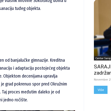
nije vlasnik imovine Sokolskog doma u
sanaciju tuđeg objekta.
Centar Saraj
jen od banjalučke gimnazije. Kreditna
SARAJE
sanaciju i adaptaciju postojećeg objekta
zadržan
e. Objektom decenijama upravlja
November 25
a je grad pokrenuo spor pred Okružnim
Više
. Taj proces međutim daleko je od
ni jedno ročište.