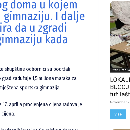
kog doma u kojem
 gimnaziju. I dalje
ira da u zgradi
gimnaziju kada
ke skupštine odbornici su podržali
Stari Grad S
e grad zadužuje 1,5 miliona maraka za
LOKALN
BUGOJN
mještena sportska gimnazija.
tužilašt
November 26
17. april a procjenjena cijena radova je
 cijena.
Više