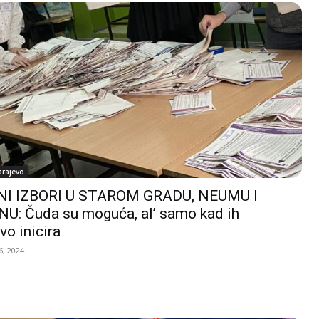
arajevo
I IZBORI U STAROM GRADU, NEUMU I
U: Čuda su moguća, al’ samo kad ih
vo inicira
, 2024