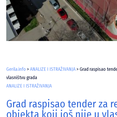
Gerila.info
>
ANALIZE I ISTRAŽIVANJA
>
Grad raspisao tender
vlasništvu grada
ANALIZE I ISTRAŽIVANJA
Grad raspisao tender za r
objekta koji još nije u vl