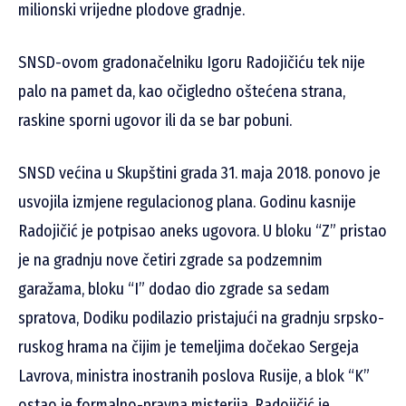
milionski vrijedne plodove gradnje.
SNSD-ovom gradonačelniku Igoru Radojičiću tek nije
palo na pamet da, kao očigledno oštećena strana,
raskine sporni ugovor ili da se bar pobuni.
SNSD većina u Skupštini grada 31. maja 2018. ponovo je
usvojila izmjene regulacionog plana. Godinu kasnije
Radojičić je potpisao aneks ugovora. U bloku “Z” pristao
je na gradnju nove četiri zgrade sa podzemnim
garažama, bloku “I” dodao dio zgrade sa sedam
spratova, Dodiku podilazio pristajući na gradnju srpsko-
ruskog hrama na čijim je temeljima dočekao Sergeja
Lavrova, ministra inostranih poslova Rusije, a blok “K”
ostao je formalno-pravna misterija. Radojičić je