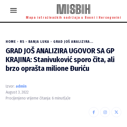
MISBIH
Mapa istraživačkih sadržaja u Bosni i Hercegovini
HOME
RS
BANJA LUKA
GRAD JOŠ ANALIZIRA...
GRAD JOŠ ANALIZIRA UGOVOR SA GP
KRAJINA: Stanivuković sporo čita, ali
brzo oprašta milione Đuriću
Izvor:
admin
August 3, 2022
Procijenjeno vrijeme čitanja:
6
minut(a)e