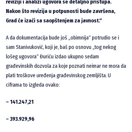
reviziji i analizi ugovora se detaljno pristupa.
Nakon što revizija u potpunosti bude završena,
Grad će izaći sa saopštenjem za javnost.“
A da dokumentacija bude još „obimnija“ potrudio se i
sam Stanivuković, koji je, baš po osnovu „tog nekog
lošeg ugovora“ Đuriću izdao ukupno sedam
građevinskih dozvola za koje poznati neimar ne mora da
plati troškove uređenja građevinskog zemljišta. U
ciframa to izgleda ovako:
– 141.247,21
– 393.929,96