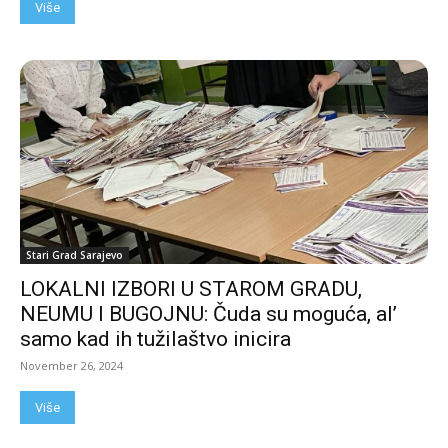
Više
Stari Grad Sarajevo
LOKALNI IZBORI U STAROM GRADU,
NEUMU I BUGOJNU: Čuda su moguća, al’
samo kad ih tužilaštvo inicira
November 26, 2024
Više