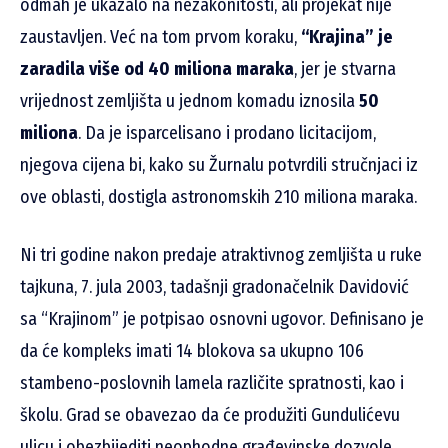
odmah je ukazalo na nezakonitosti, ali projekat nije
zaustavljen. Već na tom prvom koraku,
“Krajina” je
zaradila više od 40 miliona maraka
, jer je stvarna
vrijednost zemljišta u jednom komadu iznosila
50
miliona
. Da je isparcelisano i prodano licitacijom,
njegova cijena bi, kako su Žurnalu potvrdili stručnjaci iz
ove oblasti, dostigla astronomskih 210 miliona maraka.
Ni tri godine nakon predaje atraktivnog zemljišta u ruke
tajkuna, 7. jula 2003, tadašnji gradonačelnik Davidović
sa “Krajinom” je potpisao osnovni ugovor. Definisano je
da će kompleks imati 14 blokova sa ukupno 106
stambeno-poslovnih lamela različite spratnosti, kao i
školu. Grad se obavezao da će produžiti Gundulićevu
ulicu i obezbijediti neophodne građevinske dozvole.