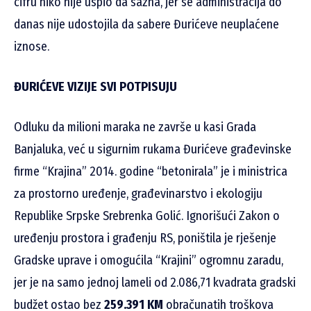
cifru niko nije uspio da sazna, jer se administracija do
danas nije udostojila da sabere Đurićeve neuplaćene
iznose.
ĐURIĆEVE VIZIJE SVI POTPISUJU
Odluku da milioni maraka ne završe u kasi Grada
Banjaluka, već u sigurnim rukama Đurićeve građevinske
firme “Krajina” 2014. godine “betonirala” je i ministrica
za prostorno uređenje, građevinarstvo i ekologiju
Republike Srpske Srebrenka Golić. Ignorišući Zakon o
uređenju prostora i građenju RS, poništila je rješenje
Gradske uprave i omogućila “Krajini” ogromnu zaradu,
jer je na samo jednoj lameli od 2.086,71 kvadrata gradski
budžet ostao bez
259.391 KM
obračunatih troškova