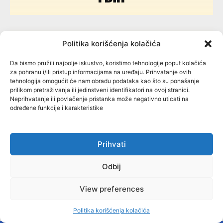
64
Politika korišćenja kolačića
Da bismo pružili najbolje iskustvo, koristimo tehnologije poput kolačića
za pohranu i/ili pristup informacijama na uređaju. Prihvatanje ovih
tehnologija omogućit će nam obradu podataka kao što su ponašanje
prilikom pretraživanja ili jedinstveni identifikatori na ovoj stranici.
Neprihvatanje ili povlačenje pristanka može negativno uticati na
RS
određene funkcije i karakteristike
Prihvati
Odbij
MISBIH
View preferences
Politika korišćenja kolačića