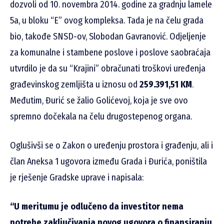
dozvoli od 10. novembra 2014. godine za gradnju lamele
5a, u bloku “E” ovog kompleksa. Tada je na čelu grada
bio, takođe SNSD-ov, Slobodan Gavranović. Odjeljenje
za komunalne i stambene poslove i poslove saobraćaja
utvrdilo je da su “Krajini” obračunati troškovi uređenja
građevinskog zemljišta u iznosu od
259.391,51 KM
.
Međutim, Đurić se žalio Golićevoj, koja je sve ovo
spremno dočekala na čelu drugostepenog organa.
Oglušivši se o Zakon o uređenju prostora i građenju, ali i
član Aneksa 1 ugovora između Grada i Đurića, poništila
je rješenje Gradske uprave i napisala:
“U meritumu je odlučeno da investitor nema
potrebe zaključivanja novog ugovora o finansiranju