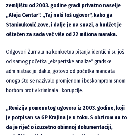
zemljištu od 2003. godine gradi privatno naselje
„Aleja Centar“. „Taj neki loš ugovor“, kako ga
Stanivuković zove, i dalje je na snazi, a budžet je
oštećen za sada već više od 22 miliona maraka.
Odgovori Žurnalu na konkretna pitanja identični su još
od samog početka „ekspertske analize“ gradske
administracije, dakle, gotovo od početka mandata
onoga što se nazivalo promjenom i beskompromisnom
borbom protiv kriminala i korupcije.
„Revizija pomenutog ugovora iz 2003. godine, koji
je potpisan sa GP Krajina je u toku. S obzirom na to
da je riječ o izuzetno obimnoj dokumentaciji,