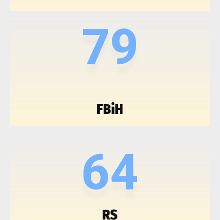
79
FBiH
64
RS