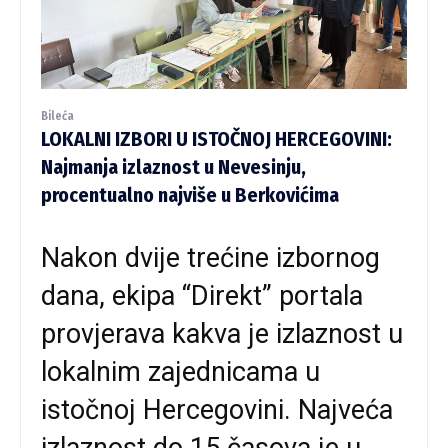
Bileća
LOKALNI IZBORI U ISTOČNOJ HERCEGOVINI:
Najmanja izlaznost u Nevesinju,
procentualno najviše u Berkovićima
Nakon dvije trećine izbornog
dana, ekipa “Direkt” portala
provjerava kakva je izlaznost u
lokalnim zajednicama u
istočnoj Hercegovini. Najveća
izlaznost do 15 časova je u