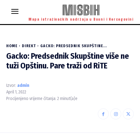
MISBIH
Mapa istraživačkih sadržaja u Bosni i Hercegovini
HOME
DIREKT
GACKO: PREDSEDNIK SKUPŠTINE...
Gacko: Predsednik Skupštine više ne
tuži Opštinu. Pare traži od RiTE
Izvor:
admin
April 1, 2022
Procijenjeno vrijeme čitanja:
2
minut(a)e