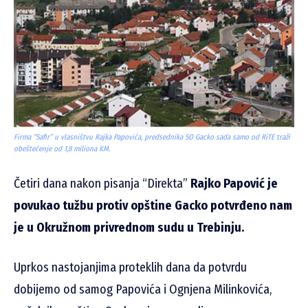
Firma “Safir” u vlasništvu Rajka Papovića, predsednika SO Gacko sada samo od RiTE traži
obeštećenje od 1,8 miliona KM.
Četiri dana nakon pisanja “Direkta”
Rajko Papović je
povukao tužbu protiv opštine Gacko potvrđeno nam
je u Okružnom privrednom sudu u Trebinju.
Uprkos nastojanjima proteklih dana da potvrdu
dobijemo od samog Papovića i Ognjena Milinkovića,