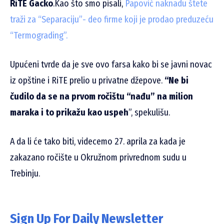
RiTE Gacko
.Kao što smo pisali,
Papović naknadu štete
traži za “Separaciju”- deo firme koji je prodao preduzeću
“Termograding”.
Upućeni tvrde da je sve ovo farsa kako bi se javni novac
iz opštine i RiTE prelio u privatne džepove.
“Ne bi
čudilo da se na prvom ročištu “nađu” na milion
maraka i to prikažu kao uspeh
”, spekulišu.
A da li će tako biti, videcemo 27. aprila za kada je
zakazano ročište u Okružnom privrednom sudu u
Trebinju.
Sign Up For Daily Newsletter