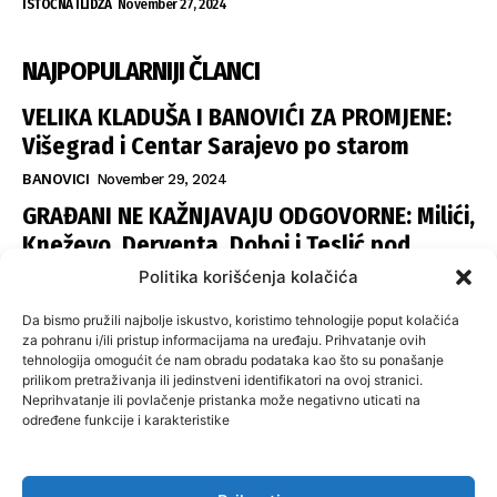
ISTOČNA ILIDŽA
November 27, 2024
NAJPOPULARNIJI ČLANCI
VELIKA KLADUŠA I BANOVIĆI ZA PROMJENE:
Višegrad i Centar Sarajevo po starom
BANOVICI
November 29, 2024
GRAĐANI NE KAŽNJAVAJU ODGOVORNE: Milići,
Kneževo, Derventa, Doboj i Teslić pod
šapom istih stranaka
Politika korišćenja kolačića
INFOVEZA
November 28, 2024
Da bismo pružili najbolje iskustvo, koristimo tehnologije poput kolačića
SNSD UČVRSTIO VLAST U ISTOČNOM
za pohranu i/ili pristup informacijama na uređaju. Prihvatanje ovih
tehnologija omogućit će nam obradu podataka kao što su ponašanje
SARAJEVU: Opoziciji dvije opštine, slijedi
prilikom pretraživanja ili jedinstveni identifikatori na ovoj stranici.
raspodjela funkcija
Neprihvatanje ili povlačenje pristanka može negativno uticati na
određene funkcije i karakteristike
ISTOČNA ILIDŽA
November 27, 2024