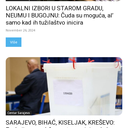
LOKALNI IZBORI U STAROM GRADU,
NEUMU I BUGOJNU: Čuda su moguća, al’
samo kad ih tužilaštvo inicira
November 26, 2024
Više
Centar Sarajevo
SARAJEVO, BIHAĆ, KISELJAK, KREŠEVO: