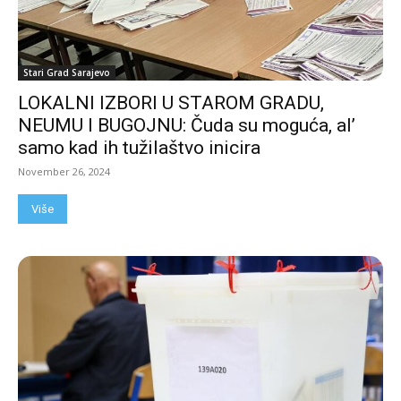
Stari Grad Sarajevo
LOKALNI IZBORI U STAROM GRADU,
NEUMU I BUGOJNU: Čuda su moguća, al’
samo kad ih tužilaštvo inicira
November 26, 2024
Više