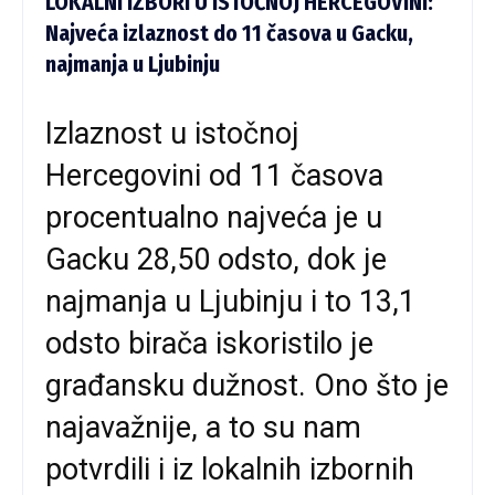
LOKALNI IZBORI U ISTOČNOJ HERCEGOVINI:
Najveća izlaznost do 11 časova u Gacku,
najmanja u Ljubinju
Izlaznost u istočnoj
Hercegovini od 11 časova
procentualno najveća je u
Gacku 28,50 odsto, dok je
najmanja u Ljubinju i to 13,1
odsto birača iskoristilo je
građansku dužnost. Ono što je
najavažnije, a to su nam
potvrdili i iz lokalnih izbornih