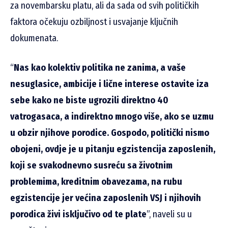
za novembarsku platu, ali da sada od svih političkih
faktora očekuju ozbiljnost i usvajanje ključnih
dokumenata.
“
Nas kao kolektiv politika ne zanima, a vaše
nesuglasice, ambicije i lične interese ostavite iza
sebe kako ne biste ugrozili direktno 40
vatrogasaca, a indirektno mnogo više, ako se uzmu
u obzir njihove porodice. Gospodo, politički nismo
obojeni, ovdje je u pitanju egzistencija zaposlenih,
koji se svakodnevno susreću sa životnim
problemima, kreditnim obavezama, na rubu
egzistencije jer većina zaposlenih VSJ i njihovih
porodica živi isključivo od te plate
”, naveli su u