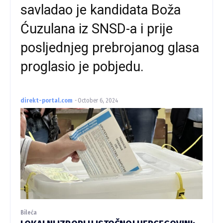
savladao je kandidata Boža
Ćuzulana iz SNSD-a i prije
posljednjeg prebrojanog glasa
proglasio je pobjedu.
direkt-portal.com
-
October 6, 2024
Bileća