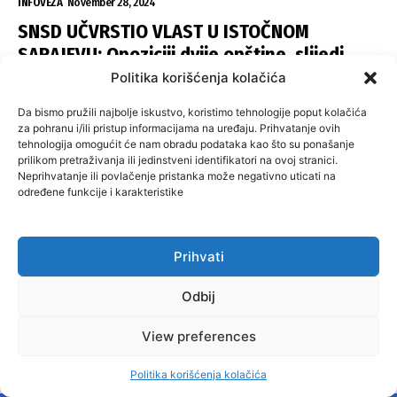
INFOVEZA
November 28, 2024
SNSD UČVRSTIO VLAST U ISTOČNOM
SARAJEVU: Opoziciji dvije opštine, slijedi
raspodjela funkcija
Politika korišćenja kolačića
ISTOČNA ILIDŽA
November 27, 2024
Da bismo pružili najbolje iskustvo, koristimo tehnologije poput kolačića
za pohranu i/ili pristup informacijama na uređaju. Prihvatanje ovih
tehnologija omogućit će nam obradu podataka kao što su ponašanje
NAJPOPULARNIJI ČLANCI
prilikom pretraživanja ili jedinstveni identifikatori na ovoj stranici.
Neprihvatanje ili povlačenje pristanka može negativno uticati na
VELIKA KLADUŠA I BANOVIĆI ZA PROMJENE:
određene funkcije i karakteristike
Višegrad i Centar Sarajevo po starom
BANOVICI
November 29, 2024
Prihvati
GRAĐANI NE KAŽNJAVAJU ODGOVORNE: Milići,
Kneževo, Derventa, Doboj i Teslić pod
Odbij
šapom istih stranaka
View preferences
INFOVEZA
November 28, 2024
SNSD UČVRSTIO VLAST U ISTOČNOM
Politika korišćenja kolačića