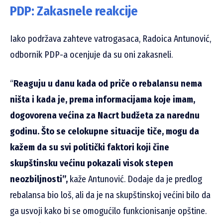
PDP: Zakasnele reakcije
Iako podržava zahteve vatrogasaca, Radoica Antunović,
odbornik PDP-a ocenjuje da su oni zakasneli.
“
Reaguju u danu kada od priče o rebalansu nema
ništa i kada je, prema informacijama koje imam,
dogovorena većina za Nacrt budžeta za narednu
godinu. Što se celokupne situacije tiče, mogu da
kažem da su svi politički faktori koji čine
skupštinsku većinu pokazali visok stepen
neozbiljnosti”,
kaže Antunović. Dodaje da je predlog
rebalansa bio loš, ali da je na skupštinskoj većini bilo da
ga usvoji kako bi se omogućilo funkcionisanje opštine.