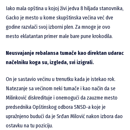
Iako mala opština u kojoj živi jedva 8 hiljada stanovnika,
Gacko je mesto u kome skupštinska većina već dve
godine razvlači svoj izborni plen. Za mnoge je ovo
mesto eklatantan primer male bare pune krokodila.
Neusvajanje rebalansa tumače kao direktan udarac
načelniku koga su, izgleda, svi izigrali.
On je sastavio većinu u trenutku kada je istekao rok.
Natezanje sa većinom neki tumače i kao način da se
Milinković diskredituje i onemogući da zauzme mesto
predsednika Opštinskog odbora SNSD-a koje je
upražnjeno budući da je Srđan Milović nakon izbora dao
ostavku na tu poziciju.