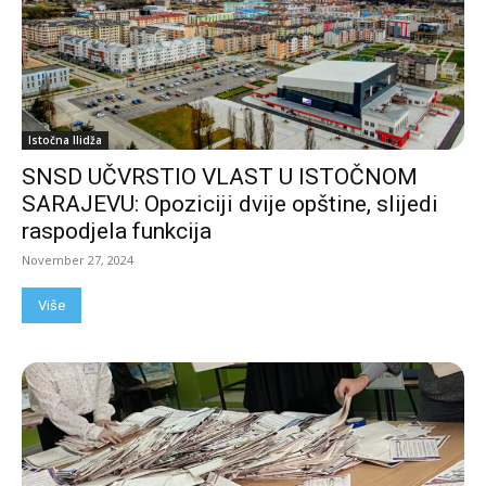
Istočna Ilidža
SNSD UČVRSTIO VLAST U ISTOČNOM
SARAJEVU: Opoziciji dvije opštine, slijedi
raspodjela funkcija
November 27, 2024
Više