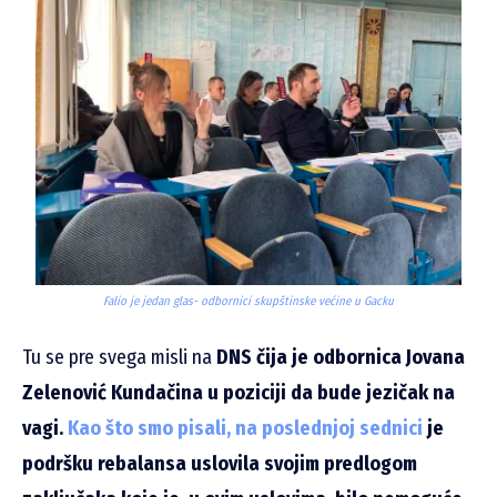
Falio je jedan glas- odbornici skupštinske većine u Gacku
Tu se pre svega misli na
DNS čija je odbornica Jovana
Zelenović Kundačina u poziciji da bude jezičak na
vagi.
Kao što smo pisali, na poslednjoj sednici
je
podršku rebalansa uslovila svojim predlogom