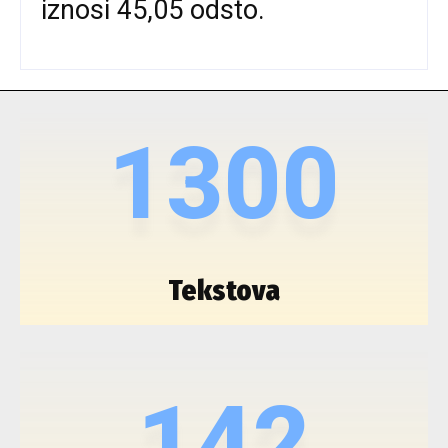
iznosi 45,05 odsto.
1300
Tekstova
142