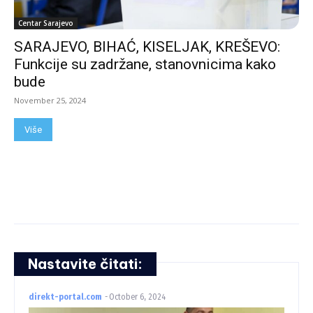
Centar Sarajevo
SARAJEVO, BIHAĆ, KISELJAK, KREŠEVO:
Funkcije su zadržane, stanovnicima kako
bude
November 25, 2024
Više
Nastavite čitati:
direkt-portal.com
-
October 6, 2024