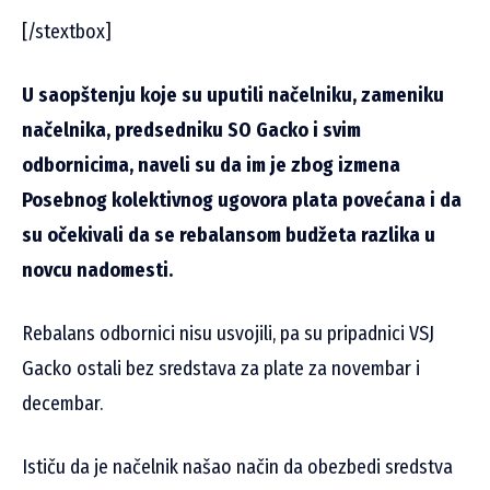
[/stextbox]
U saopštenju koje su uputili načelniku, zameniku
načelnika, predsedniku SO Gacko i svim
odbornicima, naveli su da im je zbog izmena
Posebnog kolektivnog ugovora plata povećana i da
su očekivali da se rebalansom budžeta razlika u
novcu nadomesti.
Rebalans odbornici nisu usvojili, pa su pripadnici VSJ
Gacko ostali bez sredstava za plate za novembar i
decembar.
Ističu da je načelnik našao način da obezbedi sredstva