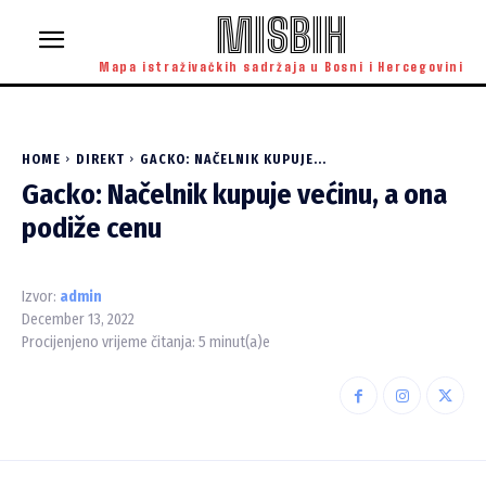
MISBIH
Mapa istraživačkih sadržaja u Bosni i Hercegovini
HOME
DIREKT
GACKO: NAČELNIK KUPUJE...
Gacko: Načelnik kupuje većinu, a ona
podiže cenu
Izvor:
admin
December 13, 2022
Procijenjeno vrijeme čitanja:
5
minut(a)e