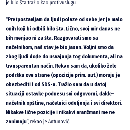
je bilo šta tražio kao protivuslugu:
“
Pretpostavljam da ljudi polaze od sebe jer je malo
onih koji bi odbili bilo šta. Lično, svoj mir danas ne
bih menjao ni za šta. Razgovarali smo sa
načelnikom, naš stav je bio jasan. Voljni smo da
zbog ljudi dođe do usvajanja tog dokumenta, ali na
transparentan način. Rekao sam da, ukoliko žele
podršku ove strane (opozicije prim. aut.) moraju je
obezbediti i od SDS-a. Tražio sam da u datoj
situaciji ostavke podnesu svi odgovorni, dakle-
načelnik opštine, načelnici odeljenja i svi direktori.
Nikakve lične pozicije i nikakvi aranžmani me ne
zanimaju
”, rekao je Antunović.