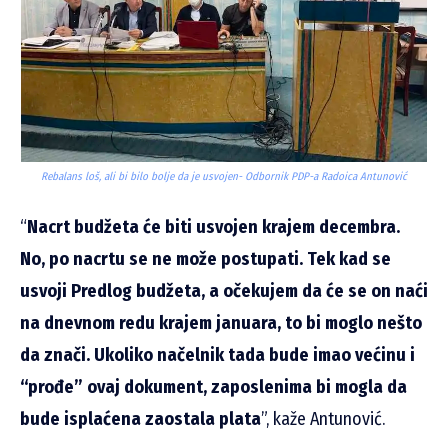
Rebalans loš, ali bi bilo bolje da je usvojen- Odbornik PDP-a Radoica Antunović
“
Nacrt budžeta će biti usvojen krajem decembra.
No, po nacrtu se ne može postupati. Tek kad se
usvoji Predlog budžeta, a očekujem da će se on naći
na dnevnom redu krajem januara, to bi moglo nešto
da znači. Ukoliko načelnik tada bude imao većinu i
“prođe” ovaj dokument, zaposlenima bi mogla da
bude isplaćena zaostala plata
”, kaže Antunović.