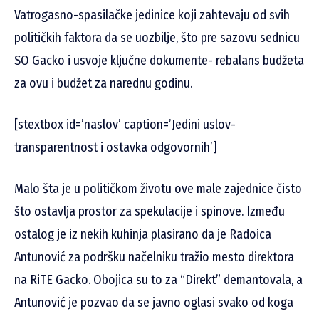
Vatrogasno-spasilačke jedinice koji zahtevaju od svih
političkih faktora da se uozbilje, što pre sazovu sednicu
SO Gacko i usvoje ključne dokumente- rebalans budžeta
za ovu i budžet za narednu godinu.
[stextbox id=’naslov’ caption=’Jedini uslov-
transparentnost i ostavka odgovornih’]
Malo šta je u političkom životu ove male zajednice čisto
što ostavlja prostor za spekulacije i spinove. Između
ostalog je iz nekih kuhinja plasirano da je Radoica
Antunović za podršku načelniku tražio mesto direktora
na RiTE Gacko. Obojica su to za “Direkt” demantovala, a
Antunović je pozvao da se javno oglasi svako od koga