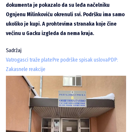
dokumenta je pokazalo da su leđa načelniku
Ognjenu Milinkoviću okrenuli svi. Podršku ima samo
ukoliko je kupi. A prohtevima stranaka koje čine
većinu u Gacku izgleda da nema kraja.
Sadržaj
Vatrogasci traže plate
Pre podrške spisak uslova
PDP:
Zakasnele reakcije