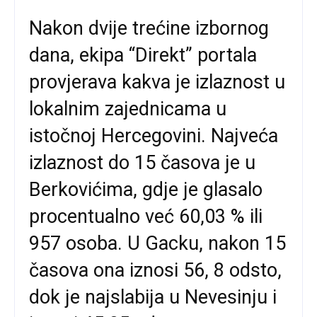
Nakon dvije trećine izbornog
dana, ekipa “Direkt” portala
provjerava kakva je izlaznost u
lokalnim zajednicama u
istočnoj Hercegovini. Najveća
izlaznost do 15 časova je u
Berkovićima, gdje je glasalo
procentualno već 60,03 % ili
957 osoba. U Gacku, nakon 15
časova ona iznosi 56, 8 odsto,
dok je najslabija u Nevesinju i