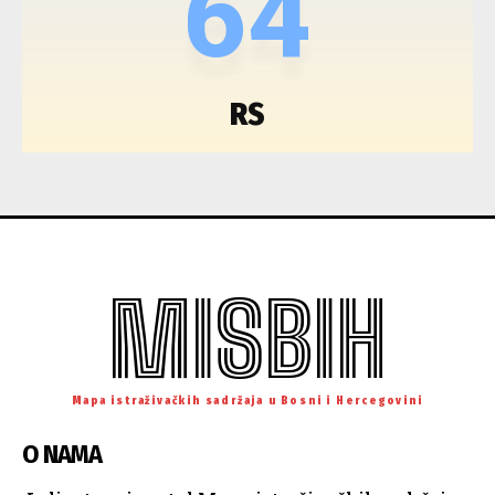
64
RS
MISBIH
Mapa istraživačkih sadržaja u Bosni i Hercegovini
O NAMA