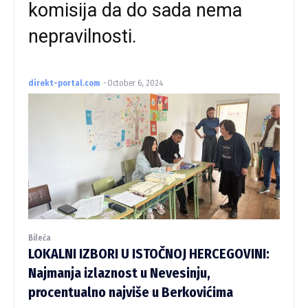
komisija da do sada nema
nepravilnosti.
direkt-portal.com
-
October 6, 2024
Bileća
LOKALNI IZBORI U ISTOČNOJ HERCEGOVINI:
Najmanja izlaznost u Nevesinju,
procentualno najviše u Berkovićima