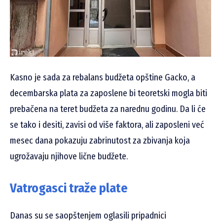
Kasno je sada za rebalans budžeta opštine Gacko, a
decembarska plata za zaposlene bi teoretski mogla biti
prebačena na teret budžeta za narednu godinu. Da li će
se tako i desiti, zavisi od više faktora, ali zaposleni već
mesec dana pokazuju zabrinutost za zbivanja koja
ugrožavaju njihove lične budžete.
Vatrogasci traže plate
Danas su se saopštenjem oglasili pripadnici