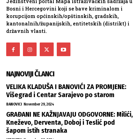
Jedinstveni portal Mapa istraživačkih sadržaja u
Bosni i Hercegovini koji se bave kriminalom i
korupcijom općinskih/opštinskih, gradskih,
kantonalnih/županijskih, entitetskih (distrikt) i
državnih vlasti.
NAJNOVIJI ČLANCI
VELIKA KLADUŠA I BANOVIĆI ZA PROMJENE:
Višegrad i Centar Sarajevo po starom
BANOVICI
November 29, 2024
GRAĐANI NE KAŽNJAVAJU ODGOVORNE: Milići,
Kneževo, Derventa, Doboj i Teslić pod
šapom istih stranaka