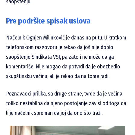
saopštenju.
Pre podrške spisak uslova
Načelnik Ognjen Milinković je danas na putu. U kratkom
telefonskom razgovoru je rekao da još nije dobio
saopštenje Sindikata VSJ, pa zato i ne može da ga
komentariše. Nije mogao da potvrdi da je obezbedio
skupštinsku većinu, ali je rekao da na tome radi.
Poznavaoci prilika, sa druge strane, tvrde da je većina
toliko nestabilna da njeno postojanje zavisi od toga da
li je načelnik spreman da joj da ono što traži.