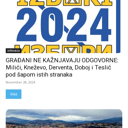
infoveza
GRAĐANI NE KAŽNJAVAJU ODGOVORNE:
Milići, Kneževo, Derventa, Doboj i Teslić
pod šapom istih stranaka
November 28, 2024
Više