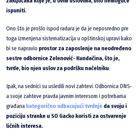
zaključaka koje je, u ovim uslovima, bilo nemoguće
ispuniti.
Ono što je prošlo ispod radara je da je neposredno pre
toga izmenjena sistematizacija u opštinskoj upravi kako
bi se napravio
prostor za zaposlenje na neodređeno
sestre odbornice Zelenović- Kundačina, što je,
tvrde, bio njen uslov za podršku načelniku
.
Ipak, na sednici su usledili novi zahtevi. Odbornica DNS-
a svoje zahteve pravda javnim interesom i potrebama
građana
kategorično odbacujući tvrdnje
da svoju i
poziciju stranke u SO Gacko koristi za ostvarenje
ličnih interesa.