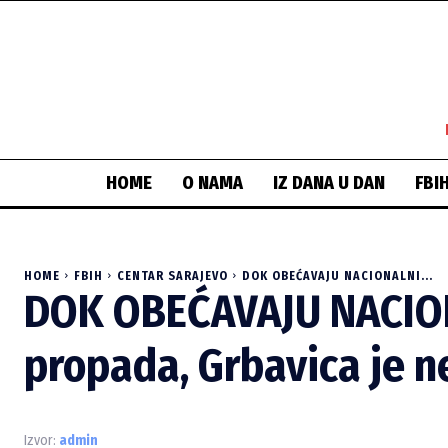
HOME
O NAMA
IZ DANA U DAN
FBI
HOME
FBIH
CENTAR SARAJEVO
DOK OBEĆAVAJU NACIONALNI...
DOK OBEĆAVAJU NACION
propada, Grbavica je 
Izvor:
admin