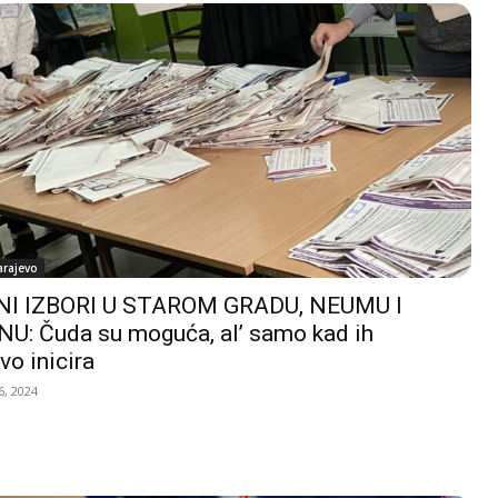
arajevo
I IZBORI U STAROM GRADU, NEUMU I
U: Čuda su moguća, al’ samo kad ih
vo inicira
, 2024