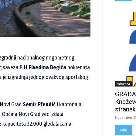
o izgradnji nacionalnog nogometnog
og saveza BiH
Elvedina Begića
pokrenuta
da je izgradnja jednog ovakvog sportskog
infoveza
GRAĐAN
Kneževo
e Novi Grad
Semir Efendić
i kantonalni
stranak
e Općina Novi Grad već izdala
November 28
je kapaciteta 32.000 gledalaca na
Više