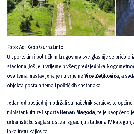
Foto: Adi Kebo/zurnal.info
U sportskim i političkim krugovima sve glasnije se priča 
stadiona. Još je u vrijeme bivšeg predsjednika Nogometn
ova tema, nastavljena je i u vrijeme
Vice Zeljkovića
, a sa
objekta postala tema i političkih sastanaka.
Jedan od posljednjih održali su načelnik sarajevske općin
ministar kulture i sporta
Kenan Magoda
, te je saopćeno j
urbanističku saglasnost za izgradnju stadiona IV kategori
lokalitetu Rajlovca.