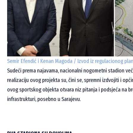
Semir Efendić i Kenan Magoda / Izvod iz regulacionog pla
Sudeći prema najavama, nacionalni nogometni stadion već 
realizaciju ovog projekta su, čini se, spremni izdvojiti i op
ovog sportskog objekta otvara niz pitanja i podsjeća na br
infrastrukturi, posebno u Sarajevu.