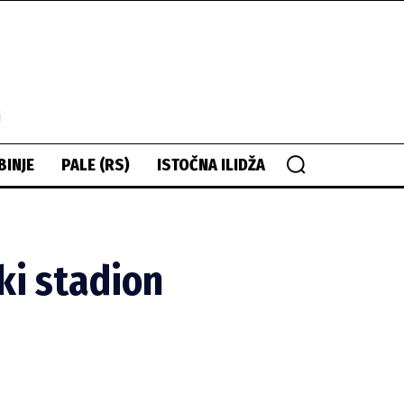
i
BINJE
PALE (RS)
ISTOČNA ILIDŽA
i stadion