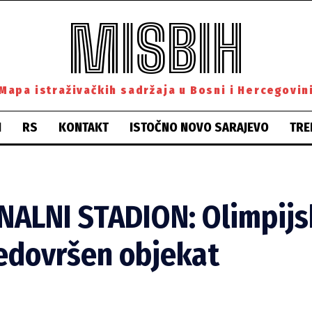
MISBIH
Mapa istraživačkih sadržaja u Bosni i Hercegovin
H
RS
KONTAKT
ISTOČNO NOVO SARAJEVO
TRE
ALNI STADION: Olimpijsk
nedovršen objekat