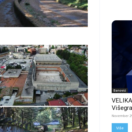
Banovici
VELIKA
Višegra
November 29
Više