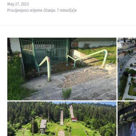
May 27, 2023
Procijenjeno vrijeme čitanja:
7
minut(a)e