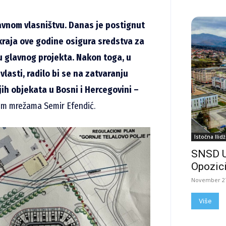
avnom vlasništvu. Danas je postignut
kraja ove godine osigura sredstva za
u glavnog projekta. Nakon toga
, u
vlasti
, radilo bi se na zatvaranju
jih objekata u Bosni i Hercegovini –
im mrežama Semir Efendić.
Istočna Ilidž
SNSD 
Opozici
November 27
Više