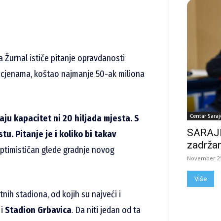
za Žurnal ističe pitanje opravdanosti
rocjenama, koštao najmanje 50-ak miliona
Centar Saraj
aju kapacitet ni 20 hiljada mjesta. S
SARAJE
. Pitanje je i koliko bi takav
zadržan
 optimističan glede gradnje novog
November 25
Više
ih stadiona, od kojih su najveći i
i
Stadion Grbavica
. Da niti jedan od ta