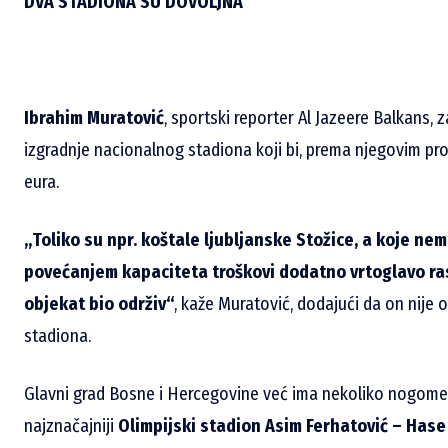
DVA STADIONA SU DOVOLJNA
Ibrahim Muratović
, sportski reporter Al Jazeere Balkans, 
izgradnje nacionalnog stadiona koji bi, prema njegovim p
eura.
„Toliko su npr. koštale ljubljanske Stožice, a koje nem
povećanjem kapaciteta troškovi dodatno vrtoglavo rastu
objekat bio održiv“
, kaže Muratović, dodajući da on nije
stadiona.
Glavni grad Bosne i Hercegovine već ima nekoliko nogometn
najznačajniji
Olimpijski stadion Asim Ferhatović – Hase