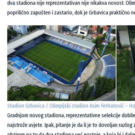
dva stadiona nije reprezentativan nije nikakva novost. Olimp
poprilično zapušten i zastario, dok je Grbavica praktično 
Stadion Grbavica / Olimpijski stadion Asim Ferhatović – Ha
Gradnjom novog stadiona, reprezentativne selekcije dobile 
najstrože uvjete. Ipak, pitanje je da li je to dovoljan razlo
obzirom na to da dva stadiona već postoje, a koja bi i dalje