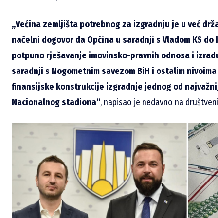
„Većina zemljišta potre
bnog za izgradnju je u već drž
načelni dogovor da
Općina u saradnji s Vladom KS do 
potpuno rješavanje imovinsko
-pravnih odnosa i izrad
saradnji s
Nogometnim savezom BiH i ostalim nivoima 
finansijske konstrukcije izgradnje jednog od najvažni
Nacionalnog stadion
a“
, napisao je nedavno na društven