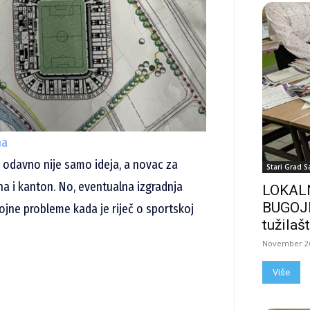
na
odavno nije samo ideja, a novac za
Stari Grad S
ćina i kanton. No, eventualna izgradnja
LOKALN
BUGOJN
ojne probleme kada je riječ o sportskoj
tužilašt
November 26
Više