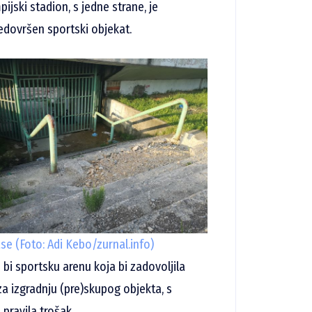
ijski stadion, s jedne strane, je
nedovršen sportski objekat.
se (Foto: Adi Kebo/zurnal.info)
bi sportsku arenu koja bi zadovoljila
g za izgradnju (pre)skupog objekta, s
 pravila trošak.