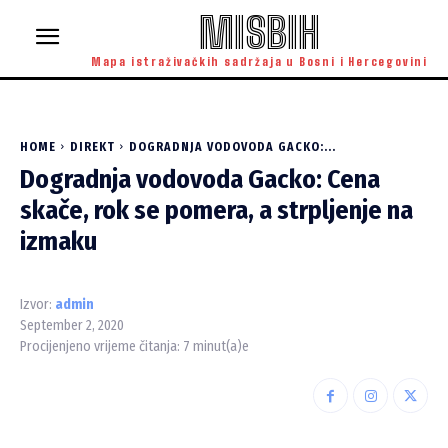
MISBIH
Mapa istraživačkih sadržaja u Bosni i Hercegovini
HOME
DIREKT
DOGRADNJA VODOVODA GACKO:...
Dogradnja vodovoda Gacko: Cena
skače, rok se pomera, a strpljenje na
izmaku
Izvor:
admin
September 2, 2020
Procijenjeno vrijeme čitanja:
7
minut(a)e