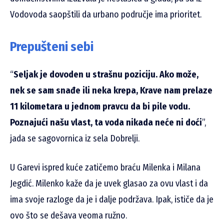
Vodovoda saopštili da urbano područje ima prioritet.
Prepušteni sebi
“
Seljak je dovoden u strašnu poziciju. Ako može,
nek se sam snađe ili neka krepa, Krave nam prelaze
11 kilometara u jednom pravcu da bi pile vodu.
Poznajući našu vlast, ta voda nikada neće ni doći
”,
jada se sagovornica iz sela Dobrelji.
U Garevi ispred kuće zatičemo braću Milenka i Milana
Jegdić. Milenko kaže da je uvek glasao za ovu vlast i da
ima svoje razloge da je i dalje podržava. Ipak, ističe da je
ovo što se dešava veoma ružno.