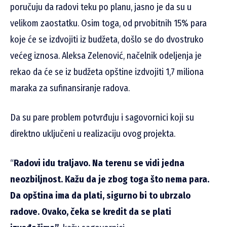
poručuju da radovi teku po planu, jasno je da su u
velikom zaostatku. Osim toga, od prvobitnih 15% para
koje će se izdvojiti iz budžeta, došlo se do dvostruko
većeg iznosa. Aleksa Zelenović, načelnik odeljenja je
rekao da će se iz budžeta opštine izdvojiti 1,7 miliona
maraka za sufinansiranje radova.
Da su pare problem potvrđuju i sagovornici koji su
direktno uključeni u realizaciju ovog projekta.
“
Radovi idu traljavo. Na terenu se vidi jedna
neozbiljnost. Kažu da je zbog toga što nema para.
Da opština ima da plati, sigurno bi to ubrzalo
radove. Ovako, čeka se kredit da se plati