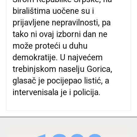
biralištima uočene su i
prijavljene nepravilnosti, pa
tako ni ovaj izborni dan ne
može proteći u duhu
demokratije. U najvećem
trebinjskom naselju Gorica,
glasač je pocijepao listić, a
intervenisala je i policija.