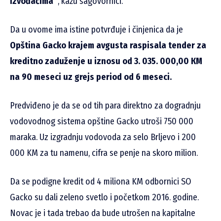
izvođačima”
, kažu sagovornici.
Da u ovome ima istine potvrđuje i činjenica da je
Opština Gacko krajem avgusta raspisala tender za
kreditno zaduženje u iznosu od 3. 035. 000,00 КМ
na 90 meseci uz grejs period od 6 meseci.
Predviđeno je da se od tih para direktno za dogradnju
vodovodnog sistema opštine Gacko utroši 750 000
maraka. Uz izgradnju vodovoda za selo Brljevo i 200
000 KM za tu namenu, cifra se penje na skoro milion.
Da se podigne kredit od 4 miliona KM odbornici SO
Gacko su dali zeleno svetlo i početkom 2016. godine.
Novac je i tada trebao da bude utrošen na kapitalne