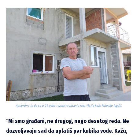
Apsurdno je da se u 21. veku razmatra pitanje restrikcija kaže Milenko Jegdić
“
Mi smo građani, ne drugog, nego desetog reda. Ne
dozvoljavaju sad da uplatiš par kubika vode. Kažu,