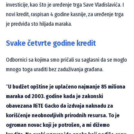
investicije, kao što je uređenje trga Save Vladislavića. I
novi kredit, raspisan 4 godine kasnije, za uređenje trga
je predviđa sto hiljada maraka.
Svake četvrte godine kredit
Odbornici sa kojima smo pričali su saglasni da se moglo
mnogo toga uraditi bez zaduživanja građana.
“
U budžet opštine je uplaćeno najmanje 85 miliona
maraka od 2003. godine kada je zakonski
obavezana RiTE Gacko da izdvaja naknadu za
korišćenje neobnovljivih prirodnih resursa. To je
ogroman novac koji je potrošen, a mi dižemo