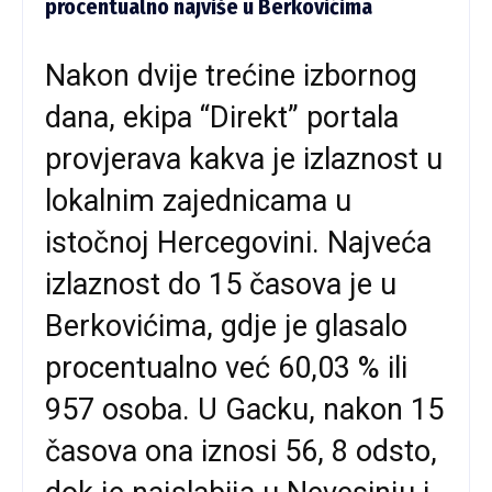
procentualno najviše u Berkovićima
Nakon dvije trećine izbornog
dana, ekipa “Direkt” portala
provjerava kakva je izlaznost u
lokalnim zajednicama u
istočnoj Hercegovini. Najveća
izlaznost do 15 časova je u
Berkovićima, gdje je glasalo
procentualno već 60,03 % ili
957 osoba. U Gacku, nakon 15
časova ona iznosi 56, 8 odsto,