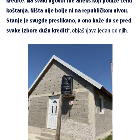
kredite. Na svaki ugovor ide aneks koji podiže cenu
koštanja. Ništa nije bolje ni na republičkom nivou.
Stanje je svugde preslikano, a ono kaže da se pred
svake izbore dužu krediti
“, objašnjava jedan od njih.