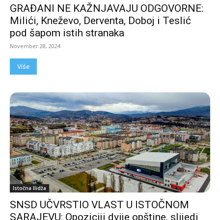
GRAĐANI NE KAŽNJAVAJU ODGOVORNE:
Milići, Kneževo, Derventa, Doboj i Teslić
pod šapom istih stranaka
November 28, 2024
Više
Istočna Ilidža
SNSD UČVRSTIO VLAST U ISTOČNOM
SARAJEVU: Opoziciji dvije opštine, slijedi