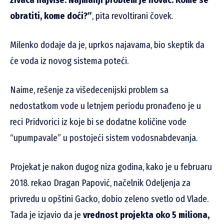
obratiti, kome doći?”
, pita revoltirani čovek.
Milenko dodaje da je, uprkos najavama, bio skeptik da
će voda iz novog sistema poteći.
Naime, rešenje za višedecenijski problem sa
nedostatkom vode u letnjem periodu pronađeno je u
reci Pridvorici iz koje bi se dodatne količine vode
“upumpavale” u postojeći sistem vodosnabdevanja.
Projekat je nakon dugog niza godina, kako je u februaru
2018. rekao Dragan Papović, načelnik Odeljenja za
privredu u opštini Gacko, dobio zeleno svetlo od Vlade.
Tada je izjavio da je
vrednost projekta oko 5 miliona,