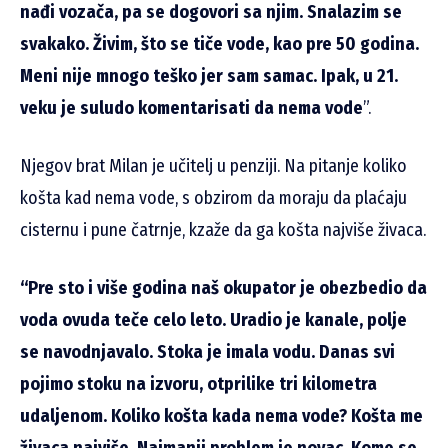
nađi vozača, pa se dogovori sa njim. Snalazim se
svakako. Živim, što se tiče vode, kao pre 50 godina.
Meni nije mnogo teško jer sam samac. Ipak, u 21.
veku je suludo komentarisati da nema vode
”.
Njegov brat Milan je učitelj u penziji. Na pitanje koliko
košta kad nema vode, s obzirom da moraju da plaćaju
cisternu i pune čatrnje, kzaže da ga košta najviše živaca.
“Pre sto i više godina naš okupator je obezbedio da
voda ovuda teče celo leto. Uradio je kanale, polje
se navodnjavalo. Stoka je imala vodu. Danas svi
pojimo stoku na izvoru, otprilike tri kilometra
udaljenom. Koliko košta kada nema vode? Košta me
živaca najviše. Najmanji problem je novac. Kome se