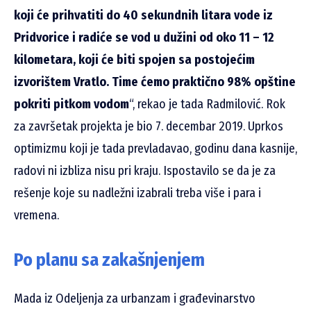
koji će prihvatiti do 40 sekundnih litara vode iz
Pridvorice i radiće se vod u dužini od oko 11 – 12
kilometara, koji će biti spojen sa postojećim
izvorištem Vratlo. Time ćemo praktično 98% opštine
pokriti pitkom vodom
“, rekao je tada Radmilović. Rok
za završetak projekta je bio 7. decembar 2019. Uprkos
optimizmu koji je tada prevladavao, godinu dana kasnije,
radovi ni izbliza nisu pri kraju. Ispostavilo se da je za
rešenje koje su nadležni izabrali treba više i para i
vremena.
Po planu sa zakašnjenjem
Mada iz Odeljenja za urbanzam i građevinarstvo