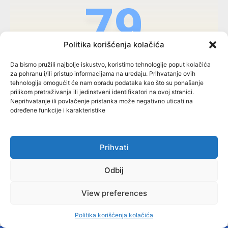
79
Politika korišćenja kolačića
Da bismo pružili najbolje iskustvo, koristimo tehnologije poput kolačića
za pohranu i/ili pristup informacijama na uređaju. Prihvatanje ovih
tehnologija omogućit će nam obradu podataka kao što su ponašanje
FBiH
prilikom pretraživanja ili jedinstveni identifikatori na ovoj stranici.
Neprihvatanje ili povlačenje pristanka može negativno uticati na
određene funkcije i karakteristike
64
Prihvati
Odbij
View preferences
RS
Politika korišćenja kolačića