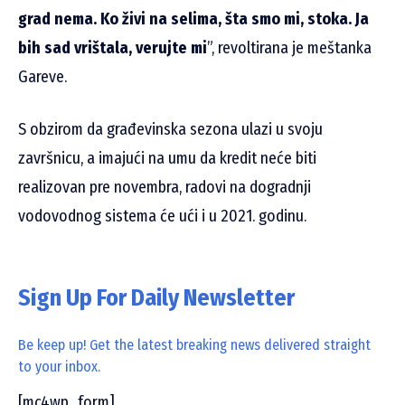
grad nema. Ko živi na selima, šta smo mi, stoka. Ja
bih sad vrištala, verujte mi
”, revoltirana je meštanka
Gareve.
S obzirom da građevinska sezona ulazi u svoju
završnicu, a imajući na umu da kredit neće biti
realizovan pre novembra, radovi na dogradnji
vodovodnog sistema će ući i u 2021. godinu.
Sign Up For Daily Newsletter
Be keep up! Get the latest breaking news delivered straight
to your inbox.
[mc4wp_form]