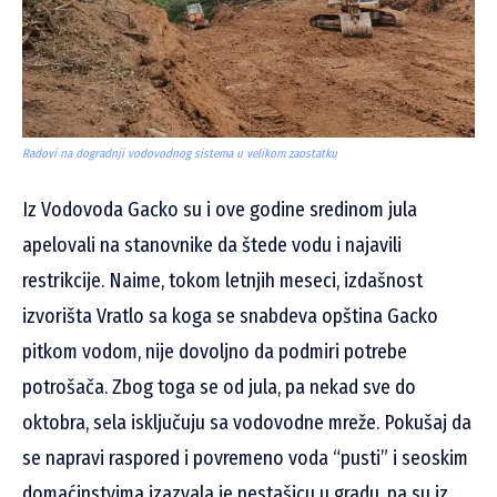
Radovi na dogradnji vodovodnog sistema u velikom zaostatku
Iz Vodovoda Gacko su i ove godine sredinom jula
apelovali na stanovnike da štede vodu i najavili
restrikcije. Naime, tokom letnjih meseci, izdašnost
izvorišta Vratlo sa koga se snabdeva opština Gacko
pitkom vodom, nije dovoljno da podmiri potrebe
potrošača. Zbog toga se od jula, pa nekad sve do
oktobra, sela isključuju sa vodovodne mreže. Pokušaj da
se napravi raspored i povremeno voda “pusti” i seoskim
domaćinstvima izazvala je nestašicu u gradu, pa su iz