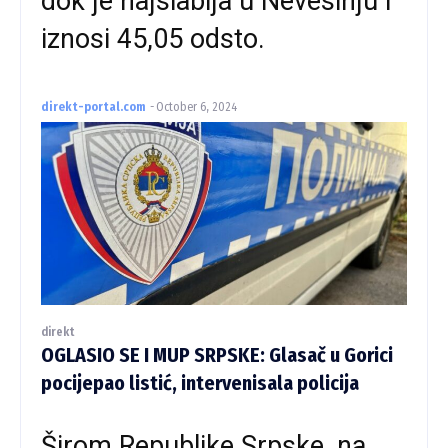
dok je najslabija u Nevesinju i
iznosi 45,05 odsto.
direkt-portal.com
-
October 6, 2024
direkt
OGLASIO SE I MUP SRPSKE: Glasač u Gorici
pocijepao listić, intervenisala policija
Širom Republike Srpske, na