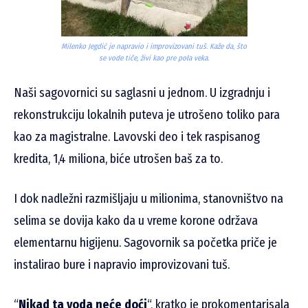
Milenko Jegdić je napravio i improvizovani tuš. Kaže da, što
se vode tiče, živi kao pre pola veka.
Naši sagovornici su saglasni u jednom. U izgradnju i
rekonstrukciju lokalnih puteva je utrošeno toliko para
kao za magistralne. Lavovski deo i tek raspisanog
kredita, 1,4 miliona, biće utrošen baš za to.
I dok nadležni razmišljaju u milionima, stanovništvo na
selima se dovija kako da u vreme korone održava
elementarnu higijenu. Sagovornik sa početka priče je
instalirao bure i napravio improvizovani tuš.
“
Nikad ta voda neće doći
“, kratko je prokomentarisala