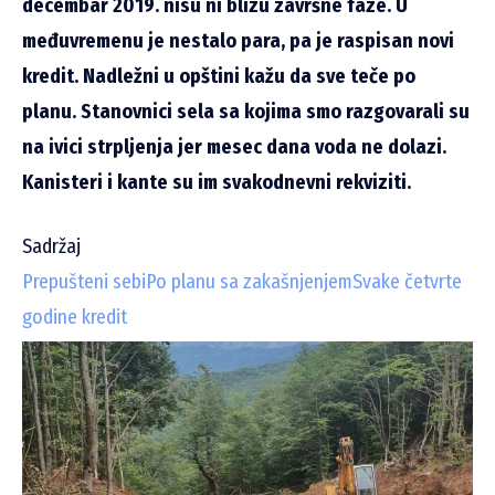
decembar 2019. nisu ni blizu završne faze. U
međuvremenu je nestalo para, pa je raspisan novi
kredit. Nadležni u opštini kažu da sve teče po
planu. Stanovnici sela sa kojima smo razgovarali su
na ivici strpljenja jer mesec dana voda ne dolazi.
Kanisteri i kante su im svakodnevni rekviziti.
Sadržaj
Prepušteni sebi
Po planu sa zakašnjenjem
Svake četvrte
godine kredit