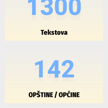
1300
Tekstova
142
OPŠTINE / OPĆINE