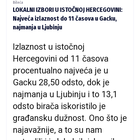
Bileća
LOKALNI IZBORI U ISTOČNOJ HERCEGOVINI:
Najveća izlaznost do 11 časova u Gacku,
najmanja u Ljubinju
Izlaznost u istočnoj
Hercegovini od 11 časova
procentualno najveća je u
Gacku 28,50 odsto, dok je
najmanja u Ljubinju i to 13,1
odsto birača iskoristilo je
građansku dužnost. Ono što je
najavažnije, a to su nam