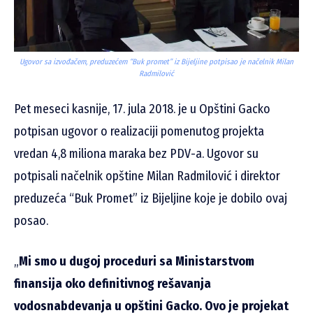
Ugovor sa izvođačem, preduzećem “Buk promet” iz Bijeljine potpisao je načelnik Milan
Radmilović
Pet meseci kasnije, 17. jula 2018. je u Opštini Gacko
potpisan ugovor o realizaciji pomenutog projekta
vredan 4,8 miliona maraka bez PDV-a. Ugovor su
potpisali načelnik opštine Milan Radmilović i direktor
preduzeća “Buk Promet” iz Bijeljine koje je dobilo ovaj
posao.
„
Mi smo u dugoj proceduri sa Ministarstvom
finansija oko definitivnog rešavanja
vodosnabdevanja u opštini Gacko. Ovo je projekat