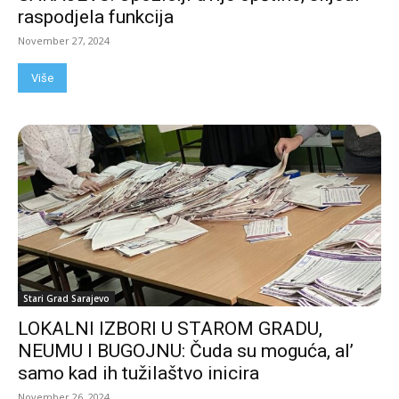
raspodjela funkcija
November 27, 2024
Više
Stari Grad Sarajevo
LOKALNI IZBORI U STAROM GRADU,
NEUMU I BUGOJNU: Čuda su moguća, al’
samo kad ih tužilaštvo inicira
November 26, 2024