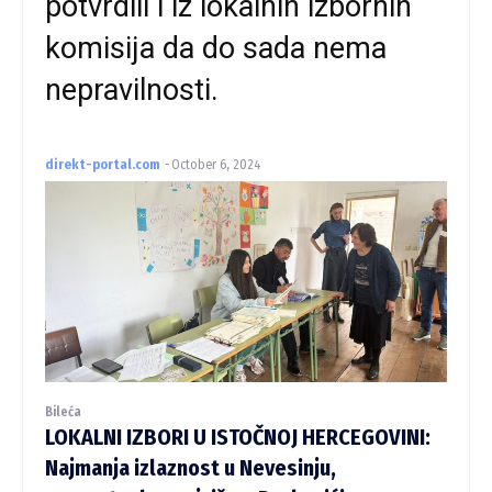
potvrdili i iz lokalnih izbornih
komisija da do sada nema
nepravilnosti.
direkt-portal.com
-
October 6, 2024
Bileća
LOKALNI IZBORI U ISTOČNOJ HERCEGOVINI:
Najmanja izlaznost u Nevesinju,