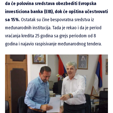
da će polovina sredstava obezbediti Evropska
investiciona banka (EIB), dok će opština učestvovati
sa 15%.
Ostatak su čine bespovratna sredstva iz
međunarodnih institucija. Tada je rekao i da je period
vraćanja kredita 25 godina sa grejs periodom od 8
godina i najavio raspisivanje međunarodnog tendera.