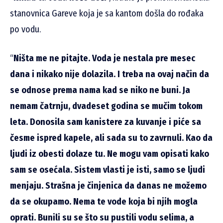
stanovnica Gareve koja je sa kantom došla do rođaka
po vodu.
“
Ništa me ne pitajte. Voda je nestala pre mesec
dana i nikako nije dolazila. I treba na ovaj način da
se odnose prema nama kad se niko ne buni. Ja
nemam čatrnju, dvadeset godina se mučim tokom
leta. Donosila sam kanistere za kuvanje i piće sa
česme ispred kapele, ali sada su to zavrnuli. Kao da
ljudi iz obesti dolaze tu. Ne mogu vam opisati kako
sam se osećala. Sistem vlasti je isti, samo se ljudi
menjaju. Strašna je činjenica da danas ne možemo
da se okupamo. Nema te vode koja bi njih mogla
oprati. Bunili su se što su pustili vodu selima, a