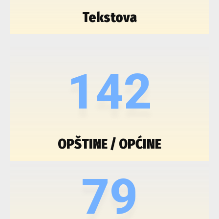
Tekstova
142
OPŠTINE / OPĆINE
79