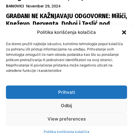
BANOVICI
November 29, 2024
GRAĐANI NE KAŽNJAVAJU ODGOVORNE: Milići,
Kneževo, Derventa, Doboj i Teslić pod
šapom istih stranaka
Politika korišćenja kolačića
INFOVEZA
November 28, 2024
Da bismo pružili najbolje iskustvo, koristimo tehnologije poput kolačića
SNSD UČVRSTIO VLAST U ISTOČNOM
za pohranu i/ili pristup informacijama na uređaju. Prihvatanje ovih
tehnologija omogućit će nam obradu podataka kao što su ponašanje
SARAJEVU: Opoziciji dvije opštine, slijedi
prilikom pretraživanja ili jedinstveni identifikatori na ovoj stranici.
raspodjela funkcija
Neprihvatanje ili povlačenje pristanka može negativno uticati na
određene funkcije i karakteristike
ISTOČNA ILIDŽA
November 27, 2024
Prihvati
O nama
Uslovi koristenja
Politika privatnosti
Kontakt
Odbij
Politika korišćenja kolačića
Impresum
View preferences
© 2024 misbih. All Rights Reserved.
Politika korišćenja kolačića