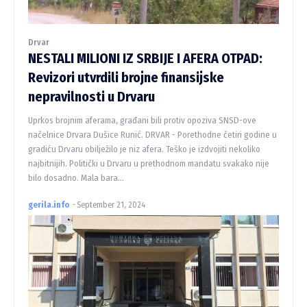
Drvar
NESTALI MILIONI IZ SRBIJE I AFERA OTPAD:
Revizori utvrdili brojne finansijske
nepravilnosti u Drvaru
Uprkos brojnim aferama, građani bili protiv opoziva SNSD-ove
načelnice Drvara Dušice Runić. DRVAR - Porethodne četiri godine u
gradiću Drvaru obilježilo je niz afera. Teško je izdvojiti nekoliko
najbitnijih. Politički u Drvaru u prethodnom mandatu svakako nije
bilo dosadno. Mala bara...
gerila.info
-
September 21, 2024