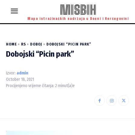
MISBIH
Mapa istraživačkih sadržaja u Bosni i Hercegovini
HOME
RS
DOBOJ
DOBOJSKI “PICIN PARK”
Dobojski “Picin park”
Izvor:
admin
October 18, 2021
Procijenjeno vrijeme čitanja:
2
minut(a)e