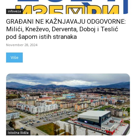
infoveza
GRAĐANI NE KAŽNJAVAJU ODGOVORNE:
Milići, Kneževo, Derventa, Doboj i Teslić
pod šapom istih stranaka
November 28, 2024
Više
Istočna Ilidža