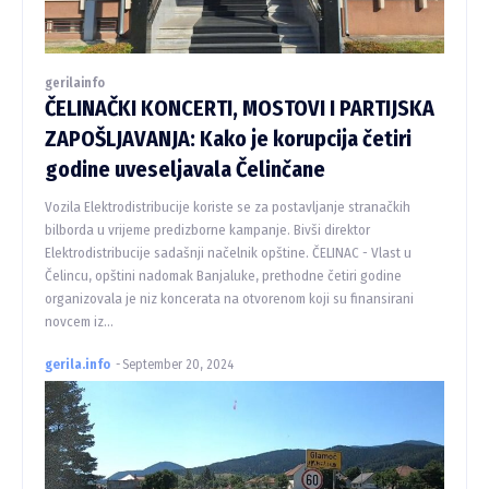
gerilainfo
ČELINAČKI KONCERTI, MOSTOVI I PARTIJSKA
ZAPOŠLJAVANJA: Kako je korupcija četiri
godine uveseljavala Čelinčane
Vozila Elektrodistribucije koriste se za postavljanje stranačkih
bilborda u vrijeme predizborne kampanje. Bivši direktor
Elektrodistribucije sadašnji načelnik opštine. ČELINAC - Vlast u
Čelincu, opštini nadomak Banjaluke, prethodne četiri godine
organizovala je niz koncerata na otvorenom koji su finansirani
novcem iz...
gerila.info
-
September 20, 2024