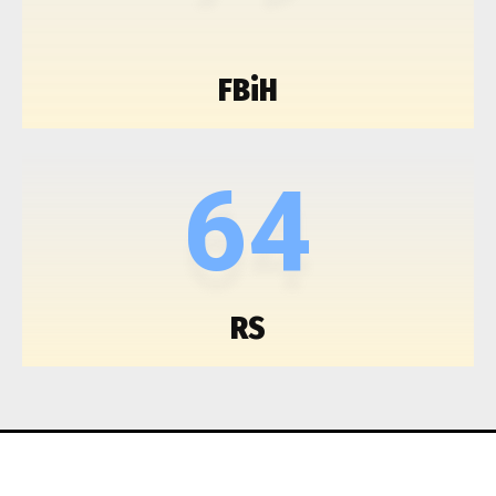
FBiH
64
RS