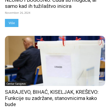
NEUMU I BUGOJNU: Čuda su moguća, al’
samo kad ih tužilaštvo inicira
November 26, 2024
Više
Centar Sarajevo
SARAJEVO, BIHAĆ, KISELJAK, KREŠEVO:
Funkcije su zadržane, stanovnicima kako
bude