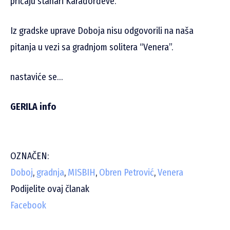
pričaju stanari Karađorđeve.
Iz gradske uprave Doboja nisu odgovorili na naša
pitanja u vezi sa gradnjom solitera “Venera”.
nastaviće se…
GERILA info
OZNAČEN:
Doboj
,
gradnja
,
MISBIH
,
Obren Petrović
,
Venera
Podijelite ovaj članak
Facebook