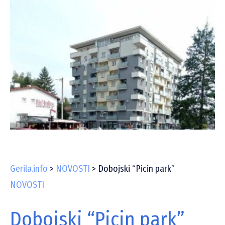
Gerila.info
>
NOVOSTI
>
Dobojski “Picin park”
NOVOSTI
Dobojski “Picin park”