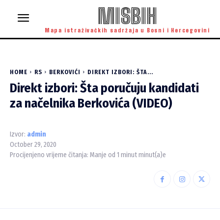
MISBIH
Mapa istraživačkih sadržaja u Bosni i Hercegovini
HOME
RS
BERKOVIĆI
DIREKT IZBORI: ŠTA...
Direkt izbori: Šta poručuju kandidati
za načelnika Berkovića (VIDEO)
Izvor:
admin
October 29, 2020
Procijenjeno vrijeme čitanja:
Manje od 1 minut
minut(a)e