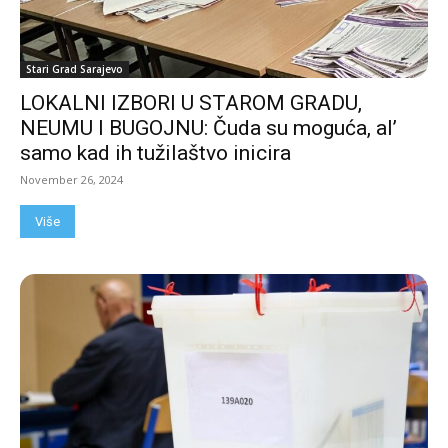
Stari Grad Sarajevo
LOKALNI IZBORI U STAROM GRADU,
NEUMU I BUGOJNU: Čuda su moguća, al’
samo kad ih tužilaštvo inicira
November 26, 2024
Više