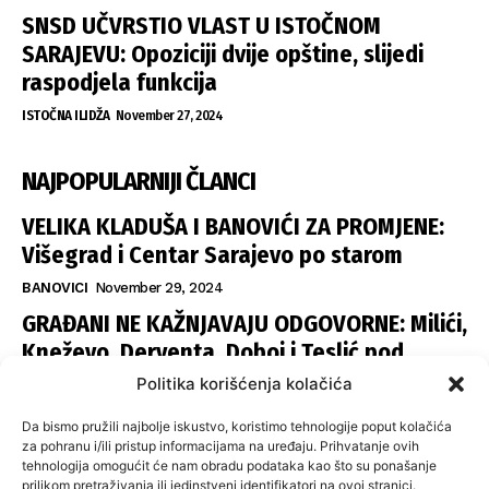
SNSD UČVRSTIO VLAST U ISTOČNOM
SARAJEVU: Opoziciji dvije opštine, slijedi
raspodjela funkcija
ISTOČNA ILIDŽA
November 27, 2024
NAJPOPULARNIJI ČLANCI
VELIKA KLADUŠA I BANOVIĆI ZA PROMJENE:
Višegrad i Centar Sarajevo po starom
BANOVICI
November 29, 2024
GRAĐANI NE KAŽNJAVAJU ODGOVORNE: Milići,
Kneževo, Derventa, Doboj i Teslić pod
šapom istih stranaka
Politika korišćenja kolačića
INFOVEZA
November 28, 2024
Da bismo pružili najbolje iskustvo, koristimo tehnologije poput kolačića
SNSD UČVRSTIO VLAST U ISTOČNOM
za pohranu i/ili pristup informacijama na uređaju. Prihvatanje ovih
tehnologija omogućit će nam obradu podataka kao što su ponašanje
SARAJEVU: Opoziciji dvije opštine, slijedi
prilikom pretraživanja ili jedinstveni identifikatori na ovoj stranici.