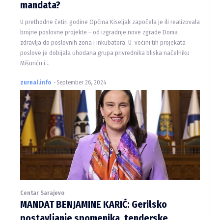
mandata?
U prethodne četiri godine Općina Kiseljak započela je ili realizovala
brojne poslovne projekte – od izgradnje nove zgrade Doma
zdravlja do poslovnih zona i inkubatora. U većini tih projekata
poslove je dobijala uhodana grupa privrednika bliska načelniku
Mišuriću i...
zurnal.info
-
September 26, 2024
Centar Sarajevo
MANDAT BENJAMINE KARIĆ: Gerilsko
postavljanje spomenika, tenderske