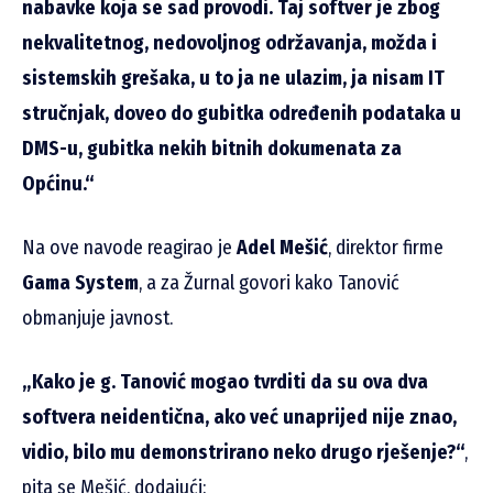
nabavke koja se sad provodi. Taj softver je zbog
nekvalitetnog, nedovoljnog održavanja, možda i
sistemskih grešaka, u to ja ne ulazim, ja nisam IT
stručnjak, doveo do gubitka određenih podataka u
DMS-u, gubitka nekih bitnih dokumenata za
Općinu.“
Na ove navode reagirao je
Adel Mešić
, direktor firme
Gama System
, a za Žurnal govori kako Tanović
obmanjuje javnost.
„Kako je g. Tanović mogao tvrditi da su ova dva
softvera neidentična, ako već unaprijed nije znao,
vidio, bilo mu demonstrirano neko drugo rješenje?“
,
pita se Mešić, dodajući: