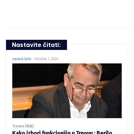
Nastavite čitati:
zurnal.info
-
October 7, 2024
Trnovo (fbih)
Kako izbori funkcionišu u Trnovu : Berilo