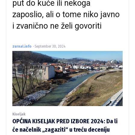
put do kuće ili nekoga
zaposlio, ali o tome niko javno
i zvanično ne želi govoriti
zurnal.info
-
September 30, 2024
Kiseljak
OPĆINA KISELJAK PRED IZBORE 2024: Da li
će načelnik „zagaziti“ u treću deceniju