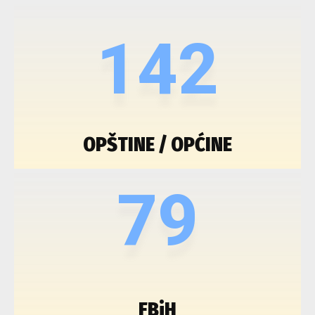
142
OPŠTINE / OPĆINE
79
FBiH