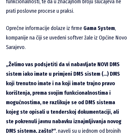
funkcionalnosti, te da u značajnom broju slučajeva ne
prati poslovne procese u praksi.
Oprečne informacije dolaze iz firme
Gama System
,
kompanije na čiji se uvedeni softver žale iz Općine Novo
Sarajevo.
„Želimo vas podsjetiti da vi nabavljate NOVI DMS
sistem iako imate u primjeni DMS sistem (…) DMS
koji trenutno imate i na koji imate trajno pravo
korištenja, prema svojim funkcionalnostima i
mogućnostima, ne razlikuje se od DMS sistema
kojeg ste opisali u tenderskoj dokumentaciji, ali
ste pokrenuli javnu nabavku iznajmljivanja novog
DMS sistema, zašto?“
, naveli su u jednom od brojnih