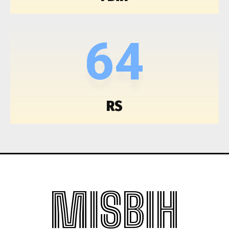
64
RS
MISBIH