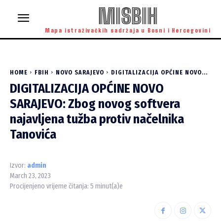
MISBIH
Mapa istraživačkih sadržaja u Bosni i Hercegovini
HOME
FBIH
NOVO SARAJEVO
DIGITALIZACIJA OPĆINE NOVO...
DIGITALIZACIJA OPĆINE NOVO
SARAJEVO: Zbog novog softvera
najavljena tužba protiv načelnika
Tanovića
Izvor:
admin
March 23, 2023
Procijenjeno vrijeme čitanja:
5
minut(a)e