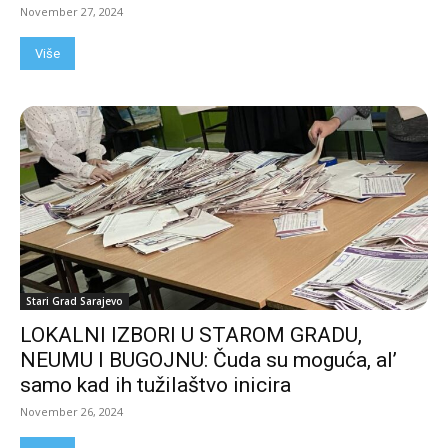
November 27, 2024
Više
Stari Grad Sarajevo
LOKALNI IZBORI U STAROM GRADU,
NEUMU I BUGOJNU: Čuda su moguća, al’
samo kad ih tužilaštvo inicira
November 26, 2024