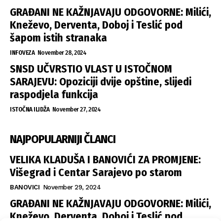
GRAĐANI NE KAŽNJAVAJU ODGOVORNE: Milići,
Kneževo, Derventa, Doboj i Teslić pod
šapom istih stranaka
INFOVEZA
November 28, 2024
SNSD UČVRSTIO VLAST U ISTOČNOM
SARAJEVU: Opoziciji dvije opštine, slijedi
raspodjela funkcija
ISTOČNA ILIDŽA
November 27, 2024
NAJPOPULARNIJI ČLANCI
VELIKA KLADUŠA I BANOVIĆI ZA PROMJENE:
Višegrad i Centar Sarajevo po starom
BANOVICI
November 29, 2024
GRAĐANI NE KAŽNJAVAJU ODGOVORNE: Milići,
Kneževo, Derventa, Doboj i Teslić pod