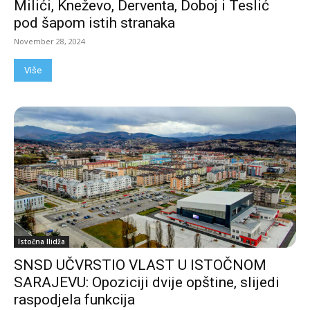
Milići, Kneževo, Derventa, Doboj i Teslić
pod šapom istih stranaka
November 28, 2024
Više
Istočna Ilidža
SNSD UČVRSTIO VLAST U ISTOČNOM
SARAJEVU: Opoziciji dvije opštine, slijedi
raspodjela funkcija