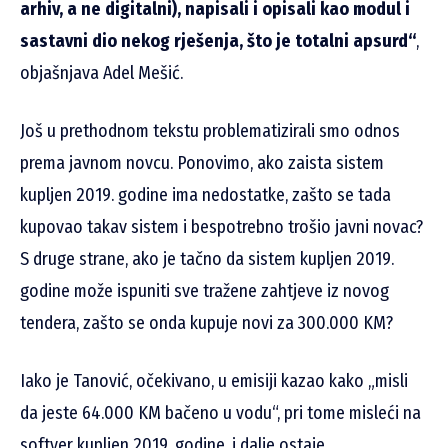
arhiv, a ne digitalni), napisali i opisali kao modul i
sastavni dio nekog rješenja, što je totalni apsurd“
,
objašnjava Adel Mešić.
Još u prethodnom tekstu problematizirali smo odnos
prema javnom novcu. Ponovimo, ako zaista sistem
kupljen 2019. godine ima nedostatke, zašto se tada
kupovao takav sistem i bespotrebno trošio javni novac?
S druge strane, ako je tačno da sistem kupljen 2019.
godine može ispuniti sve tražene zahtjeve iz novog
tendera, zašto se onda kupuje novi za 300.000 KM?
Iako je Tanović, očekivano, u emisiji kazao kako „misli
da jeste 64.000 KM bačeno u vodu“, pri tome misleći na
softver kupljen 2019. godine, i dalje ostaje