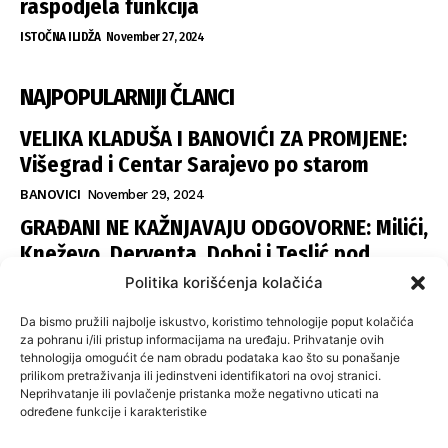
raspodjela funkcija
ISTOČNA ILIDŽA
November 27, 2024
NAJPOPULARNIJI ČLANCI
VELIKA KLADUŠA I BANOVIĆI ZA PROMJENE:
Višegrad i Centar Sarajevo po starom
BANOVICI
November 29, 2024
GRAĐANI NE KAŽNJAVAJU ODGOVORNE: Milići,
Kneževo, Derventa, Doboj i Teslić pod
šapom istih stranaka
Politika korišćenja kolačića
INFOVEZA
November 28, 2024
Da bismo pružili najbolje iskustvo, koristimo tehnologije poput kolačića
SNSD UČVRSTIO VLAST U ISTOČNOM
za pohranu i/ili pristup informacijama na uređaju. Prihvatanje ovih
tehnologija omogućit će nam obradu podataka kao što su ponašanje
SARAJEVU: Opoziciji dvije opštine, slijedi
prilikom pretraživanja ili jedinstveni identifikatori na ovoj stranici.
raspodjela funkcija
Neprihvatanje ili povlačenje pristanka može negativno uticati na
određene funkcije i karakteristike
ISTOČNA ILIDŽA
November 27, 2024