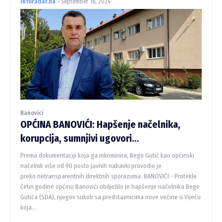
inforadar.ba
-
September 18, 2024
Banovici
OPĆINA BANOVIĆI: Hapšenje načelnika,
korupcija, sumnjivi ugovori…
Prema dokumentaciji koja ga inkriminira, Bego Gutić kao općinski
načelnik više od 90 posto javnih nabavki provodio je
preko netransparentnih direktnih sporazuma. BANOVIĆI - Protekle
četiri godine općinu Banovići obilježilo je hapšenje načelnika Bege
Gutića (SDA), njegov sukob sa predstavnicima nove većine u Vijeću
koja...