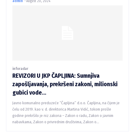
admin
-
August 20, 2024
inforadar
REVIZORI U JKP ČAPLJINA: Sumnjiva
zapošljavanja, prekršeni zakoni, milionski
gubici vode…
Javno komunalno preduzeće “Čapljina” d.o.o. Čapljina, na čijem je
čelu od 2019. kao v. d. direktorica Martina Vidić, tokom prošle
godine prekršilo je niz zakona – Zakon o radu, Zakon o javnim
nabavkama, Zakon o privrednim društvima, Zakon o...