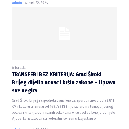
admin
-
August 22, 2024
inforadar
TRANSFERI BEZ KRITERIJA: Grad Široki
Brijeg dijelio novac i kršio zakone – Uprava
sve negira
Grad Široki Brijeg raspodjelu transfera za sport u iznosu od 92.811
KM i kulturu u iznosu od 168.783 KM nije izvršio na temelju javnog
poziva i kriterija definisanih odlukama o raspodjeli koje je donijelo
Vijeće, konstatovali su federalni revizori u Izvještaju o...