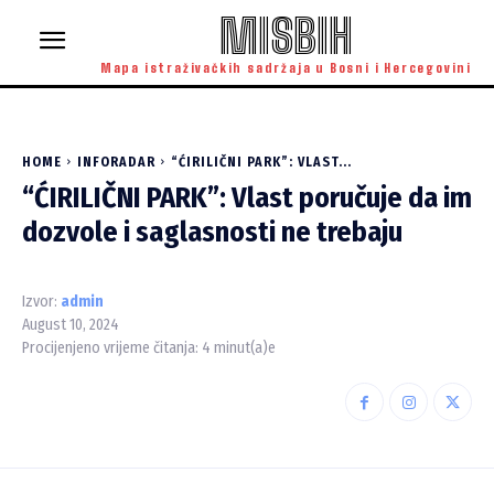
MISBIH
Mapa istraživačkih sadržaja u Bosni i Hercegovini
HOME
INFORADAR
“ĆIRILIČNI PARK”: VLAST...
“ĆIRILIČNI PARK”: Vlast poručuje da im
dozvole i saglasnosti ne trebaju
Izvor:
admin
August 10, 2024
Procijenjeno vrijeme čitanja:
4
minut(a)e