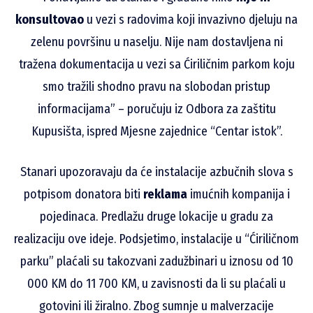
konsultovao
u vezi s radovima koji invazivno djeluju na
zelenu površinu u naselju. Nije nam dostavljena ni
tražena dokumentacija u vezi sa Ćiriličnim parkom koju
smo tražili shodno pravu na slobodan pristup
informacijama” – poručuju iz Odbora za zaštitu
Kupusišta, ispred Mjesne zajednice “Centar istok”.
Stanari upozoravaju da će instalacije azbučnih slova s
potpisom donatora biti
reklama
imućnih kompanija i
pojedinaca. Predlažu druge lokacije u gradu za
realizaciju ove ideje. Podsjetimo, instalacije u “Ćiriličnom
parku” plaćali su takozvani zadužbinari u iznosu od 10
000 KM do 11 700 KM, u zavisnosti da li su plaćali u
gotovini ili žiralno. Zbog sumnje u malverzacije