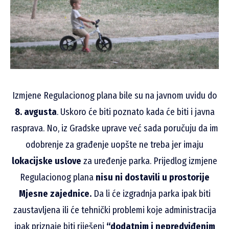
Izmjene Regulacionog plana bile su na javnom uvidu do
8. avgusta
. Uskoro će biti poznato kada će biti i javna
rasprava. No, iz Gradske uprave već sada poručuju da im
odobrenje za građenje uopšte ne treba jer imaju
lokacijske uslove
za uređenje parka. Prijedlog izmjene
Regulacionog plana
nisu ni dostavili u prostorije
Mjesne zajednice.
Da li će izgradnja parka ipak biti
zaustavljena ili će tehnički problemi koje administracija
ipak priznaje biti riješeni
“dodatnim i nepredviđenim