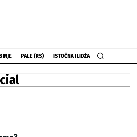
i
BINJE
PALE (RS)
ISTOČNA ILIDŽA
cial