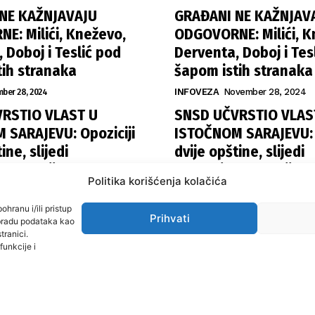
NE KAŽNJAVAJU
GRAĐANI NE KAŽNJAV
E: Milići, Kneževo,
ODGOVORNE: Milići, K
 Doboj i Teslić pod
Derventa, Doboj i Tes
tih stranaka
šapom istih stranaka
ber 28, 2024
INFOVEZA
November 28, 2024
RSTIO VLAST U
SNSD UČVRSTIO VLAS
 SARAJEVU: Opoziciji
ISTOČNOM SARAJEVU: O
ine, slijedi
dvije opštine, slijedi
la funkcija
raspodjela funkcija
Politika korišćenja kolačića
November 27, 2024
ISTOČNA ILIDŽA
November 27, 
ohranu i/ili pristup
Prihvati
obradu podataka kao
tranici.
funkcije i
ama
Uslovi koristenja
Politika privatnosti
Kontakt
Politika korišćenja kolačića
Impr
© 2024 misbih. All Rights Reserved.