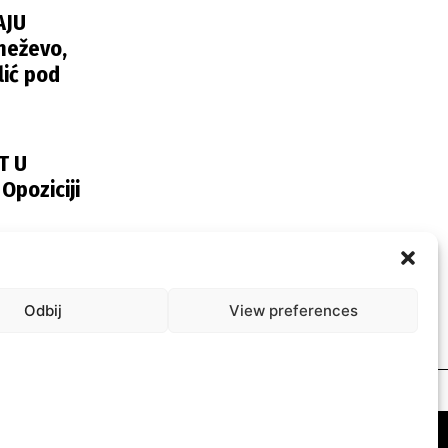
AJU
neževo,
lić pod
T U
poziciji
2024
Odbij
View preferences
esum