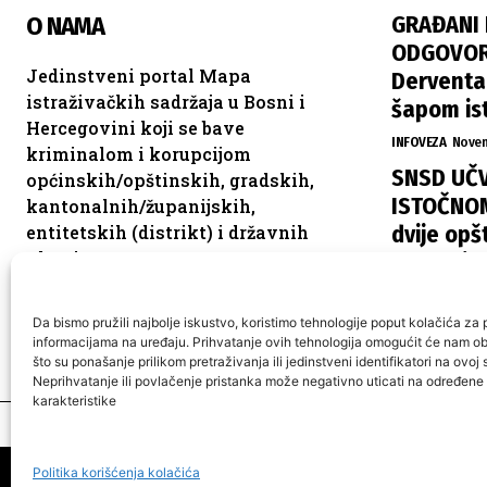
GRAĐANI 
O NAMA
ODGOVORN
Jedinstveni portal Mapa
Derventa,
istraživačkih sadržaja u Bosni i
šapom is
Hercegovini koji se bave
INFOVEZA
Novem
kriminalom i korupcijom
SNSD UČV
općinskih/opštinskih, gradskih,
ISTOČNOM
kantonalnih/županijskih,
dvije opšt
entitetskih (distrikt) i državnih
vlasti.
raspodje
ISTOČNA ILIDŽA
Da bismo pružili najbolje iskustvo, koristimo tehnologije poput kolačića za p
informacijama na uređaju. Prihvatanje ovih tehnologija omogućit će nam 
što su ponašanje prilikom pretraživanja ili jedinstveni identifikatori na ovoj s
Neprihvatanje ili povlačenje pristanka može negativno uticati na određene 
karakteristike
O n
Politika korišćenja kolačića