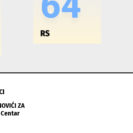
64
RS
CI
NOVIĆI ZA
 Centar