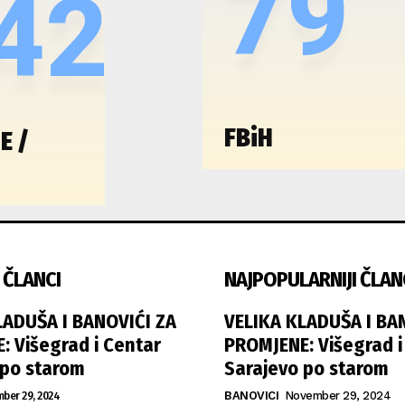
79
42
FBiH
E /
 ČLANCI
NAJPOPULARNIJI ČLAN
LADUŠA I BANOVIĆI ZA
VELIKA KLADUŠA I BA
: Višegrad i Centar
PROMJENE: Višegrad i
 po starom
Sarajevo po starom
ber 29, 2024
BANOVICI
November 29, 2024