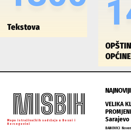
1
Tekstova
OPŠTIN
OPĆINE
NAJNOVIJI
MISBIH
VELIKA K
PROMJENE
Sarajevo
Mapa istraživačkih sadržaja u Bosni i
Hercegovini
BANOVICI
Novem