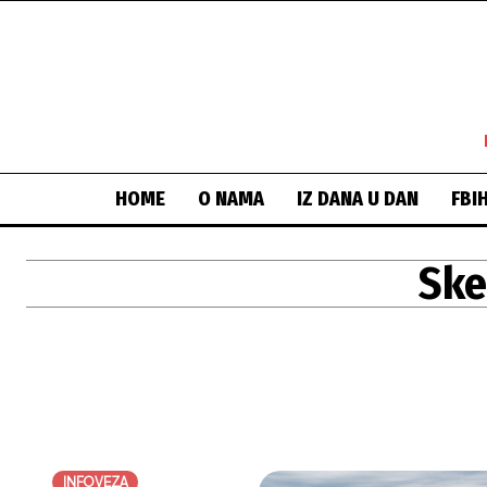
HOME
O NAMA
IZ DANA U DAN
FBI
Ske
INFOVEZA