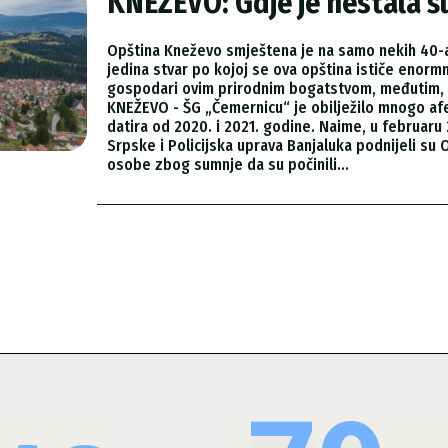
KNEŽEVO: Gdje je nestala 
Opština Kneževo smještena je na samo nekih 40-a
jedina stvar po kojoj se ova opština ističe eno
gospodari ovim prirodnim bogatstvom, međutim, mn
KNEŽEVO - ŠG „Čemernicu“ je obilježilo mnogo afer
datira od 2020. i 2021. godine. Naime, u februaru 2022. Uprava kriminalističke policije MUP-a Republike
Srpske i Policijska uprava Banjaluka podnijeli su 
osobe zbog sumnje da su počinili...