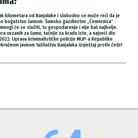
šuma?
k kilometara od Banjaluke i slobodno se može reći da je
rmno bogatstvo šumom. Šumsko gazdinstvo „Čemernica“
ogi će se složiti, to gospodarenje i nije baš najbolje.
a vezanih za šumu, tačnije za krađu iste, a najveći dio
Okružnom javnom tužilaštvu Banjaluka izvještaj protiv četiri