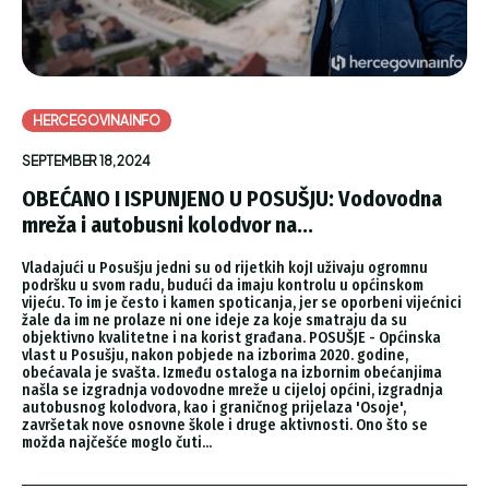
HERCEGOVINAINFO
SEPTEMBER 18, 2024
OBEĆANO I ISPUNJENO U POSUŠJU: Vodovodna
mreža i autobusni kolodvor na...
Vladajući u Posušju jedni su od rijetkih kojI uživaju ogromnu
podršku u svom radu, budući da imaju kontrolu u općinskom
vijeću. To im je često i kamen spoticanja, jer se oporbeni vijećnici
žale da im ne prolaze ni one ideje za koje smatraju da su
objektivno kvalitetne i na korist građana. POSUŠJE - Općinska
vlast u Posušju, nakon pobjede na izborima 2020. godine,
obećavala je svašta. Između ostaloga na izbornim obećanjima
našla se izgradnja vodovodne mreže u cijeloj općini, izgradnja
autobusnog kolodvora, kao i graničnog prijelaza 'Osoje',
završetak nove osnovne škole i druge aktivnosti. Ono što se
možda najčešće moglo čuti...