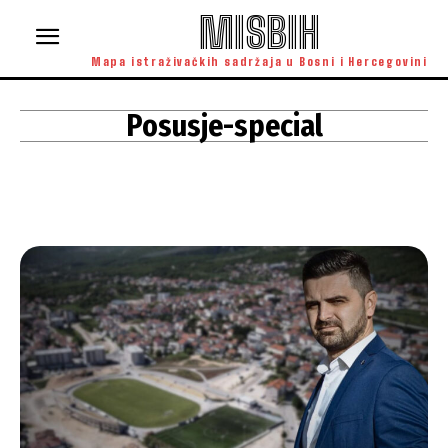
MISBIH
Mapa istraživačkih sadržaja u Bosni i Hercegovini
Posusje-special