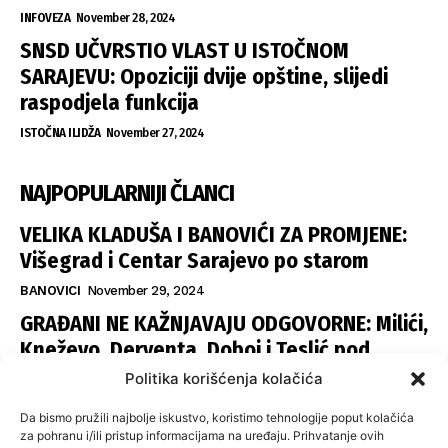
INFOVEZA
November 28, 2024
SNSD UČVRSTIO VLAST U ISTOČNOM
SARAJEVU: Opoziciji dvije opštine, slijedi
raspodjela funkcija
ISTOČNA ILIDŽA
November 27, 2024
NAJPOPULARNIJI ČLANCI
VELIKA KLADUŠA I BANOVIĆI ZA PROMJENE:
Višegrad i Centar Sarajevo po starom
BANOVICI
November 29, 2024
GRAĐANI NE KAŽNJAVAJU ODGOVORNE: Milići,
Kneževo, Derventa, Doboj i Teslić pod
šapom istih stranaka
Politika korišćenja kolačića
INFOVEZA
November 28, 2024
Da bismo pružili najbolje iskustvo, koristimo tehnologije poput kolačića
SNSD UČVRSTIO VLAST U ISTOČNOM
za pohranu i/ili pristup informacijama na uređaju. Prihvatanje ovih