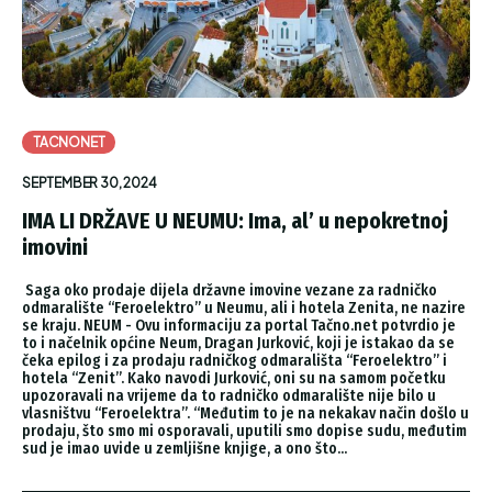
TACNONET
SEPTEMBER 30, 2024
IMA LI DRŽAVE U NEUMU: Ima, al’ u nepokretnoj
imovini
Saga oko prodaje dijela državne imovine vezane za radničko
odmaralište “Feroelektro” u Neumu, ali i hotela Zenita, ne nazire
se kraju. NEUM - Ovu informaciju za portal Tačno.net potvrdio je
to i načelnik općine Neum, Dragan Jurković, koji je istakao da se
čeka epilog i za prodaju radničkog odmarališta “Feroelektro” i
hotela “Zenit”. Kako navodi Jurković, oni su na samom početku
upozoravali na vrijeme da to radničko odmaralište nije bilo u
vlasništvu “Feroelektra”. “Međutim to je na nekakav način došlo u
prodaju, što smo mi osporavali, uputili smo dopise sudu, međutim
sud je imao uvide u zemljišne knjige, a ono što...