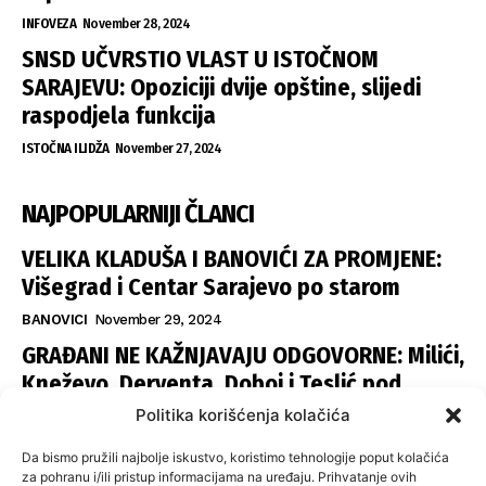
INFOVEZA
November 28, 2024
SNSD UČVRSTIO VLAST U ISTOČNOM
SARAJEVU: Opoziciji dvije opštine, slijedi
raspodjela funkcija
ISTOČNA ILIDŽA
November 27, 2024
NAJPOPULARNIJI ČLANCI
VELIKA KLADUŠA I BANOVIĆI ZA PROMJENE:
Višegrad i Centar Sarajevo po starom
BANOVICI
November 29, 2024
GRAĐANI NE KAŽNJAVAJU ODGOVORNE: Milići,
Kneževo, Derventa, Doboj i Teslić pod
šapom istih stranaka
Politika korišćenja kolačića
INFOVEZA
November 28, 2024
Da bismo pružili najbolje iskustvo, koristimo tehnologije poput kolačića
SNSD UČVRSTIO VLAST U ISTOČNOM
za pohranu i/ili pristup informacijama na uređaju. Prihvatanje ovih