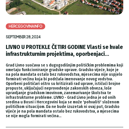
HERCEGOVINAINFO
SEPTEMBER 28, 2024
LIVNO U PROTEKLE ČETIRI GODINE Vlasti se hvale
infrastrukturnim projektima, oporbenjaci...
Grad Livno suočava se s dugogodišnjim političkim problemima koji
ometaju funkcioniranje gradske uprave. Gradsko vijeće, koje je
na pola mandata ostalo bez rukovodstva, mjesecima nije uspjelo
formirati većinu koja bi podržala imenovanje novog vodstva.
Oporbeni političari oštro su kritizirali rad uprave, ističući brojne
propuste, uključujući neprovođenje zakonskih obveza, loše
upravljanje gradskom imovinom, zanemarivanje školstva te
infrastrukturne probleme. LIVNO - Grad Livno jedna je od onih
sredina u Bosni i Hercegovini koja se može 'pohvaliti' složenom
političkom situacijom. Da ne bude izuzetak ni ovaj put, Gradsko
vijeće je na pola mandata ostalo bez rukovodstva, a mjesecima
se nije mogla formirati većina...