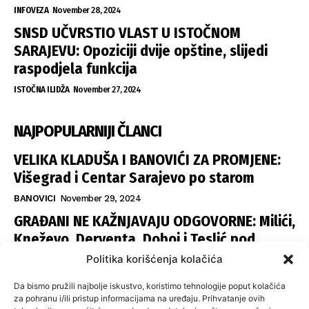
INFOVEZA
November 28, 2024
SNSD UČVRSTIO VLAST U ISTOČNOM
SARAJEVU: Opoziciji dvije opštine, slijedi
raspodjela funkcija
ISTOČNA ILIDŽA
November 27, 2024
NAJPOPULARNIJI ČLANCI
VELIKA KLADUŠA I BANOVIĆI ZA PROMJENE:
Višegrad i Centar Sarajevo po starom
BANOVICI
November 29, 2024
GRAĐANI NE KAŽNJAVAJU ODGOVORNE: Milići,
Kneževo, Derventa, Doboj i Teslić pod
šapom istih stranaka
Politika korišćenja kolačića
INFOVEZA
November 28, 2024
Da bismo pružili najbolje iskustvo, koristimo tehnologije poput kolačića
SNSD UČVRSTIO VLAST U ISTOČNOM
za pohranu i/ili pristup informacijama na uređaju. Prihvatanje ovih