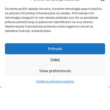
Da bismo pružili najbolje iskustvo, koristimo tehnologije poput kolačića
za pohranu i/ili pristup informacijama na uređaju. Prihvatanje ovih
tehnologija omogućit će nam obradu podataka kao što su ponašanje
prilikom pretraživanja ili jedinstveni identifikatori na ovoj stranici.
Neprihvatanje ili povlačenje pristanka može negativno uticati na
određene funkcije i karakteristike
DIREKT
JUNE 13, 2024
Prihvati
OČEKIVANO: Vukota Govedarica kandidat za
načelnika Gacka
Odbij
Predsjednik OO SDS-a Gacko Vukota Govedarica kandidat je
View preferences
opozicije za načelnika ove opštine, a osim partije čiji je bio
predsjednik i kandidat za predsjednika Republike Srpske, imaće
kako saznajemo, punu podršku svih opozicionih stranaka u ovoj
Politika korišćenja kolačića
lokalnoj zajednici.