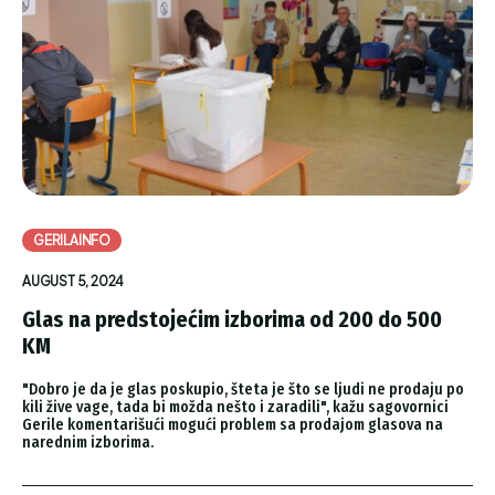
GERILAINFO
AUGUST 5, 2024
Glas na predstojećim izborima od 200 do 500
KM
"Dobro je da je glas poskupio, šteta je što se ljudi ne prodaju po
kili žive vage, tada bi možda nešto i zaradili", kažu sagovornici
Gerile komentarišući mogući problem sa prodajom glasova na
narednim izborima.