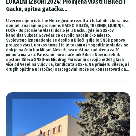
LOKALNI IZBORI 2024: Promjena vlasti u Bileći i
Gacku, upitna gatačka...
U većem dijelu istočne Hercegovine rezultati lokalnih izbora nisu
donijeli značajnije promjene. GACKO, BILEĆA, TREBINJE, LJUBINJE,
FOČA - Do promjene vlasti došlo je u Gacku, gde je SDS-ov
kandidat Vukota Govedarica osvojio načelničko mjesto.
Svojevrsno iznenađenje se desilo u Bileći, gdje je SNSD ponovo
preuzeo vlast, uprkos tome što je tokom osmogodišnje vladavine,
dok je na čelu bio Miljan Aleksić, ova opština zadužena za 20
miliona maraka. Parežanin novi načelnik Bileće Novi načelnik
opštine Bileća SNSD-ov Miodrag Parežanin osvojio je 362 glasa
više od Veselina Vujovića, kandidata SDS-a. Na primjeru Bileće, a i
drugih opština u istočnoj Hercegovini, može se konstatovati da...