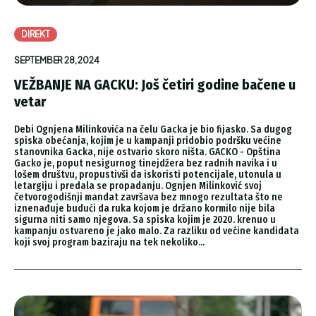
DIREKT
SEPTEMBER 28, 2024
VEŽBANJE NA GACKU: Još četiri godine bačene u
vetar
Debi Ognjena Milinkovića na čelu Gacka je bio fijasko. Sa dugog
spiska obećanja, kojim je u kampanji pridobio podršku većine
stanovnika Gacka, nije ostvario skoro ništa. GACKO - Opština
Gacko je, poput nesigurnog tinejdžera bez radnih navika i u
lošem društvu, propustivši da iskoristi potencijale, utonula u
letargiju i predala se propadanju. Ognjen Milinković svoj
četvorogodišnji mandat završava bez mnogo rezultata što ne
iznenađuje budući da ruka kojom je držano kormilo nije bila
sigurna niti samo njegova. Sa spiska kojim je 2020. krenuo u
kampanju ostvareno je jako malo. Za razliku od većine kandidata
koji svoj program baziraju na tek nekoliko...