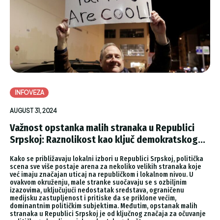
INFOVEZA
AUGUST 31, 2024
Važnost opstanka malih stranaka u Republici
Srpskoj: Raznolikost kao ključ demokratskog...
Kako se približavaju lokalni izbori u Republici Srpskoj, politička
scena sve više postaje arena za nekoliko velikih stranaka koje
već imaju značajan uticaj na republičkom i lokalnom nivou. U
ovakvom okruženju, male stranke suočavaju se s ozbiljnim
izazovima, uključujući nedostatak sredstava, ograničenu
medijsku zastupljenost i pritiske da se priklone većim,
dominantnim političkim subjektima. Međutim, opstanak malih
stranaka u Republici Srpskoj je od ključnog značaja za očuvanje