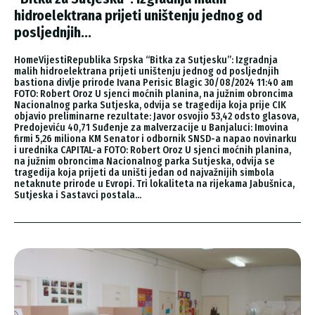
hidroelektrana prijeti uništenju jednog od
posljednjih...
HomeVijestiRepublika Srpska “Bitka za Sutjesku”: Izgradnja
malih hidroelektrana prijeti uništenju jednog od posljednjih
bastiona divlje prirode Ivana Perisic Blagic 30/08/2024 11:40 am
FOTO: Robert Oroz U sjenci moćnih planina, na južnim obroncima
Nacionalnog parka Sutjeska, odvija se tragedija koja prije CIK
objavio preliminarne rezultate: Javor osvojio 53,42 odsto glasova,
Predojeviću 40,71 Suđenje za malverzacije u Banjaluci: Imovina
firmi 5,26 miliona KM Senator i odbornik SNSD-a napao novinarku
i urednika CAPITAL-a FOTO: Robert Oroz U sjenci moćnih planina,
na južnim obroncima Nacionalnog parka Sutjeska, odvija se
tragedija koja prijeti da uništi jedan od najvažnijih simbola
netaknute prirode u Evropi. Tri lokaliteta na rijekama Jabušnica,
Sutjeska i Sastavci postala...