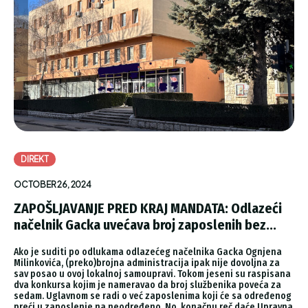
DIREKT
OCTOBER 26, 2024
ZAPOŠLJAVANJE PRED KRAJ MANDATA: Odlazeći
načelnik Gacka uvećava broj zaposlenih bez...
Ako je suditi po odlukama odlazećeg načelnika Gacka Ognjena
Milinkovića, (preko)brojna administracija ipak nije dovoljna za
sav posao u ovoj lokalnoj samoupravi. Tokom jeseni su raspisana
dva konkursa kojim je nameravao da broj službenika poveća za
sedam. Uglavnom se radi o već zaposlenima koji će sa određenog
preći u zaposlenje na neodređeno. No, konačnu reč daće Upravna