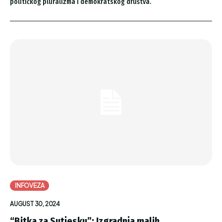
političkog pluralizma i demokratskog društva.
INFOVEZA
AUGUST 30, 2024
“Bitka za Sutjesku”: Izgradnja malih