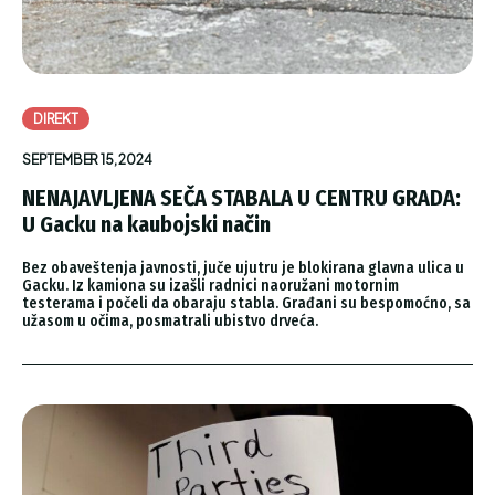
DIREKT
SEPTEMBER 15, 2024
NENAJAVLJENA SEČA STABALA U CENTRU GRADA:
U Gacku na kaubojski način
Bez obaveštenja javnosti, juče ujutru je blokirana glavna ulica u
Gacku. Iz kamiona su izašli radnici naoružani motornim
testerama i počeli da obaraju stabla. Građani su bespomoćno, sa
užasom u očima, posmatrali ubistvo drveća.