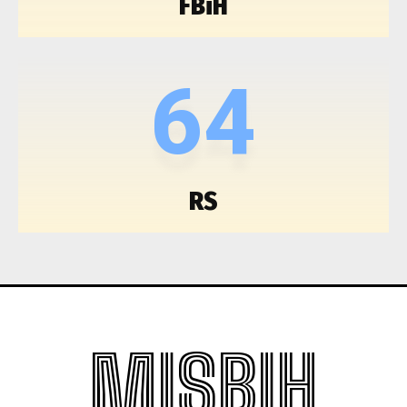
FBiH
64
RS
MISBIH