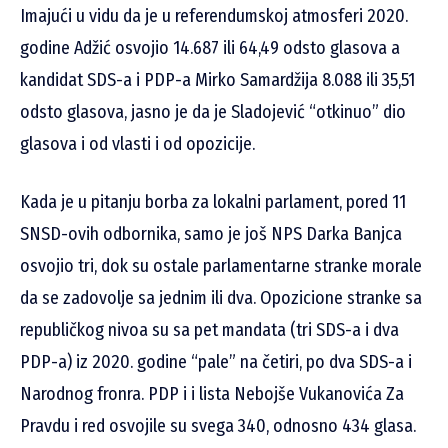
Imajući u vidu da je u referendumskoj atmosferi 2020.
godine Adžić osvojio 14.687 ili 64,49 odsto glasova a
kandidat SDS-a i PDP-a Mirko Samardžija 8.088 ili 35,51
odsto glasova, jasno je da je Sladojević “otkinuo” dio
glasova i od vlasti i od opozicije.
Kada je u pitanju borba za lokalni parlament, pored 11
SNSD-ovih odbornika, samo je još NPS Darka Banjca
osvojio tri, dok su ostale parlamentarne stranke morale
da se zadovolje sa jednim ili dva. Opozicione stranke sa
republičkog nivoa su sa pet mandata (tri SDS-a i dva
PDP-a) iz 2020. godine “pale” na četiri, po dva SDS-a i
Narodnog fronra. PDP i i lista Nebojše Vukanovića Za
Pravdu i red osvojile su svega 340, odnosno 434 glasa.