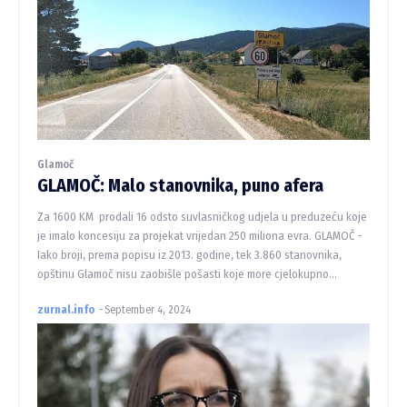
Glamoč
GLAMOČ: Malo stanovnika, puno afera
Za 1600 KM prodali 16 odsto suvlasničkog udjela u preduzeću koje
je imalo koncesiju za projekat vrijedan 250 miliona evra. GLAMOČ -
Iako broji, prema popisu iz 2013. godine, tek 3.860 stanovnika,
opštinu Glamoč nisu zaobišle pošasti koje more cjelokupno...
zurnal.info
-
September 4, 2024