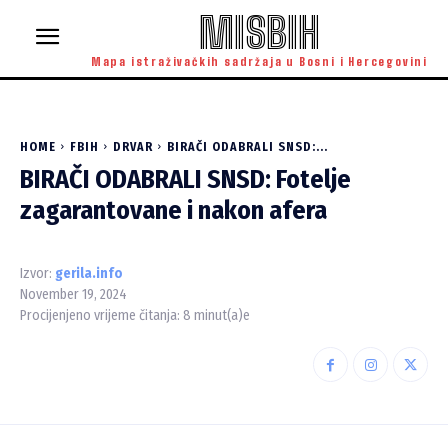
MISBIH
Mapa istraživačkih sadržaja u Bosni i Hercegovini
HOME
FBIH
DRVAR
BIRAČI ODABRALI SNSD:...
BIRAČI ODABRALI SNSD: Fotelje
zagarantovane i nakon afera
Izvor:
gerila.info
November 19, 2024
Procijenjeno vrijeme čitanja:
8
minut(a)e