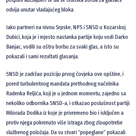
potpuni autsajderi te da se istinska borba za glasače
odvija unutar vladajućeg bloka.
Iako partneri na nivou Srpske, NPS i SNSD u Kozarskoj
Dubici, koja je i mjesto nastanka partije koju vodi Darko
Banjac, vodili su oštru borbu za svaki glas, a isto su
pokazali i sami rezultati glasanja.
SNSD je zadržao poziciju prvog čovjeka ove opštine, i
pored turbulentnog mandata prethodnog načelnika
Radenka Reljića, koji je u jednom momentu, zajedno sa
nekoliko odbornika SNSD-a, i otkazao poslušnost partiji
Milorada Dodika iz koje je privremeno bio i isključen a
protiv njega pokrenuto više istraga zbog zloupotrebe
službenog položaja. Da su stvari “popeglane” pokazali