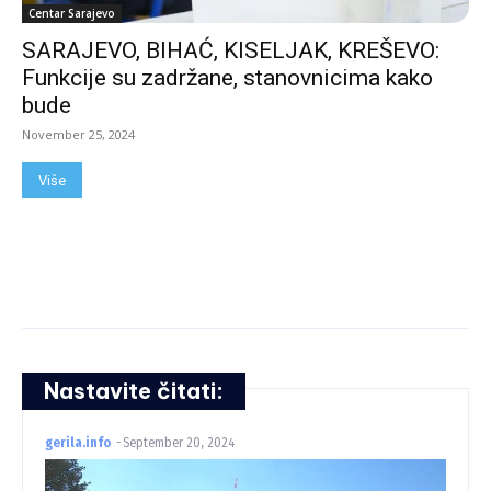
Centar Sarajevo
SARAJEVO, BIHAĆ, KISELJAK, KREŠEVO:
Funkcije su zadržane, stanovnicima kako
bude
November 25, 2024
Više
Nastavite čitati:
gerila.info
-
September 20, 2024