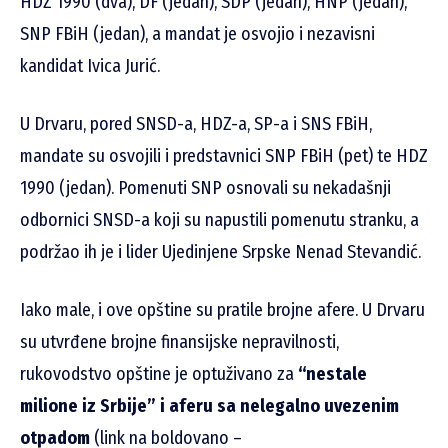
HDZ 1990 (dva), DF (jedan), SDP (jedan), HNP (jedan),
SNP FBiH (jedan), a mandat je osvojio i nezavisni
kandidat Ivica Jurić.
U Drvaru, pored SNSD-a, HDZ-a, SP-a i SNS FBiH,
mandate su osvojili i predstavnici SNP FBiH (pet) te HDZ
1990 (jedan). Pomenuti SNP osnovali su nekadašnji
odbornici SNSD-a koji su napustili pomenutu stranku, a
podržao ih je i lider Ujedinjene Srpske Nenad Stevandić.
Iako male, i ove opštine su pratile brojne afere. U Drvaru
su utvrđene brojne finansijske nepravilnosti,
rukovodstvo opštine je optuživano za
“nestale
milione iz Srbije” i aferu sa nelegalno uvezenim
otpadom
(link na boldovano –