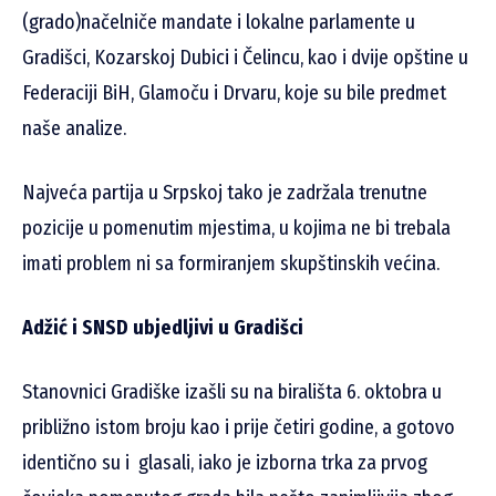
(grado)načelniče mandate i lokalne parlamente u
Gradišci, Kozarskoj Dubici i Čelincu, kao i dvije opštine u
Federaciji BiH, Glamoču i Drvaru, koje su bile predmet
naše analize.
Najveća partija u Srpskoj tako je zadržala trenutne
pozicije u pomenutim mjestima, u kojima ne bi trebala
imati problem ni sa formiranjem skupštinskih većina.
Adžić i SNSD ubjedljivi u Gradišci
Stanovnici Gradiške izašli su na birališta 6. oktobra u
približno istom broju kao i prije četiri godine, a gotovo
identično su i glasali, iako je izborna trka za prvog