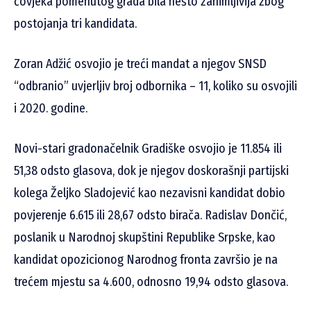
čovjeka pomenutog grada bila nešto zanimljivija zbog
postojanja tri kandidata.
Zoran Adžić osvojio je treći mandat a njegov SNSD
“odbranio” uvjerljiv broj odbornika – 11, koliko su osvojili
i 2020. godine.
Novi-stari gradonačelnik Gradiške osvojio je 11.854 ili
51,38 odsto glasova, dok je njegov doskorašnji partijski
kolega Željko Sladojević kao nezavisni kandidat dobio
povjerenje 6.615 ili 28,67 odsto birača. Radislav Dončić,
poslanik u Narodnoj skupštini Republike Srpske, kao
kandidat opozicionog Narodnog fronta završio je na
trećem mjestu sa 4.600, odnosno 19,94 odsto glasova.