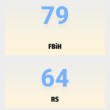
79
FBiH
64
RS