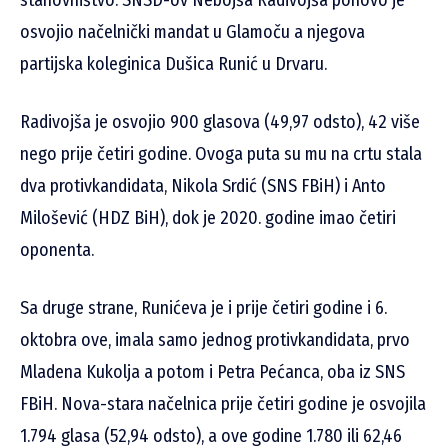
stanovništvo. SNSD-ov Nebojša Radivojša ponovo je
osvojio načelnički mandat u Glamoču a njegova
partijska koleginica Dušica Runić u Drvaru.
Radivojša je osvojio 900 glasova (49,97 odsto), 42 više
nego prije četiri godine. Ovoga puta su mu na crtu stala
dva protivkandidata, Nikola Srdić (SNS FBiH) i Anto
Milošević (HDZ BiH), dok je 2020. godine imao četiri
oponenta.
Sa druge strane, Runićeva je i prije četiri godine i 6.
oktobra ove, imala samo jednog protivkandidata, prvo
Mladena Kukolja a potom i Petra Pećanca, oba iz SNS
FBiH. Nova-stara načelnica prije četiri godine je osvojila
1.794 glasa (52,94 odsto), a ove godine 1.780 ili 62,46