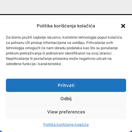
Politika korišćenja kolačića
MISBIH
Da bismo pružili najbolje iskustvo, koristimo tehnologije poput kolačića
za pohranu i/ili pristup informacijama na uređaju. Prihvatanje ovih
tehnologija omogućit će nam obradu podataka kao što su ponašanje
prilikom pretraživanja ili jedinstveni identifikatori na ovoj stranici.
Neprihvatanje ili povlačenje pristanka može negativno uticati na
određene funkcije i karakteristike
Mapa istraživačkih sadržaja u Bosni i Hercegovini
O NAMA
Prihvati
Jedinstveni portal Mapa istraživačkih sadržaja u
Bosni i Hercegovini koji se bave kriminalom i
Odbij
korupcijom općinskih/opštinskih, gradskih,
kantonalnih/županijskih, entitetskih (distrikt) i
View preferences
državnih vlasti.
Politika korišćenja kolačića