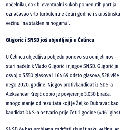
načelniku, dok bi eventualni sukob pomenutih partija
označavao vrlo turbulentne četiri godine i skupštinsku
većinu “na staklenim nogama”.
Gligorić i SNSD još ubjedljiviji u Čelincu
U Čelincu ubjedljivu pobjedu ponovo su odnijeli novi-
stari načelnik Vlado Gligorić i njegov SNSD. Gligorić je
osvojio 5.550 glasova ili 64,69 odsto glasova, 528 više
nego 2020. godine. Njegov protivkandidat iz SDS-a
Aleksandar Krejić dobio je povjerenje 3.030 birača,
mnogo manje od rezultata koji je Željko Dubravac kao
kandidat DNS-a ostvario prije četiri godine (4.161 glas).
SNSD će bez problema zadržati skupštinsku većinu jer