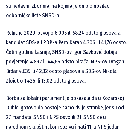
su nedavni izborima, na kojima je on bio nosilac
odborničke liste SNSD-a.
Reljić je 2020. osvojio 6.005 ili 58,24 odsto glasova a
kandidat SDS-a i PDP-a Pero Karan 4.306 ili 41,76 odsto.
Četiri godine kasnije, SNSD-ov Igor Savković dobija
povjerenje 4.892 ili 44,66 odsto birača, NPS-ov Dragan
Brdar 4.635 ili 42,32 odsto glasova a SDS-ov Nikola
Zlojutro 1.426 ili 13,02 odsto glasova.
Borba za lokalni parlament je pokazala da u Kozarskoj
Dubici gotovo da postoje samo dvije stranke, jer su od
27 mandata, SNSD i NPS osvojili 21. SNSD će u
narednom skupštinskom sazivu imati 11, a NPS jedan