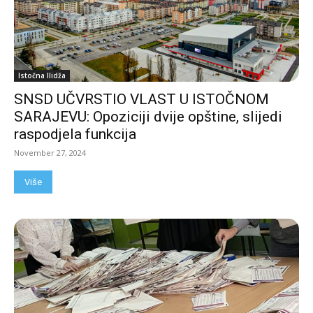
Istočna Ilidža
SNSD UČVRSTIO VLAST U ISTOČNOM
SARAJEVU: Opoziciji dvije opštine, slijedi
raspodjela funkcija
November 27, 2024
Više