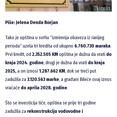
Piše: Jelena Denda Borjan
Tako je opština u svrhu “izmirenja obaveza iz ranijeg
perioda” uzela tri kredita od ukupno
6.760.730 maraka
.
Prvi kredit, od
2.352.505
KM
opština je dužna da vrati
do
kraja 2024. godine
, drugi je dužna da vrati
do kraja
2025,
a on iznosi
1.287.662 KM
, dok se treći put
zadužila za
3.120.563 marke
, a građani Bileće ovaj iznos
vraćaće
do aprila 2028. godine
.
Što se investicija tiče, opština se prije tri godine
zadužila za
rekonstrukciju vodovodne i