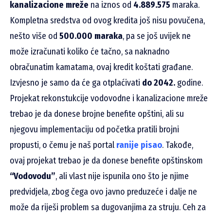
kanalizacione mreže
na iznos od
4.889.575
maraka.
Kompletna sredstva od ovog kredita još nisu povučena,
nešto više od
500.000 maraka
, pa se još uvijek ne
može izračunati koliko će tačno, sa naknadno
obračunatim kamatama, ovaj kredit koštati građane.
Izvjesno je samo da će ga otplaćivati
do 2042.
godine.
Projekat rekonstukcije vodovodne i kanalizacione mreže
trebao je da donese brojne benefite opštini, ali su
njegovu implementaciju od početka pratili brojni
propusti, o čemu je naš portal
ranije pisao
. Takođe,
ovaj projekat trebao je da donese benefite opštinskom
“Vodovodu”
, ali vlast nije ispunila ono što je njime
predvidjela, zbog čega ovo javno preduzeće i dalje ne
može da riješi problem sa dugovanjima za struju. Ceh za