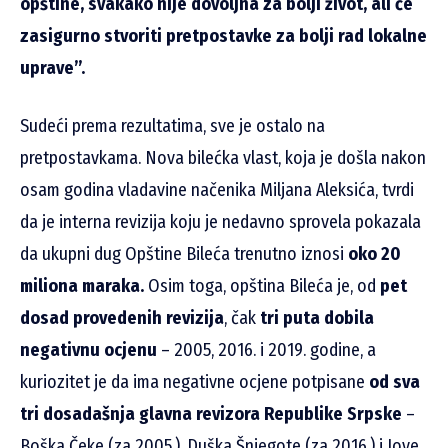
opštine, svakako nije dovoljna za bolji život, ali će
zasigurno stvoriti pretpostavke za bolji rad lokalne
uprave”.
Sudeći prema rezultatima, sve je ostalo na
pretpostavkama. Nova bilećka vlast, koja je došla nakon
osam godina vladavine načenika Miljana Aleksića, tvrdi
da je interna revizija koju je nedavno sprovela pokazala
da ukupni dug Opštine Bileća trenutno iznosi
oko 20
miliona maraka.
Osim toga, opština Bileća je, od
pet
dosad provedenih revizija
, čak
tri puta dobila
negativnu ocjenu
– 2005, 2016. i 2019. godine, a
kuriozitet je da ima negativne ocjene potpisane
od sva
tri dosadašnja glavna revizora Republike Srpske
–
Boška Čeke (za 2005.), Duška Šnjegote (za 2016.) i Jove