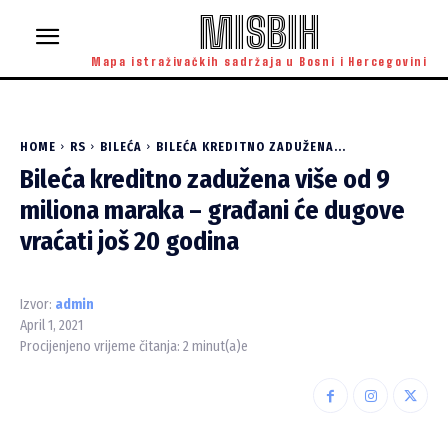
MISBIH
Mapa istraživačkih sadržaja u Bosni i Hercegovini
HOME
RS
BILEĆA
BILEĆA KREDITNO ZADUŽENA...
Bileća kreditno zadužena više od 9
miliona maraka – građani će dugove
vraćati još 20 godina
Izvor:
admin
April 1, 2021
Procijenjeno vrijeme čitanja:
2
minut(a)e