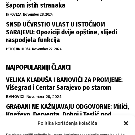
šapom istih stranaka
INFOVEZA
November 28, 2024
SNSD UČVRSTIO VLAST U ISTOČNOM
SARAJEVU: Opoziciji dvije opštine, slijedi
raspodjela funkcija
ISTOČNA ILIDŽA
November 27, 2024
NAJPOPULARNIJI ČLANCI
VELIKA KLADUŠA I BANOVIĆI ZA PROMJENE:
Višegrad i Centar Sarajevo po starom
BANOVICI
November 29, 2024
GRAĐANI NE KAŽNJAVAJU ODGOVORNE: Milići,
Kneževo, Derventa, Doboj i Teslić pod
šapom istih stranaka
Politika korišćenja kolačića
INFOVEZA
November 28, 2024
Da bismo pružili najbolje iskustvo, koristimo tehnologije poput kolačića