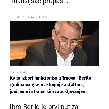
finansijske propasti.
zurnal.info
-
October 7, 2024
Trnovo (fbih)
Kako izbori funkcionišu u Trnovu : Berilo
godinama glasove kupuje asfaltom,
junicama i stranačkim zapošljavanjem
Ibro Berilo je prvi put za