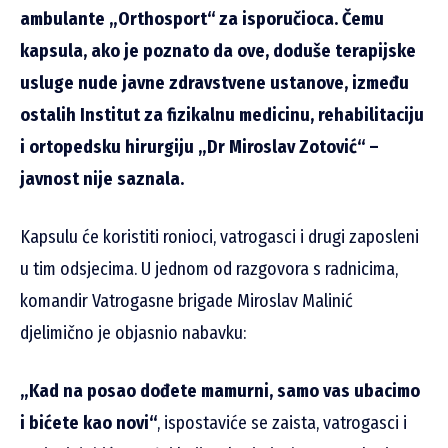
ambulante „Orthosport“ za isporučioca. Čemu
kapsula, ako je poznato da ove, doduše terapijske
usluge nude javne zdravstvene ustanove, između
ostalih Institut za fizikalnu medicinu, rehabilitaciju
i ortopedsku hirurgiju „Dr Miroslav Zotović“ –
javnost nije saznala.
Kapsulu će koristiti ronioci, vatrogasci i drugi zaposleni
u tim odsjecima. U jednom od razgovora s radnicima,
komandir Vatrogasne brigade Miroslav Malinić
djelimično je objasnio nabavku:
„Kad na posao dođete mamurni, samo vas ubacimo
i bićete kao novi“
, ispostaviće se zaista, vatrogasci i