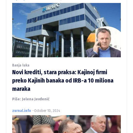
Banja luka
Novi krediti, stara praksa: Kajinoj firmi
preko Kajinih banaka od IRB-a 10 miliona
maraka
Piše: Jelena Jevđenić
zurnal.info
-
October 10, 2024