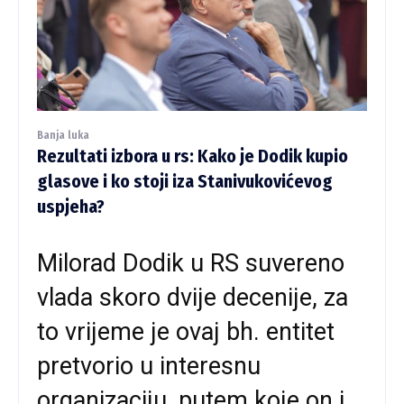
Banja luka
Rezultati izbora u rs: Kako je Dodik kupio
glasove i ko stoji iza Stanivukovićevog
uspjeha?
Milorad Dodik u RS suvereno
vlada skoro dvije decenije, za
to vrijeme je ovaj bh. entitet
pretvorio u interesnu
organizaciju, putem koje on i