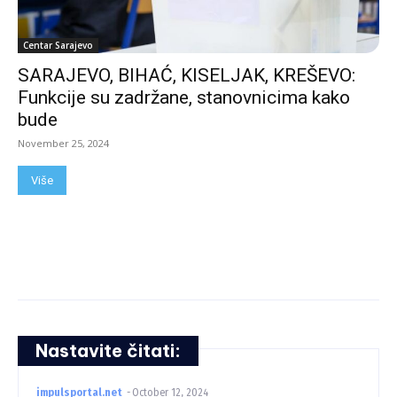
Centar Sarajevo
SARAJEVO, BIHAĆ, KISELJAK, KREŠEVO:
Funkcije su zadržane, stanovnicima kako
bude
November 25, 2024
Više
Nastavite čitati:
impulsportal.net
-
October 12, 2024