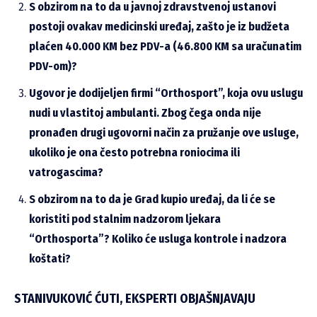
S obzirom na to da u javnoj zdravstvenoj ustanovi
postoji ovakav medicinski uređaj, zašto je iz budžeta
plaćen 40.000 KM bez PDV-a (46.800 KM sa uračunatim
PDV-om)?
Ugovor je dodijeljen firmi “Orthosport”, koja ovu uslugu
nudi u vlastitoj ambulanti. Zbog čega onda nije
pronađen drugi ugovorni način za pružanje ove usluge,
ukoliko je ona često potrebna roniocima ili
vatrogascima?
S obzirom na to da je Grad kupio uređaj, da li će se
koristiti pod stalnim nadzorom ljekara
“Orthosporta”? Koliko će usluga kontrole i nadzora
koštati?
STANIVUKOVIĆ ĆUTI, EKSPERTI OBJAŠNJAVAJU