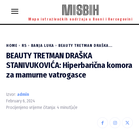
MISBIH
Mapa istraživačkih sadržaja u Bosni i Hercegovini
HOME
RS
BANJA LUKA
BEAUTY TRETMAN DRAŠKA...
BEAUTY TRETMAN DRAŠKA
STANIVUKOVIĆA: Hiperbarična komora
za mamurne vatrogasce
Izvor:
admin
February 6, 2024
Procijenjeno vrijeme čitanja:
4
minut(a)e