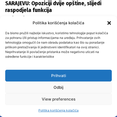
SARAJEVU: Opoziciji dvije opštine, slijedi
raspodjela funkcija
ISTOČNA ILIDŽA
November 27, 2024
Politika korišćenja kolačića
NAJPOPULARNIJI ČLANCI
Da bismo pružili najbolje iskustvo, koristimo tehnologije poput kolačića
za pohranu i/ili pristup informacijama na uređaju. Prihvatanje ovih
tehnologija omogućit će nam obradu podataka kao što su ponašanje
VELIKA KLADUŠA I BANOVIĆI ZA PROMJENE:
prilikom pretraživanja ili jedinstveni identifikatori na ovoj stranici.
Višegrad i Centar Sarajevo po starom
Neprihvatanje ili povlačenje pristanka može negativno uticati na
određene funkcije i karakteristike
BANOVICI
November 29, 2024
GRAĐANI NE KAŽNJAVAJU ODGOVORNE: Milići,
Kneževo, Derventa, Doboj i Teslić pod
Prihvati
šapom istih stranaka
Odbij
INFOVEZA
November 28, 2024
SNSD UČVRSTIO VLAST U ISTOČNOM
View preferences
SARAJEVU: Opoziciji dvije opštine, slijedi
raspodjela funkcija
Politika korišćenja kolačića