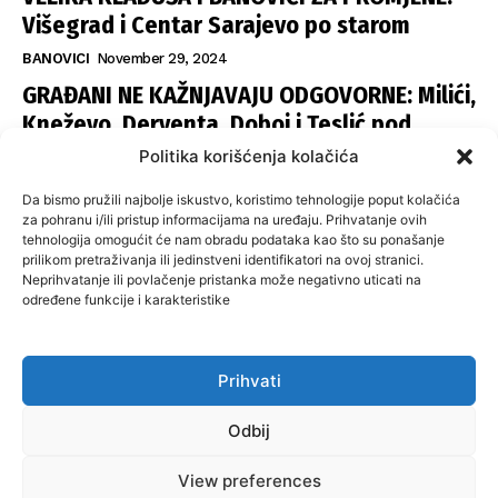
Višegrad i Centar Sarajevo po starom
BANOVICI
November 29, 2024
GRAĐANI NE KAŽNJAVAJU ODGOVORNE: Milići,
Kneževo, Derventa, Doboj i Teslić pod
šapom istih stranaka
Politika korišćenja kolačića
INFOVEZA
November 28, 2024
Da bismo pružili najbolje iskustvo, koristimo tehnologije poput kolačića
SNSD UČVRSTIO VLAST U ISTOČNOM
za pohranu i/ili pristup informacijama na uređaju. Prihvatanje ovih
tehnologija omogućit će nam obradu podataka kao što su ponašanje
SARAJEVU: Opoziciji dvije opštine, slijedi
prilikom pretraživanja ili jedinstveni identifikatori na ovoj stranici.
raspodjela funkcija
Neprihvatanje ili povlačenje pristanka može negativno uticati na
određene funkcije i karakteristike
ISTOČNA ILIDŽA
November 27, 2024
Prihvati
O nama
Uslovi koristenja
Politika privatnosti
Kontakt
Odbij
Politika korišćenja kolačića
Impresum
View preferences