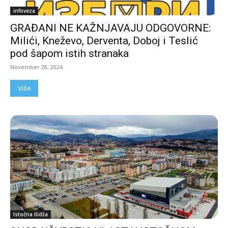
infoveza
GRAĐANI NE KAŽNJAVAJU ODGOVORNE:
Milići, Kneževo, Derventa, Doboj i Teslić
pod šapom istih stranaka
November 28, 2024
Više
Istočna Ilidža