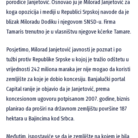
porodice Janjetović. Osnovao ju je Milorad Janjetović za
koga opozicija i mediji u Republici Srpskoj navode da je
blizak Miloradu Dodiku i njegovom SNSD-u. Firma
Tamaris trenutno je u vlasništvu njegove kćerke Tamare.
Posjetimo, Milorad Janjetović javnosti je poznat i po
tužbi protiv Republike Srpske u kojoj je tražio odštetu u
vrijednosti 242 miliona maraka jer nije mogao da koristi
zemljište za koje je dobio koncesiju. Banjalučki portal
Capital ranije je objavio da je Janjetović, prema
koncesionom ugovoru potpisanom 2007. godine, biznis
planirao da proširi na državnom zemljištu površine 187
hektara u Bajincima kod Srbca.
Međutim, ispostaviće se da je zemljište na kojem je bila