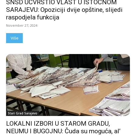
SNSD UČVRSTIO VLAST U ISTOČNOM
SARAJEVU: Opoziciji dvije opštine, slijedi
raspodjela funkcija
November 27, 2024
Više
Stari Grad Sarajevo
LOKALNI IZBORI U STAROM GRADU,
NEUMU I BUGOJNU: Čuda su moguća, al’