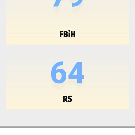
FBiH
64
RS