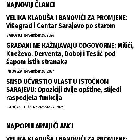
NAJNOVIJI ČLANCI
VELIKA KLADUŠA I BANOVIĆI ZA PROMJENE:
Višegrad i Centar Sarajevo po starom
BANOVICI
November 29, 2024
GRAĐANI NE KAŽNJAVAJU ODGOVORNE: Milići,
Kneževo, Derventa, Doboj i Teslić pod
šapom istih stranaka
INFOVEZA
November 28, 2024
SNSD UČVRSTIO VLAST U ISTOČNOM
SARAJEVU: Opoziciji dvije opštine, slijedi
raspodjela funkcija
ISTOČNA ILIDŽA
November 27, 2024
NAJPOPULARNIJI ČLANCI
VELIKA KLADUŠA I BANOVIĆI ZA PROMJENE: