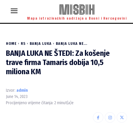
MISBIH
Mapa istraživačkih sadržaja u Bosni i Hercegovini
HOME
RS
BANJA LUKA
BANJA LUKA NE...
BANJA LUKA NE ŠTEDI: Za košenje
trave firma Tamaris dobija 10,5
miliona KM
Izvor:
admin
June 14, 2023
Procijenjeno vrijeme čitanja:
2
minut(a)e