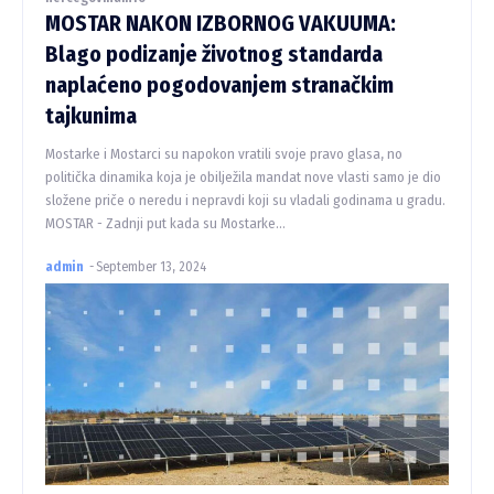
MOSTAR NAKON IZBORNOG VAKUUMA:
Blago podizanje životnog standarda
naplaćeno pogodovanjem stranačkim
tajkunima
Mostarke i Mostarci su napokon vratili svoje pravo glasa, no
politička dinamika koja je obilježila mandat nove vlasti samo je dio
složene priče o neredu i nepravdi koji su vladali godinama u gradu.
MOSTAR - Zadnji put kada su Mostarke...
admin
-
September 13, 2024