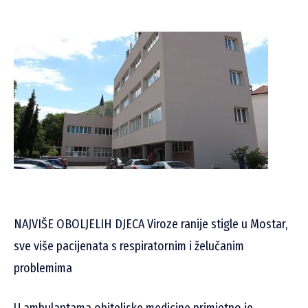
NAJVIŠE OBOLJELIH DJECA Viroze ranije stigle u Mostar,
sve više pacijenata s respiratornim i želučanim
problemima
U ambulantama obiteljske medicine primjetno je