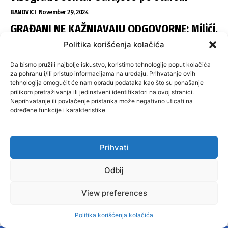
BANOVICI
November 29, 2024
GRAĐANI NE KAŽNJAVAJU ODGOVORNE: Milići,
Kneževo, Derventa, Doboj i Teslić pod
Politika korišćenja kolačića
šapom istih stranaka
Da bismo pružili najbolje iskustvo, koristimo tehnologije poput kolačića
INFOVEZA
November 28, 2024
za pohranu i/ili pristup informacijama na uređaju. Prihvatanje ovih
tehnologija omogućit će nam obradu podataka kao što su ponašanje
SNSD UČVRSTIO VLAST U ISTOČNOM
prilikom pretraživanja ili jedinstveni identifikatori na ovoj stranici.
SARAJEVU: Opoziciji dvije opštine, slijedi
Neprihvatanje ili povlačenje pristanka može negativno uticati na
određene funkcije i karakteristike
raspodjela funkcija
ISTOČNA ILIDŽA
November 27, 2024
Prihvati
NAJPOPULARNIJI ČLANCI
Odbij
VELIKA KLADUŠA I BANOVIĆI ZA PROMJENE:
Višegrad i Centar Sarajevo po starom
View preferences
BANOVICI
November 29, 2024
Politika korišćenja kolačića
GRAĐANI NE KAŽNJAVAJU ODGOVORNE: Milići,