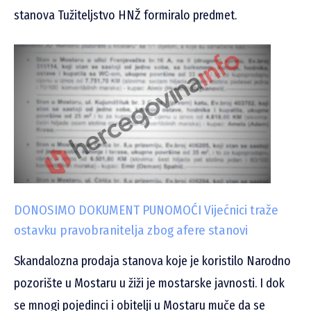
stanova Tužiteljstvo HNŽ formiralo predmet.
DONOSIMO DOKUMENT PUNOMOĆI Vijećnici traže
ostavku pravobranitelja zbog afere stanovi
Skandalozna prodaja stanova koje je koristilo Narodno
pozorište u Mostaru u žiži je mostarske javnosti. I dok
se mnogi pojedinci i obitelji u Mostaru muče da se