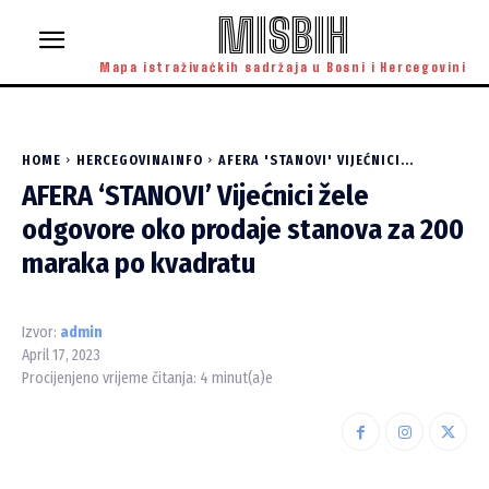
MISBIH
Mapa istraživačkih sadržaja u Bosni i Hercegovini
HOME
HERCEGOVINAINFO
AFERA 'STANOVI' VIJEĆNICI...
AFERA ‘STANOVI’ Vijećnici žele
odgovore oko prodaje stanova za 200
maraka po kvadratu
Izvor:
admin
April 17, 2023
Procijenjeno vrijeme čitanja:
4
minut(a)e