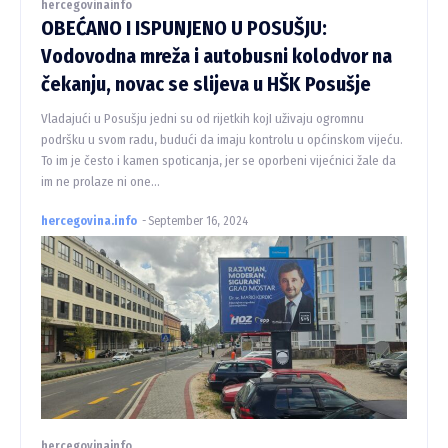
hercegovinainfo
OBEĆANO I ISPUNJENO U POSUŠJU:
Vodovodna mreža i autobusni kolodvor na
čekanju, novac se slijeva u HŠK Posušje
Vladajući u Posušju jedni su od rijetkih kojI uživaju ogromnu
podršku u svom radu, budući da imaju kontrolu u općinskom vijeću.
To im je često i kamen spoticanja, jer se oporbeni vijećnici žale da
im ne prolaze ni one...
hercegovina.info
-
September 16, 2024
hercegovinainfo