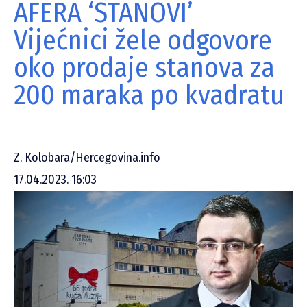
AFERA ‘STANOVI’
Vijećnici žele odgovore
oko prodaje stanova za
200 maraka po kvadratu
Z. Kolobara/Hercegovina.info
17.04.2023. 16:03