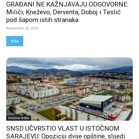
GRAĐANI NE KAŽNJAVAJU ODGOVORNE:
Milići, Kneževo, Derventa, Doboj i Teslić
pod šapom istih stranaka
November 28, 2024
Više
Istočna Ilidža
SNSD UČVRSTIO VLAST U ISTOČNOM
SARAJEVU: Opoziciji dvije opštine, slijedi