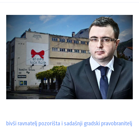
bivši ravnatelj pozorišta i sadašnji gradski pravobranitelj