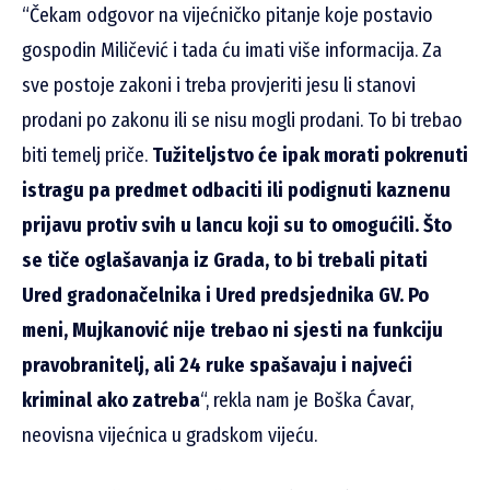
“Čekam odgovor na vijećničko pitanje koje postavio
gospodin Miličević i tada ću imati više informacija. Za
sve postoje zakoni i treba provjeriti jesu li stanovi
prodani po zakonu ili se nisu mogli prodani. To bi trebao
biti temelj priče.
Tužiteljstvo će ipak morati pokrenuti
istragu pa predmet odbaciti ili podignuti kaznenu
prijavu protiv svih u lancu koji su to omogućili. Što
se tiče oglašavanja iz Grada, to bi trebali pitati
Ured gradonačelnika i Ured predsjednika GV. Po
meni, Mujkanović nije trebao ni sjesti na funkciju
pravobranitelj, ali 24 ruke spašavaju i najveći
kriminal ako zatreba
“, rekla nam je Boška Ćavar,
neovisna vijećnica u gradskom vijeću.